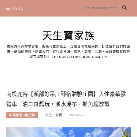
Skip
MENU
to
content
天生寶家族
戒除買東西的壞習慣，把錢花在旅遊上，走遍台灣吃遍美食，打造屬於我們的回
憶，是我的理想，請跟我們一起行走台灣~ 試吃、試用、活動、民宿體驗邀約請
留言或寄信至：
FBUON2881@YAHOO.COM.TW
南投鹿谷【溪部好呆庄野宿體驗庄園】入住豪華露
營車一泊二食醬玩，溪水瀑布、抓魚超放電
中部旅遊--南投縣
天生一對寶
2026-07-23