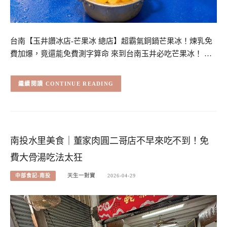
台南【玉井讚冰店-芒果冰 總店】超霸氣銅鍋芒果冰！煉乳免
費加爆，竟還能免費測字算命 來到台南玉井必吃芒果冰！ …
CONTINUE READING
南投水里美食｜董家肉圓二哥店不早來吃不到！免
費大骨湯吃法太狂
中部食記-南投
天生一對寶
2026-04-29