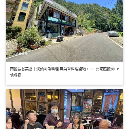
南投鹿谷美食｜溪頭阿鴻料理 無菜單料理開箱，300元吃超飽高CP
值餐廳