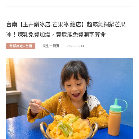
台南【玉井讚冰店-芒果冰 總店】超霸氣銅鍋芒果
冰！煉乳免費加爆，竟還能免費測字算命
南部旅遊--台南
天生一對寶
2026-05-14