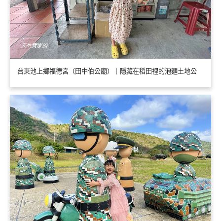
台東池上鄉福德宮（田中伯公廟）｜隱藏在稻田裡的泡麵土地公