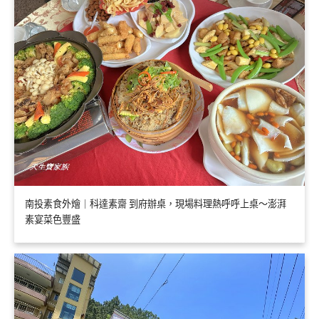
南投素食外燴｜科達素齋 到府辦桌，現場料理熱呼呼上桌～澎湃
素宴菜色豐盛