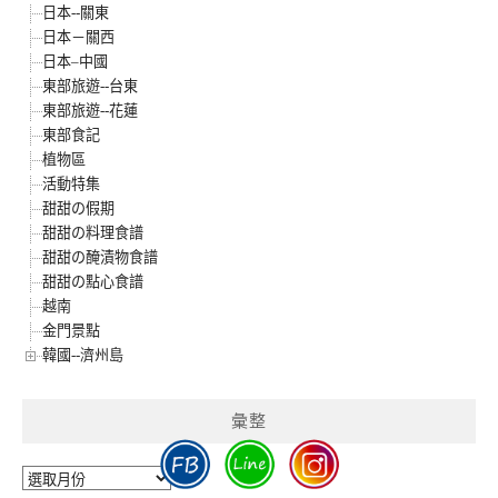
日本--關東
日本－關西
日本–中國
東部旅遊--台東
東部旅遊--花蓮
東部食記
植物區
活動特集
甜甜の假期
甜甜の料理食譜
甜甜の醃漬物食譜
甜甜の點心食譜
越南
金門景點
韓國--濟州島
彙整
彙