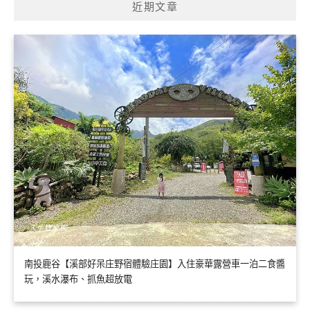
近期文章
字:
南投鹿谷【溪部好呆庄野宿體驗庄園】入住豪華露營車一泊二食醬
玩，溪水瀑布、抓魚超放電