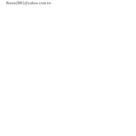
fbuon2881@yahoo.com.tw