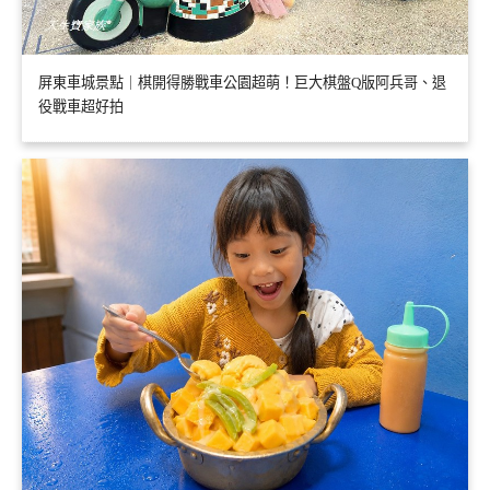
屏東車城景點｜棋開得勝戰車公園超萌！巨大棋盤Q版阿兵哥、退
役戰車超好拍