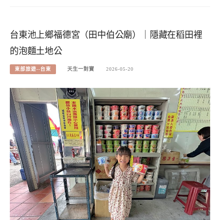
台東池上鄉福德宮（田中伯公廟）｜隱藏在稻田裡
的泡麵土地公
東部旅遊--台東
天生一對寶
2026-05-20