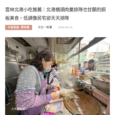
雲林北港小吃推薦｜北港橋頭肉羹排隊也甘願的銅
板美食，低調像民宅卻天天排隊
中部旅遊--雲林縣
天生一對寶
2026-04-16