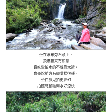
坐在瀑布旁石頭上，
飛瀑飄來有涼意
寶妹蠻怕水的不趕靠太近，
寶哥說前方石頭階梯很穩，
坐在那兒拍更夢幻
拍照時腳碰到水好涼快