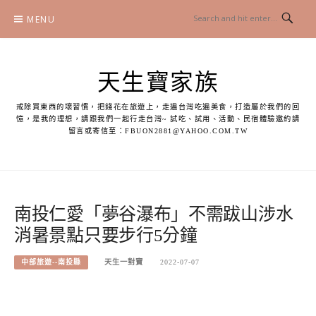
Skip
MENU
to
content
天生寶家族
戒除買東西的壞習慣，把錢花在旅遊上，走遍台灣吃遍美食，打造屬於我們的回
憶，是我的理想，請跟我們一起行走台灣~ 試吃、試用、活動、民宿體驗邀約請
留言或寄信至：
FBUON2881@YAHOO.COM.TW
南投仁愛「夢谷瀑布」不需跋山涉水
消暑景點只要步行5分鐘
中部旅遊--南投縣
天生一對寶
2022-07-07