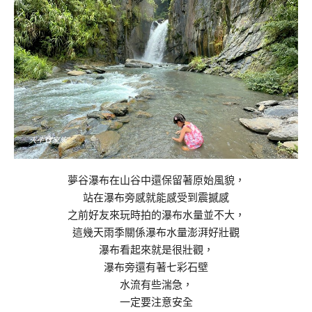
夢谷瀑布在山谷中還保留著原始風貌，
站在瀑布旁感就能感受到震撼感
之前好友來玩時拍的瀑布水量並不大，
這幾天雨季關係瀑布水量澎湃好壯觀
瀑布看起來就是很壯觀，
瀑布旁還有著七彩石壁
水流有些湍急，
一定要注意安全