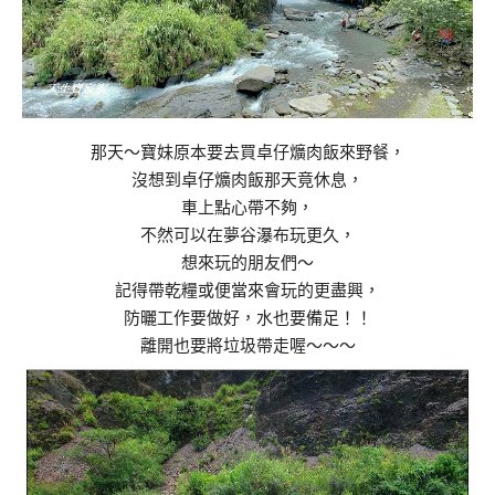
那天～寶妹原本要去買卓仔爌肉飯來野餐，
沒想到卓仔爌肉飯那天竟休息，
車上點心帶不夠，
不然可以在夢谷瀑布玩更久，
想來玩的朋友們～
記得帶乾糧或便當來會玩的更盡興，
防曬工作要做好，水也要備足！！
離開也要將垃圾帶走喔～～～