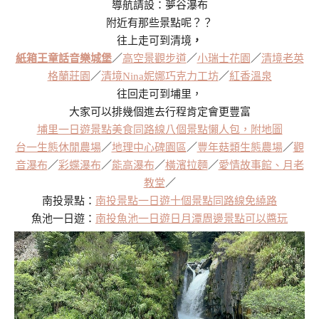
導航請設：夢谷瀑布
附近有那些景點呢？？
往上走可到清境
，
紙箱王童話音樂城堡
／
高空景觀步道
／
小瑞士花園
／
清境老英
格蘭莊園
／
清境Nina妮娜巧克力工坊
／
紅香溫泉
往回走可到埔里，
大家可以排幾個進去行程肯定會更豐富
埔里一日遊景點美食同路線八個景點懶人包，附地圖
台一生態休閒農場
／
地理中心碑園區
／
豐年菇類生態農場
／
觀
音瀑布
／
彩蝶瀑布
／
能高瀑布
／
橫濱拉麵
／
愛情故事館、月老
教堂
／
南投景點：
南投景點一日遊十個景點同路線免繞路
魚池一日遊：
南投魚池一日遊日月潭周邊景點可以醬玩