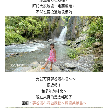
旁邊還有垃圾桶，
拜託大家垃圾一定要帶走，
不然也要投進垃圾桶內
一旁就可見夢谷瀑布嘍～～
很近吧！
和多年前相比～
現在來真的是太輕鬆了
回顧：
夢谷瀑布尋幽探秘～勇闖美麗島～