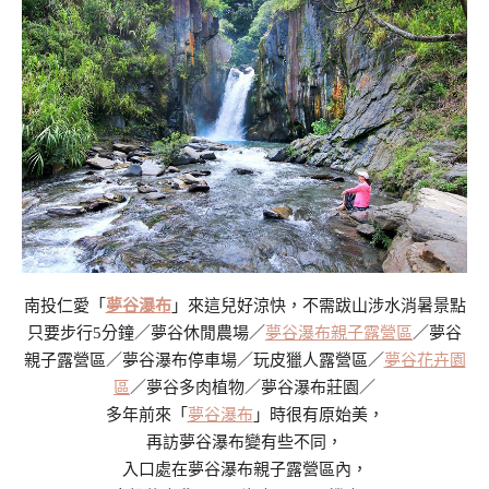
南投仁愛「
夢谷瀑布
」來這兒好涼快，不需跋山涉水消暑景點
只要步行5分鐘／夢谷休閒農場／
夢谷瀑布親子露營區
／夢谷
親子露營區／夢谷瀑布停車場／玩皮獵人露營區／
夢谷花卉園
區
／夢谷多肉植物／夢谷瀑布莊園／
多年前來「
夢谷瀑布
」時很有原始美，
再訪夢谷瀑布變有些不同，
入口處在夢谷瀑布親子露營區內，