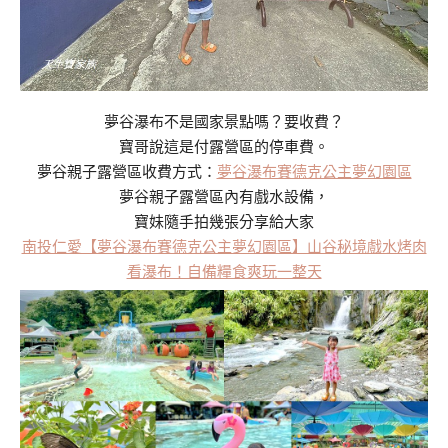
夢谷瀑布不是國家景點嗎？要收費？
寶哥說這是付露營區的停車費。
夢谷親子露營區收費方式：
夢谷瀑布賽德克公主夢幻園區
夢谷親子露營區內有戲水設備，
寶妹隨手拍幾張分享給大家
南投仁愛【夢谷瀑布賽德克公主夢幻園區】山谷秘境戲水烤肉
看瀑布！自備糧食爽玩一整天