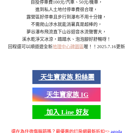
自投停車費100元/汽車、50元/機車，
進到私人土地付停車費很合理，
露營區好停車且步行到瀑布不用十分鐘，
不需爬山涉水就能消暑真是超棒的，
夢谷瀑布飛流直下山谷迴音水流聲響大，
溪水乾淨又冰涼，踏踏水、泡泡腳好舒暢呀！
回程還可以順道遊全新
地理中心碑園區
喔！！2025.7.16更新
天生寶家族 粉絲團
天生寶家族 IG
加入 Line 好友
還在為住宿傷腦筋嗎？最優惠的訂房網最新折扣=>
agoda