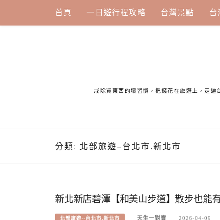
Skip
首頁
一日遊行程攻略
台灣景點
台
to
content
戒除買東西的壞習慣，把錢花在旅遊上，走遍
分類:
北部旅遊–台北市.新北市
新北新店碧潭【和美山步道】散步也能
天生一對寶
2026-04-09
北部旅遊--台北市.新北市