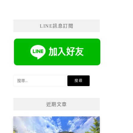
LINE訊息訂閱
搜
尋
關
鍵
近期文章
字: