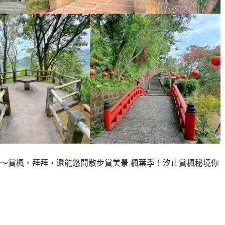
～賞楓、拜拜，還能悠閒散步賞美景 楓葉季！汐止賞楓秘境你