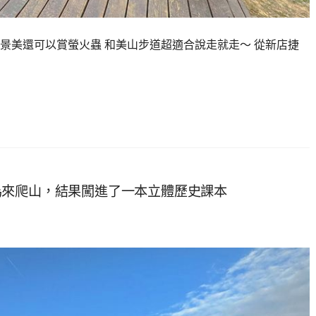
景美還可以賞螢火蟲 和美山步道超適合說走就走～ 從新店捷
為來爬山，結果闖進了一本立體歷史課本