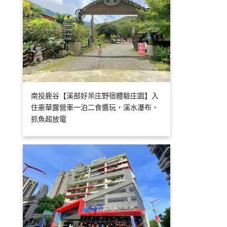
南投鹿谷【溪部好呆庄野宿體驗庄園】入
住豪華露營車一泊二食醬玩，溪水瀑布、
抓魚超放電