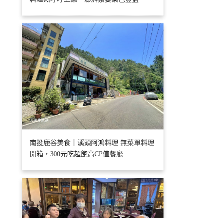
南投鹿谷美食｜溪頭阿鴻料理 無菜單料理
開箱，300元吃超飽高CP值餐廳