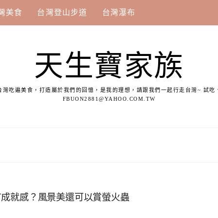
灣美食
台灣登山步道
台灣瀑布
國內住宿
天生寶家族
台灣吃遍美食，打造屬於我們的回憶，是我的理想，請跟我們一起行走台灣~ 試吃
FBUON2881@YAHOO.COM.TW
有成就感？風景美還可以賞螢火蟲