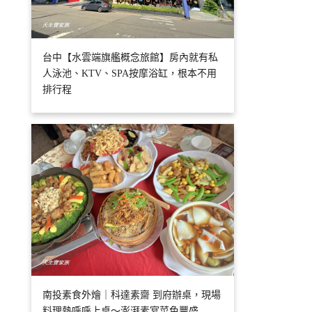
台中【水雲端旗艦概念旅館】房內就有私
人泳池、KTV、SPA按摩浴缸，根本不用
排行程
南投素食外燴｜科達素齋 到府辦桌，現場
料理熱呼呼上桌～澎湃素宴菜色豐盛