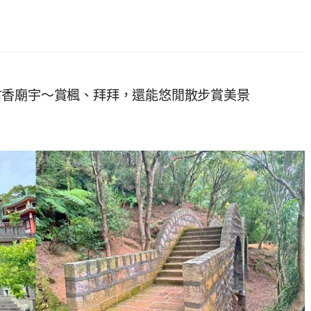
古香廟宇～賞楓、拜拜，還能悠閒散步賞美景