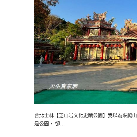
台北士林【芝山岩文化史蹟公園】我以為來爬山
是公園， 卻…