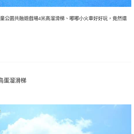
童公園共融遊戲場4米高溜滑梯、嘟嘟小火車好好玩，竟然還
鳥蛋溜滑梯