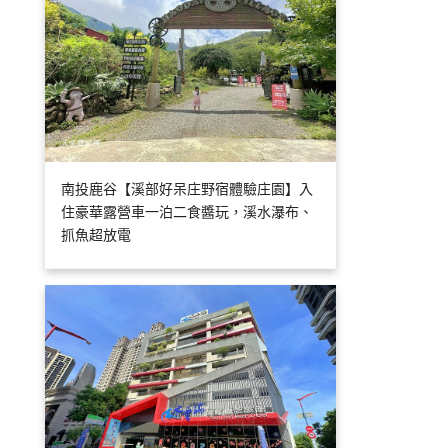
南投鹿谷【溪部好呆庄野宿體驗庄園】入
住豪華露營車一泊二食醬玩，溪水瀑布、
抓魚超放電