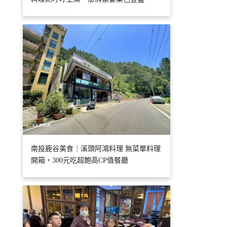
南投鹿谷美食｜溪頭阿鴻料理 無菜單料理
開箱，300元吃超飽高CP值餐廳