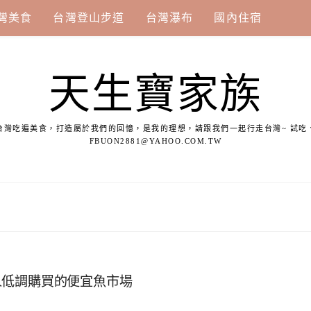
灣美食
台灣登山步道
台灣瀑布
國內住宿
天生寶家族
台灣吃遍美食，打造屬於我們的回憶，是我的理想，請跟我們一起行走台灣~ 試吃
FBUON2881@YAHOO.COM.TW
人低調購買的便宜魚市場