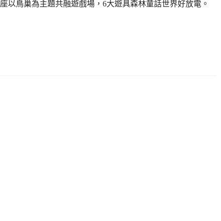
座以鳥巢為主題共融遊戲場，6大遊具森林童話世界好放電。