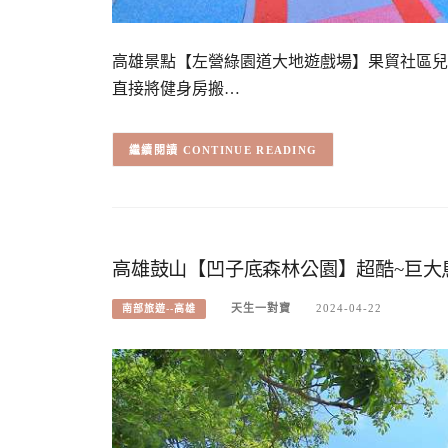
高雄景點【左營綠園道大地遊戲場】果貿社區兒
直接將健身房搬…
CONTINUE READING
高雄鼓山【凹子底森林公園】超酷~巨大
天生一對寶
2024-04-22
南部旅遊--高雄