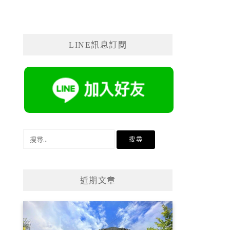
LINE訊息訂閱
搜
尋
關
鍵
近期文章
字: