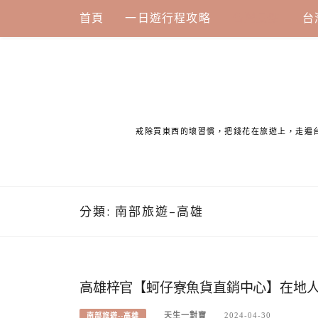
Skip
首頁
一日遊行程攻略
台灣景點
台
to
content
戒除買東西的壞習慣，把錢花在旅遊上，走遍
分類:
南部旅遊–高雄
高雄梓官【蚵仔寮魚貨直銷中心】在地
天生一對寶
2024-04-30
南部旅遊--高雄