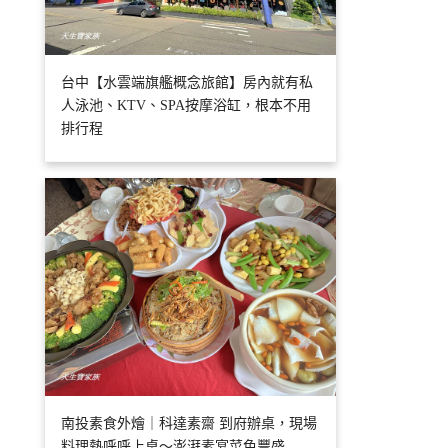
台中【水雲端旗艦概念旅館】房內就有私
人泳池、KTV、SPA按摩浴缸，根本不用
排行程
南投素食外燴｜科達素齋 到府辦桌，現場
料理熱呼呼上桌～澎湃素宴菜色豐盛