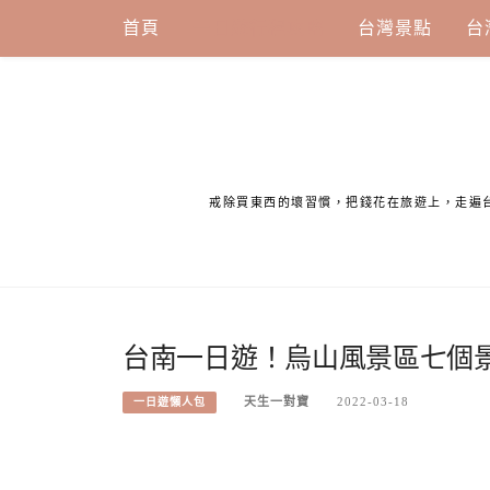
Skip
首頁
一日遊行程攻略
台灣景點
台
to
content
戒除買東西的壞習慣，把錢花在旅遊上，走遍
台南一日遊！烏山風景區七個
天生一對寶
2022-03-18
一日遊懶人包