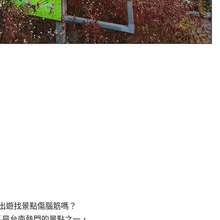
出遊找景點傷腦筋嗎？
區
是台南熱門的景點之一，