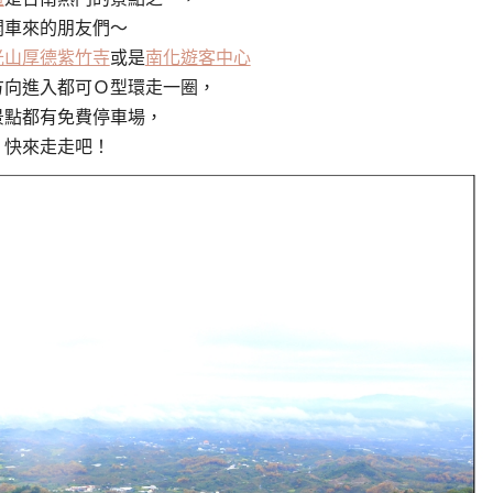
開車來的朋友們～
光山厚德紫竹寺
或是
南化遊客中心
方向進入都可Ｏ型環走一圈，
景點都有免費停車場，
快來走走吧！