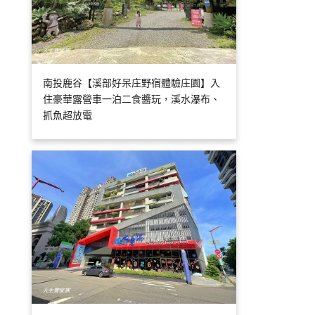
南投鹿谷【溪部好呆庄野宿體驗庄園】入
住豪華露營車一泊二食醬玩，溪水瀑布、
抓魚超放電