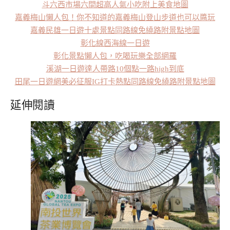
斗六西市場六間超高人氣小吃附上美食地圖
嘉義梅山懶人包！你不知道的嘉義梅山登山步道也可以醬玩
嘉義民雄一日遊十處景點同路線免繞路附景點地圖
彰化線西海線一日遊
彰化景點懶人包，吃喝玩樂全部網羅
溪湖一日遊達人帶路10個點一路high到底
田尾一日遊網美必征服IG打卡熱點同路線免繞路附景點地圖
延伸閱讀