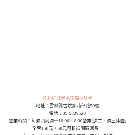
珍粉紅城堡水漾森林敎堂
地址：雲林縣古坑鄉湳仔路50號
電話：05-5829520
營業時間：每週四到週一10:00~18:00營業(週二、週三休園)
全票150元，50元可折抵園區消費，