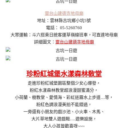
靈台山建德寺地母廟
地址：雲林縣古坑鄉小坑5號
電話： 05-5260760
大眾運輸：斗六搭乘日統客運草嶺線班車，可直達地母廟
詳細圖文：
靈台山建德寺地母廟
珍粉紅城堡水漾森林敎堂
走進珍粉紅城堡園區整個少女心爆發，
粉紅水漾森林教堂超浪漫甜蜜滿分，
小荷蘭、樹教堂、愛情海、彩虹迷霧水上步道…等，
粉紅色調浪漫美拍不能錯過，
一旁還有小朋友的戲沙池、小火車、木馬、
大片草地雙人遊戲鞋….遊樂設施，
大人小孩皆歡喜呀~~~