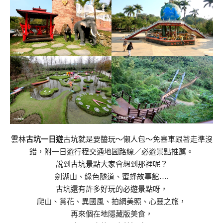
雲林
古坑一日遊
古坑就是要醬玩～懶人包～免塞車跟著走準沒
錯，附一日遊行程交通地圖路線／必遊景點推薦。
說到古坑景點大家會想到那裡呢？
劍湖山、綠色隧道、蜜蜂故事館….
古坑還有許多好玩的必遊景點呀，
爬山、賞花、異國風、拍網美照、心靈之旅，
再來個在地隱藏版美食，