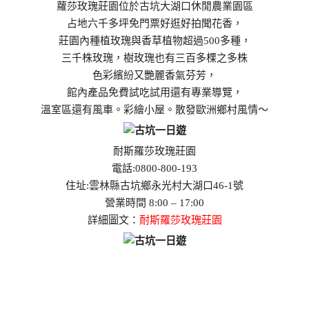
蘿莎玫瑰莊園位於古坑大湖口休閒農業園區
占地六千多坪免門票好逛好拍聞花香，
莊園內種植玫瑰與香草植物超過500多種，
三千株玫瑰，樹玫瑰也有三百多棵之多株
色彩繽紛又艷麗香氣芬芳，
館內產品免費試吃試用還有專業導覽，
溫室區還有風車。彩繪小屋。散發歐洲鄉村風情～
耐斯羅莎玫瑰莊園
電話:0800-800-193
住址:雲林縣古坑鄉永光村大湖口46-1號
營業時間 8:00 – 17:00
詳細圖文：
耐斯羅莎玫瑰莊園