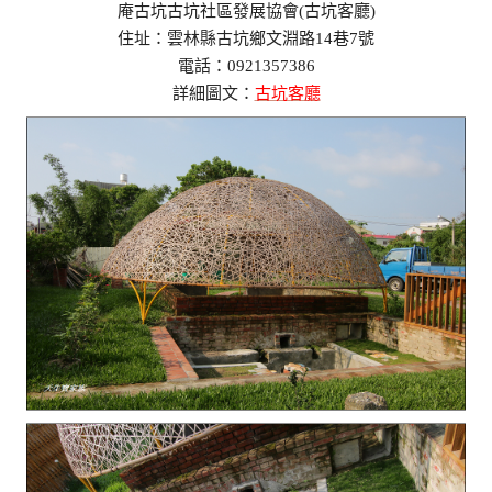
庵古坑古坑社區發展協會(古坑客廳)
住址：雲林縣古坑鄉文淵路14巷7號
電話：0921357386
詳細圖文：
古坑客廳