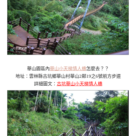
華山園區內
華山小天梯情人橋
怎麼去？？
地址：雲林縣古坑鄉華山村華山2鄰19之6號前方步道
詳細圖文：
古坑華山小天梯情人橋