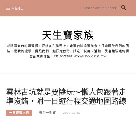
Skip
MENU
to
content
天生寶家族
戒除買東西的壞習慣，把錢花在旅遊上，走遍台灣吃遍美食，打造屬於我們的回
憶，是我的理想，請跟我們一起行走台灣~ 試吃、試用、活動、民宿體驗邀約請
留言或寄信至：
FBUON2881@YAHOO.COM.TW
雲林古坑就是要醬玩～懶人包跟著走
準沒錯，附一日遊行程交通地圖路線
一日遊懶人包
天生一對寶
2020-05-15