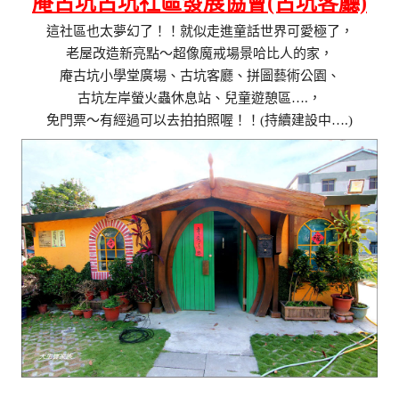
庵古坑古坑社區發展協會(古坑客廳)
這社區也太夢幻了！！就似走進童話世界可愛極了，
老屋改造新亮點～超像魔戒場景哈比人的家，
庵古坑小學堂廣場、古坑客廳、拼圖藝術公園、
古坑左岸螢火蟲休息站、兒童遊憩區….，
免門票～有經過可以去拍拍照喔！！(持續建設中….)