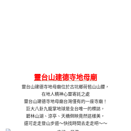
靈台山建德寺地母廟
靈台山建德寺地母廟位於古坑鄉荷苞山山腰，
在地人精神心靈寄託之處
靈台山建德寺地母廟台灣僅有的一座寺廟！
巨大八卦九龍掌地球是全台唯一的標誌，
碧林山湖、涼亭、天橋倒映竟然這樣美，
還可走走登山步道～快找時間去走走吧～～