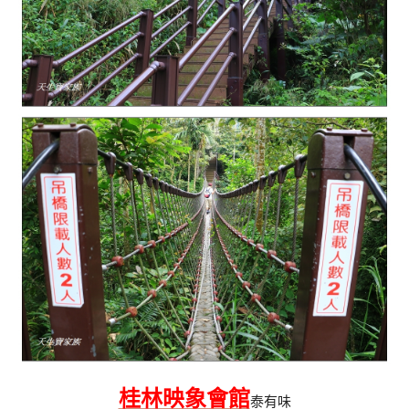
桂林映象會館
泰有味