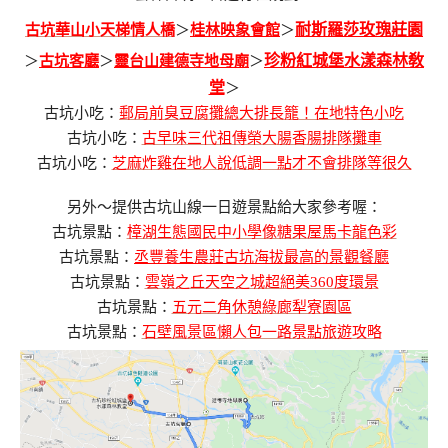
耐斯羅莎玫瑰莊園
古坑華山小天梯情人橋
＞
桂林映象會館
＞
珍粉紅城堡水漾森林敎
＞
古坑客廳
＞
靈台山建德寺地母廟
＞
堂
＞
古坑小吃：
郵局前臭豆腐攤總大排長籠！在地特色小吃
古坑小吃：
古早味三代祖傳榮大腸香腸排隊攤車
古坑小吃：
芝麻炸雞在地人說低調一點才不會排隊等很久
另外～提供古坑山線一日遊景點給大家參考喔：
古坑景點：
樟湖生態國民中小學像糖果屋馬卡龍色彩
古坑景點：
丞豐養生農莊古坑海拔最高的景觀餐廳
古坑景點：
雲嶺之丘天空之城超絕美360度環景
古坑景點：
五元二角休憩綠廊犁寮園區
古坑景點：
石壁風景區懶人包一路景點旅遊攻略