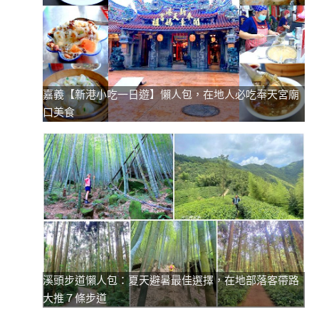
嘉義【新港小吃一日遊】懶人包，在地人必吃奉天宮廟
口美食
溪頭步道懶人包：夏天避暑最佳選擇，在地部落客帶路
大推７條步道