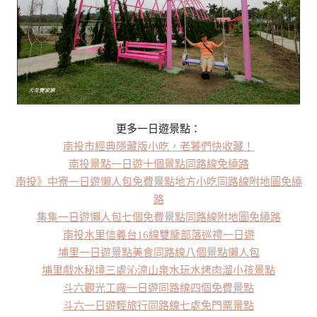
更多一日遊景點：
南投市經典隱藏版小吃，老饕們快收藏！
南投景點一日遊十個景點同路線免繞路
南投》中寮一日遊懶人包免費景點地方小吃同路線附地圖免繞
路
集集一日遊懶人包七個免費景點同路線附地圖免繞路
南投水里信義台16線雙龍部落巡禮一日遊
埔里一日遊景點美食同路線八個景點懶人包
埔里戲水秘境三處沁涼山泉水玩水烤肉溜小孩景點
斗六觀光工廠一日遊同路線四個免費景點
斗六一日遊輕旅行同路線七處免門票景點