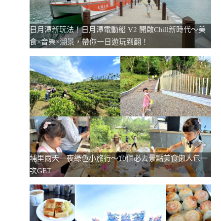
日月潭新玩法！日月潭電動船 V2 開啟Chill新時代～美
食×音樂×湖景，帶你一日遊玩到翻！
埔里兩天一夜綠色小旅行～10個必去景點美食懶人包一
次GET