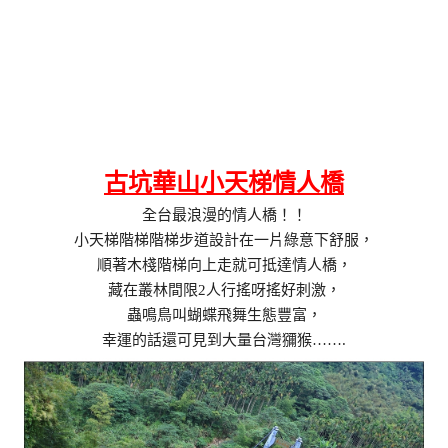
古坑華山小天梯情人橋
全台最浪漫的情人橋！！
小天梯階梯階梯步道設計在一片綠意下舒服，
順著木棧階梯向上走就可抵達情人橋，
藏在叢林間限2人行搖呀搖好刺激，
蟲鳴鳥叫蝴蝶飛舞生態豐富，
幸運的話還可見到大量台灣獼猴…….