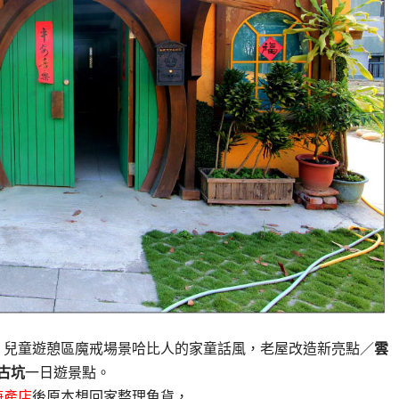
、兒童遊憩區魔戒場景哈比人的家童話風，老屋改造新亮點／
雲
古坑
一日遊景點。
海產店
後原本想回家整理魚貨，