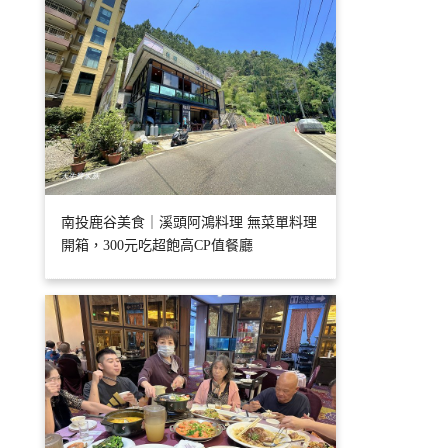
南投鹿谷美食｜溪頭阿鴻料理 無菜單料理
開箱，300元吃超飽高CP值餐廳