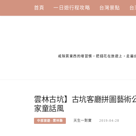
Skip
首頁
一日遊行程攻略
台灣景點
台
to
content
戒除買東西的壞習慣，把錢花在旅遊上，走遍
雲林古坑】古坑客廳拼圖藝術
家童話風
天生一對寶
2019-04-28
中部旅遊--雲林縣