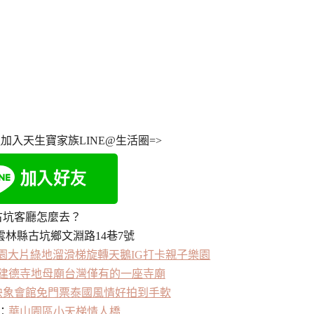
加入天生寶家族LINE@生活圈=>
古坑客廳怎麼去？
雲林縣古坑鄉文淵路14巷7號
園大片綠地溜滑梯旋轉天鵝IG打卡親子樂園
建德寺地母廟台灣僅有的一座寺廟
映象會館免門票泰國風情好拍到手軟
：
華山園區小天梯情人橋