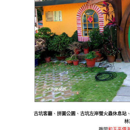
古坑客廳
、
拼圖公園
、
古坑左岸螢火蟲休息站
林
離開
和玉平價