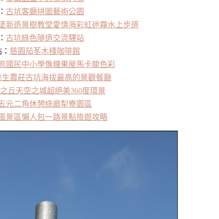
：
古坑客廳拼圖藝術公園
堡新造景樹教堂愛情海彩虹迷霧水上步道
：
古坑綠色隧道交流驛站
點：
慈園茄苳木棧咖啡館
態國民中小學像糖果屋馬卡龍色彩
養生農莊古坑海拔最高的景觀餐廳
之丘天空之城超絕美360度環景
五元二角休憩綠廊犁寮園區
風景區懶人包一路景點旅遊攻略