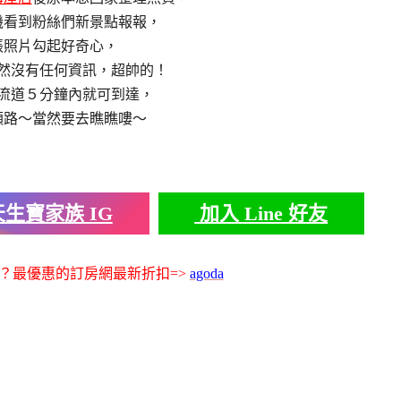
機看到粉絲們新景點報報，
張照片勾起好奇心，
然沒有任何資訊，超帥的！
流道５分鐘內就可到達，
順路～當然要去瞧瞧嘍～
生寶家族 IG
加入 Line 好友
？最優惠的訂房網最新折扣=>
agoda