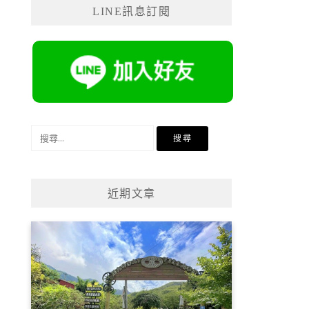
LINE訊息訂閱
搜
尋
關
鍵
近期文章
字: