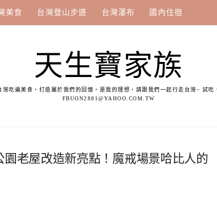
灣美食
台灣登山步道
台灣瀑布
國內住宿
天生寶家族
台灣吃遍美食，打造屬於我們的回憶，是我的理想，請跟我們一起行走台灣~ 試吃
FBUON2881@YAHOO.COM.TW
公園老屋改造新亮點！魔戒場景哈比人的