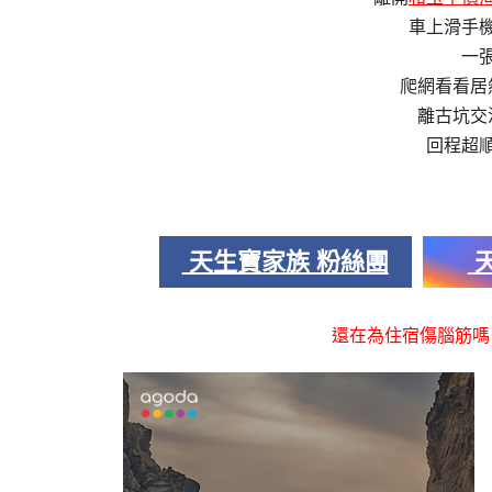
車上滑手
一
爬網看看居
離古坑交
回程超
天生寶家族 粉絲團
天
還在為住宿傷腦筋嗎