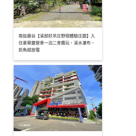
南投鹿谷【溪部好呆庄野宿體驗庄園】入
住豪華露營車一泊二食醬玩，溪水瀑布、
抓魚超放電