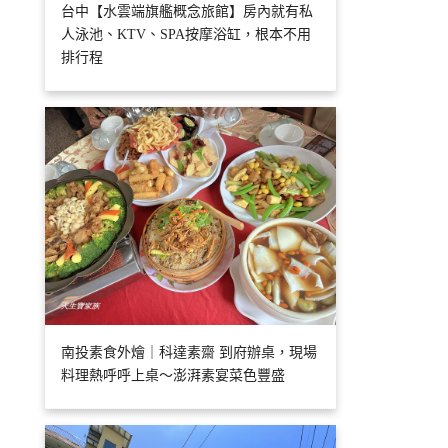
台中【水雲端旗艦概念旅館】房內就有私
人泳池、KTV、SPA按摩浴缸，根本不用
排行程
南投素食外燴｜科達素齋 到府辦桌，現場
料理熱呼呼上桌～澎湃素宴菜色豐盛