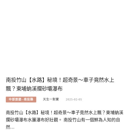
南投竹山【水路】秘境！超奇景～車子竟然水上
飄？東埔蚋溪攔砂壩瀑布
中部旅遊--南投縣
天生一對寶
2025-02-05
南投竹山【水路】秘境！超奇景～車子竟然水上飄？東埔蚋溪
攔砂壩瀑布水簾瀑布好壯觀。 南投竹山有一個鮮為人知的自
然…