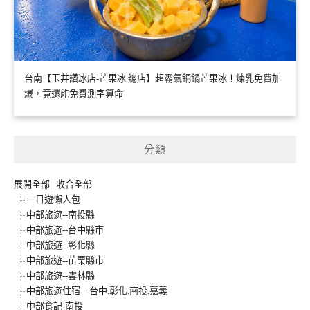
台南【玉井讚冰店-芒果冰 總店】超霸氣銅鍋芒果冰！煉乳免費加
爆，竟還能免費測字算命
分類
展開全部
|
收合全部
一日遊懶人包
中部旅遊--南投縣
中部旅遊--台中縣市
中部旅遊--彰化縣
中部旅遊--苗栗縣市
中部旅遊--雲林縣
中部旅遊住宿－台中.彰化.南投.嘉義
中部食記-南投