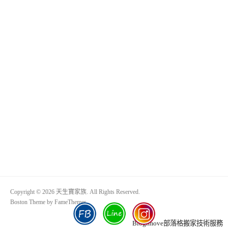
Copyright © 2026 天生寶家族. All Rights Reserved.
Boston Theme by
FameThemes
Blogimove部落格搬家技術服務