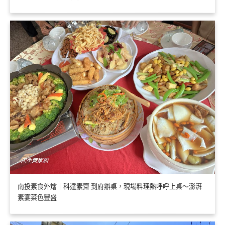
南投素食外燴｜科達素齋 到府辦桌，現場料理熱呼呼上桌～澎湃
素宴菜色豐盛