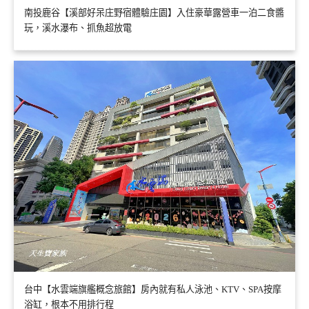
南投鹿谷【溪部好呆庄野宿體驗庄園】入住豪華露營車一泊二食醬
玩，溪水瀑布、抓魚超放電
台中【水雲端旗艦概念旅館】房內就有私人泳池、KTV、SPA按摩
浴缸，根本不用排行程