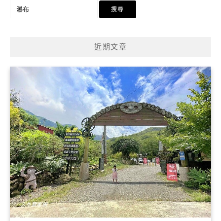
搜
尋
關
鍵
近期文章
字: