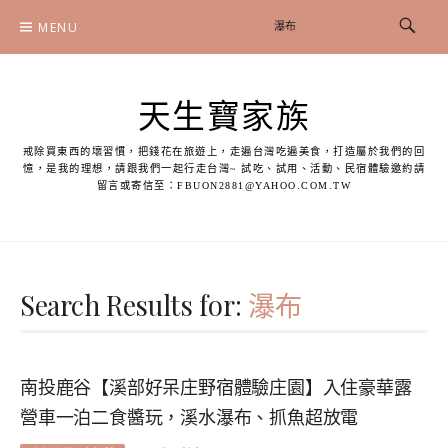
Skip
MENU
to
content
天生寶家族
戒除買東西的壞習慣，把錢花在旅遊上，走遍台灣吃遍美食，打造屬於我們的回
憶，是我的理想，請跟我們一起行走台灣~ 試吃、試用、活動、民宿體驗邀約請
留言或寄信至：
FBUON2881@YAHOO.COM.TW
Search Results for:
瀑布
南投鹿谷【溪部好呆庄野宿體驗庄園】入住豪華露
營車一泊二食醬玩，溪水瀑布、抓魚超放電