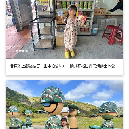
台東池上鄉福德宮（田中伯公廟）｜隱藏在稻田裡的泡麵土地公