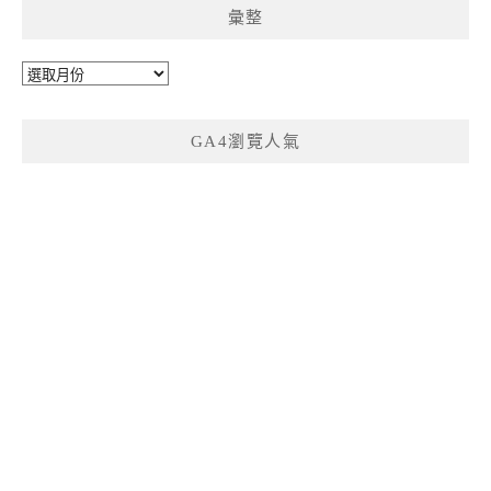
彙整
彙
整
GA4瀏覽人氣