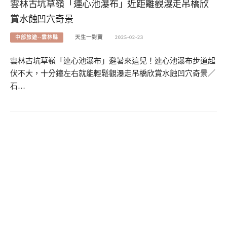
雲林古坑草嶺「連心池瀑布」近距離觀瀑走吊橋欣
賞水蝕凹穴奇景
中部旅遊--雲林縣
天生一對寶
2025-02-23
雲林古坑草嶺「連心池瀑布」避暑來這兒！連心池瀑布步道起
伏不大，十分鐘左右就能輕鬆觀瀑走吊橋欣賞水蝕凹穴奇景／
石…