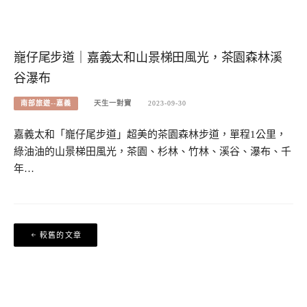
巃仔尾步道｜嘉義太和山景梯田風光，茶園森林溪
谷瀑布
南部旅遊--嘉義
天生一對寶
2023-09-30
嘉義太和「巃仔尾步道」超美的茶園森林步道，單程1公里，
綠油油的山景梯田風光，茶園、杉林、竹林、溪谷、瀑布、千
年…
文
較舊的文章
章
導
覽