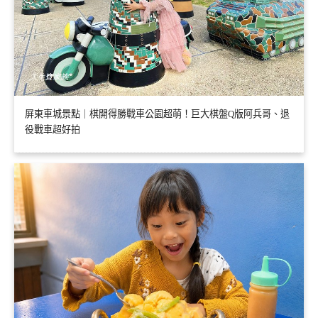
屏東車城景點｜棋開得勝戰車公園超萌！巨大棋盤Q版阿兵哥、退
役戰車超好拍