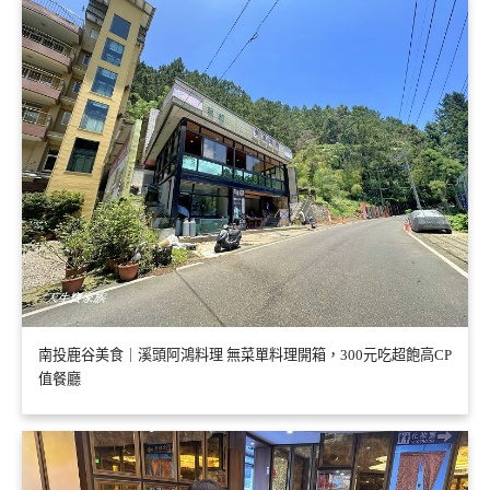
南投鹿谷美食｜溪頭阿鴻料理 無菜單料理開箱，300元吃超飽高CP
值餐廳