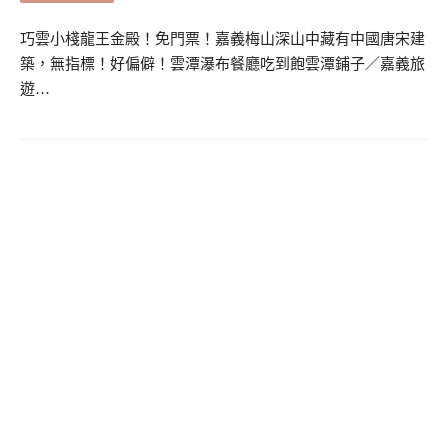
巧雲小棧龍王金殿！免門票！嘉義梅山深山中藏有中國唐宋建
築，無指標！好偏僻！雲潭瀑布餐廳吃到飽雲潭鋪子／嘉義旅
遊…