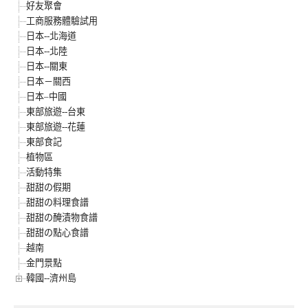
好友聚會
工商服務體驗試用
日本--北海道
日本--北陸
日本--關東
日本－關西
日本–中國
東部旅遊--台東
東部旅遊--花蓮
東部食記
植物區
活動特集
甜甜の假期
甜甜の料理食譜
甜甜の醃漬物食譜
甜甜の點心食譜
越南
金門景點
韓國--濟州島