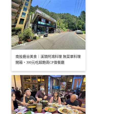
南投鹿谷美食｜溪頭阿鴻料理 無菜單料理
開箱，300元吃超飽高CP值餐廳