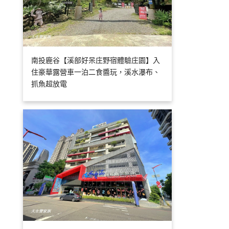
南投鹿谷【溪部好呆庄野宿體驗庄園】入
住豪華露營車一泊二食醬玩，溪水瀑布、
抓魚超放電