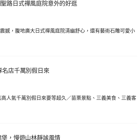
朝聖路日式禪風庭院意外的好逛
震撼，腹地廣大日式禪風庭院清幽舒心，還有藝術石雕可愛小
隊名店千萬別假日來
店高人氣千萬別假日來要等超久／苗栗景點、三義美食、三義客
棉堡，慢遊山林靜謐風情