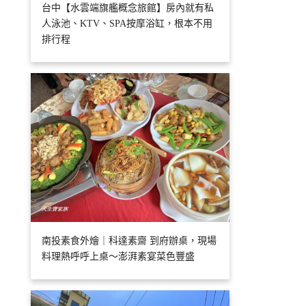
台中【水雲端旗艦概念旅館】房內就有私
人泳池、KTV、SPA按摩浴缸，根本不用
排行程
南投素食外燴｜科達素齋 到府辦桌，現場
料理熱呼呼上桌～澎湃素宴菜色豐盛