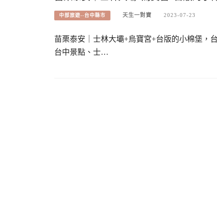
天生一對寶
2023-07-23
中部旅遊--台中縣市
苗栗泰安｜士林大壩+烏寶宮+台版的小棉堡，
台中景點、士…