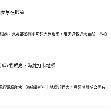
拍美景在眼前
在眼前，象鼻部落到處可見大象蹤影，走步道親近大自然，吊橋
西瓜+貓頭鷹，海線打卡地標
護貓頭鷹雕像，海線最新打卡地標超巨大。月牙灣雕塑公園有