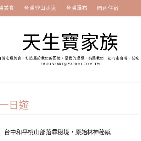
灣美食
台灣登山步道
台灣瀑布
國內住宿
天生寶家族
台灣吃遍美食，打造屬於我們的回憶，是我的理想，請跟我們一起行走台灣~ 試吃
FBUON2881@YAHOO.COM.TW
一日遊
｜台中和平桃山部落尋秘境，原始林神秘感