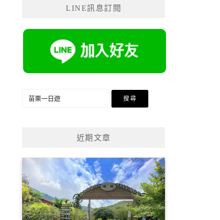
LINE訊息訂閱
搜
尋
關
鍵
近期文章
字: