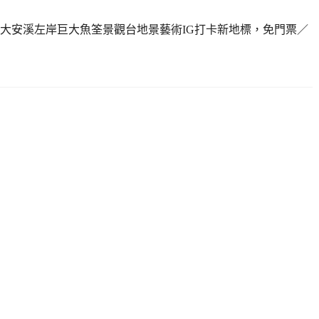
大安溪左岸巨大魚筌景觀台地景藝術IG打卡新地標，免門票／