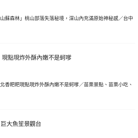
山蘇森林」桃山部落失落秘境，深山內充滿原始神秘感／台中
，現點現炸外酥內嫩不是蚵嗲
北香粑粑現點現炸外酥內嫩不是蚵嗲／苗栗景點、苗栗小吃、
，巨大魚笙景觀台