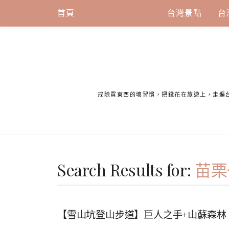
Skip
首頁
一日遊行程攻略
台灣景點
台
to
content
戒除買東西的壞習慣，把錢花在旅遊上，走遍
Search Results for:
苗栗
【雪山坑登山步道】巨人之手+山蘇森林