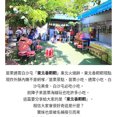
苗栗通霄白沙屯「
東北香粑粑
」東北火燒餅，東北香粑粑現點
現炸外酥內嫩不是蚵嗲／苗栗景點、苗栗小吃、通霄小吃、白
沙屯美食、白沙屯必吃小吃。
前陣子來苗栗海線玩也吃許多小吃，
這篇要分享給大家的是「
東北香粑粑
」，
相信大家會很好奇這是什麼？
寶妹也是被名稱吸引而來