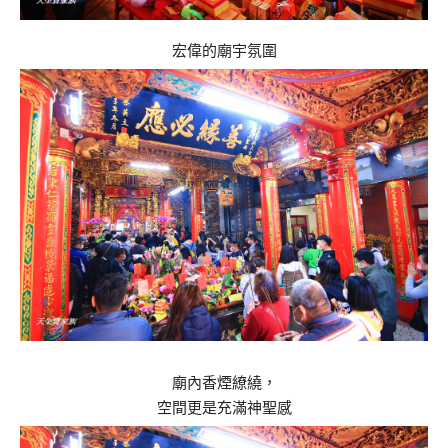
宏偉的廟宇氛圍
廟內香煙繚繞，
空間更是充滿神聖感