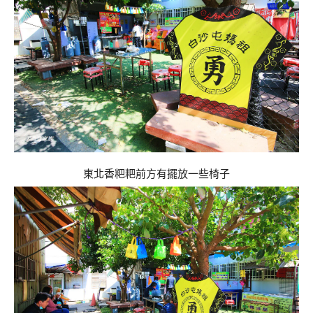
東北香粑粑前方有擺放一些椅子