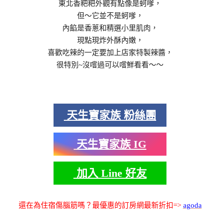
東北香粑粑外觀有點像是蚵嗲，
但～它並不是蚵嗲，
內餡是香蔥和精選小里肌肉，
現點現炸外酥內嫩，
喜歡吃辣的一定要加上店家特製辣醬，
很特別~沒嚐過可以嚐鮮看看～～
天生寶家族 粉絲團
天生寶家族 IG
加入 Line 好友
還在為住宿傷腦筋嗎？最優惠的訂房網最新折扣=>
agoda