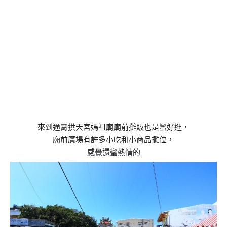
來到通霄拱天宮媽祖廟廟前攤販也是蠻好逛，
廟前廣場有許多小吃和小商品攤位，
感覺還蠻熱情的