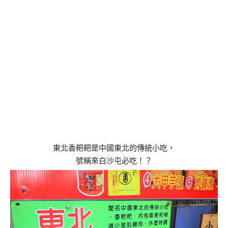
東北香粑粑是中國東北的傳統小吃，
號稱來白沙屯必吃！？