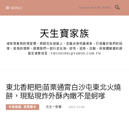
Skip
MENU
to
content
天生寶家族
戒除買東西的壞習慣，把錢花在旅遊上，走遍台灣吃遍美食，打造屬於我們的回
憶，是我的理想，請跟我們一起行走台灣~ 試吃、試用、活動、民宿體驗邀約請
留言或寄信至：
FBUON2881@YAHOO.COM.TW
東北香粑粑|苗栗通霄白沙屯東北火燒
餅，現點現炸外酥內嫩不是蚵嗲
中部旅遊--苗栗縣市
天生一對寶
2023-12-06