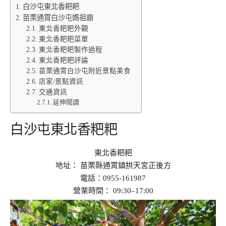
白沙屯東北香粑粑
苗栗通霄白沙屯媽祖廟
東北香粑粑外觀
東北香粑粑菜單
東北香粑粑製作過程
東北香粑粑評論
苗栗通霄白沙屯附近景點美食
店家/景點資訊
交通資訊
延伸閱讀
白沙屯東北香粑粑
東北香粑粑
地址： 苗栗縣通霄鎮拱天宮正後方
電話：0955-161987
營業時間： 09:30–17:00