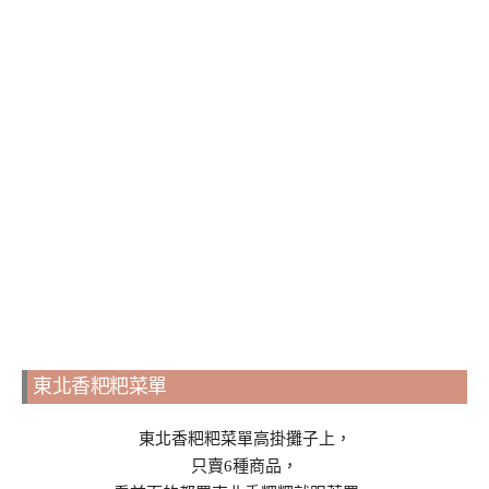
東北香粑粑菜單
東北香粑粑菜單高掛攤子上，
只賣6種商品，