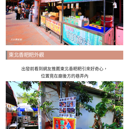
東北香粑粑外觀
出發前看到網友推薦東北香粑粑引來好奇心，
位置竟在廟後方的巷弄內