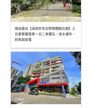
南投鹿谷【溪部好呆庄野宿體驗庄園】入
住豪華露營車一泊二食醬玩，溪水瀑布、
抓魚超放電