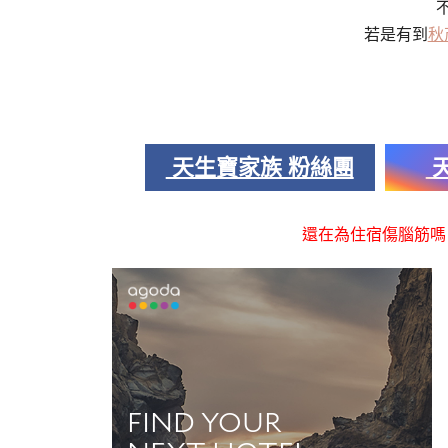
若是有到
秋
天生寶家族 粉絲團
天
還在為住宿傷腦筋嗎