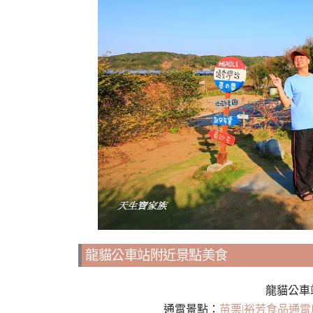
龍貓公車站附近景點美食
龍貓公車
通霄景點：
苗栗|裕芳食品通