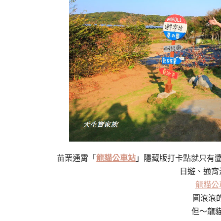
苗栗通霄「
龍貓公車站
」隱藏版打卡點就只有醬
日遊、通宵
龍貓公
圓滾滾
但～龍