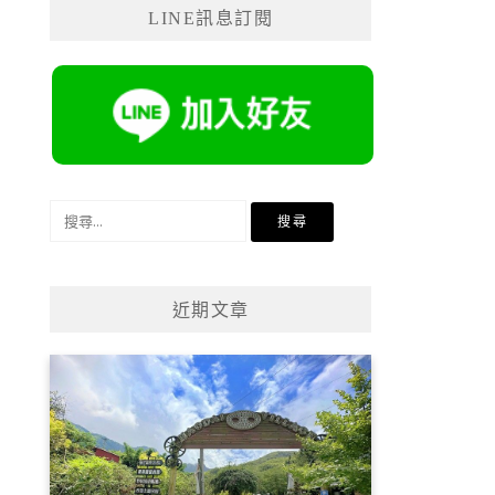
LINE訊息訂閱
搜
尋
關
鍵
近期文章
字: