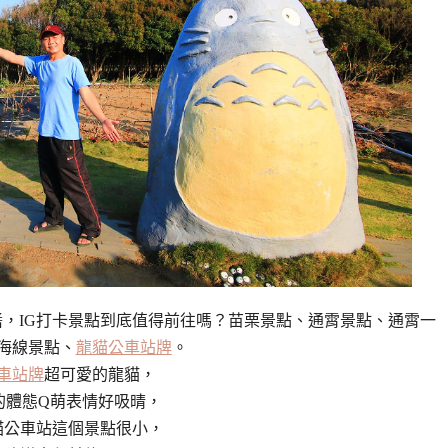
，IG打卡景點到底值得前往嗎？苗栗景點、通霄景點、通霄一
海線景點、
龍貓公車站牌
。
車站牌
超可愛的龍貓，
的體態Q萌表情好吸晴，
貓公車站這個景點很小，