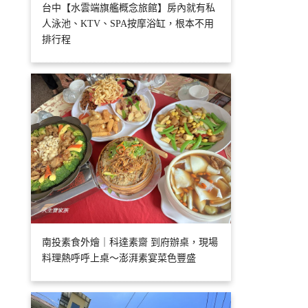
台中【水雲端旗艦概念旅館】房內就有私
人泳池、KTV、SPA按摩浴缸，根本不用
排行程
南投素食外燴｜科達素齋 到府辦桌，現場
料理熱呼呼上桌～澎湃素宴菜色豐盛