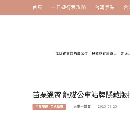
Skip
首頁
一日遊行程攻略
台灣景點
台
to
content
戒除買東西的壞習慣，把錢花在旅遊上，走遍
苗栗通霄|龍貓公車站牌隱藏版
天生一對寶
2023-03-23
中部旅遊--苗栗縣市