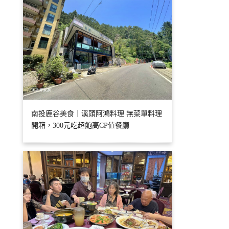
南投鹿谷美食｜溪頭阿鴻料理 無菜單料理
開箱，300元吃超飽高CP值餐廳