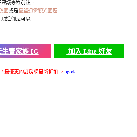
不建議專程前往，
茂園
或是
臺鹽通霄觀光園區
順遊倒是可以
生寶家族 IG
加入 Line 好友
？最優惠的訂房網最新折扣=>
agoda