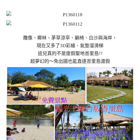
雕像、椰林、茅草涼亭、躺椅、白沙與海岸，
現在又多了3D彩繪、氣墊溜滑梯
這兒真的不是度假聖地峇里島!?
超夢幻的～免出國也能直達峇里島渡假