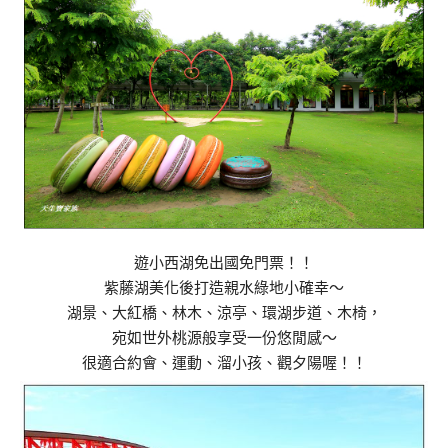
遊小西湖免出國免門票！！
紫藤湖美化後打造親水綠地小確幸～
湖景、大紅橋、林木、涼亭、環湖步道、木椅，
宛如世外桃源般享受一份悠閒感～
很適合約會、運動、溜小孩、觀夕陽喔！！