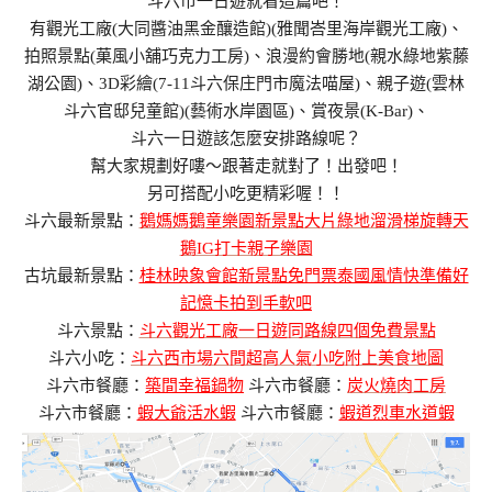
斗六市一日遊就看這篇吧！
有觀光工廠(大同醬油黑金釀造館)(雅聞峇里海岸觀光工廠)、
拍照景點(菓風小舖巧克力工房)、浪漫約會勝地(親水綠地紫藤
湖公園)、3D彩繪(7-11斗六保庄門市魔法喵屋)、親子遊(雲林
斗六官邸兒童館)(藝術水岸園區)、賞夜景(K-Bar)、
斗六一日遊該怎麼安排路線呢？
幫大家規劃好嘍～跟著走就對了！出發吧！
另可搭配小吃更精彩喔！！
斗六最新景點：
鵝媽媽鵝童樂園新景點大片綠地溜滑梯旋轉天
鵝IG打卡親子樂園
古坑最新景點：
桂林映象會館新景點免門票泰國風情快準備好
記憶卡拍到手軟吧
斗六景點：
斗六觀光工廠一日遊同路線四個免費景點
斗六小吃：
斗六西市場六間超高人氣小吃附上美食地圖
斗六市餐廳：
築間幸福鍋物
斗六市餐廳：
炭火燒肉工房
斗六市餐廳：
蝦大爺活水蝦
斗六市餐廳：
蝦道烈車水道蝦