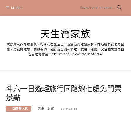
Skip
MENU
to
content
天生寶家族
戒除買東西的壞習慣，把錢花在旅遊上，走遍台灣吃遍美食，打造屬於我們的回
憶，是我的理想，請跟我們一起行走台灣~ 試吃、試用、活動、民宿體驗邀約請
留言或寄信至：
FBUON2881@YAHOO.COM.TW
斗六一日遊輕旅行同路線七處免門票
景點
一日遊懶人包
天生一對寶
2019-06-18