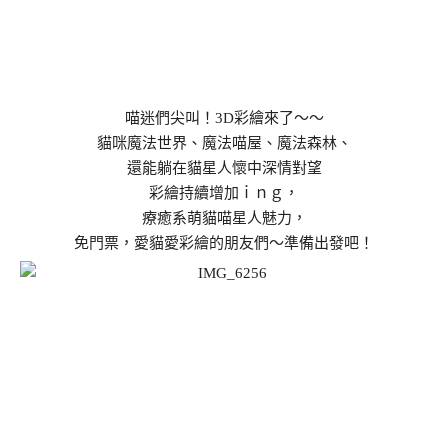
喵迷們尖叫！3D彩繪來了～～
貓咪魔法世界、魔法喵屋、魔法森林、
還能躺在貓星人懷中深情對望
彩繪持續增加ｉｎｇ，
療癒系萌貓喵星人魅力，
免門票，愛貓愛彩繪的朋友們～準備出發吧！