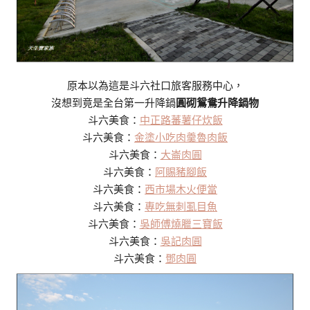
原本以為這是斗六社口旅客服務中心，
沒想到竟是全台第一升降鍋
圓砌鴛鴦升降鍋物
斗六美食：
中正路蕃薯仔炊飯
斗六美食：
金塗小吃肉羹魯肉飯
斗六美食：
大崙肉圓
斗六美食：
阿賜豬腳飯
斗六美食：
西市場木火便當
斗六美食：
專吃無刺虱目魚
斗六美食：
吳師傅燒臘三寶飯
斗六美食：
吳記肉圓
斗六美食：
鄧肉圓