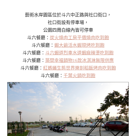
藝術水岸園區位於斗六中正路與社口街口，
社口街設有停車場，
公園四周白線內皆可停車
斗六餐廳：
炭火燒肉工房平價燒肉吃到飽
斗六餐廳：
蝦大爺活水蝦現烤吃到飽
斗六餐廳：
斗六蝦道烈車水道蝦麻辣燙吃到飽
斗六餐廳：
築間幸福鍋物16款冰淇淋無限供應
斗六餐廳：
紅螞蟻生態世界樂割稻飯烤肉吃到飽
斗六餐廳：
千葉火鍋吃到飽