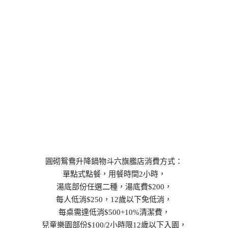
圓砌鴛鴦升降鍋物斗六旗艦店消費方式：
單點式點餐，用餐時間2小時，
湯底部份任選二種，湯底費$200，
每人低消$250，12歲以下免低消，
每桌需達低消$500+10%清潔費，
兒童樂園部份$100/2小時限12歲以下入園，