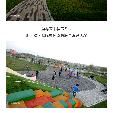
站在頂上往下看～
紅、橘、綠階梯色彩繽紛亮眼好活潑