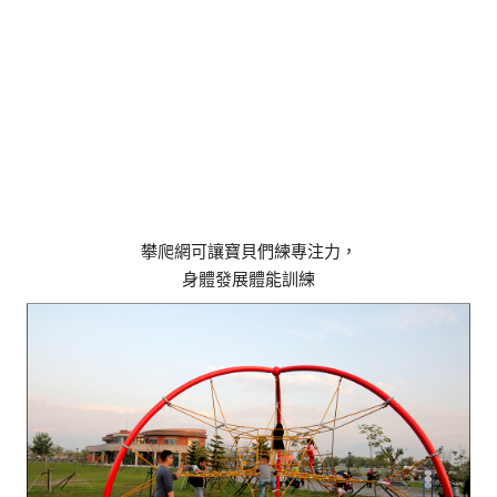
攀爬網可讓寶貝們練專注力，
身體發展體能訓練