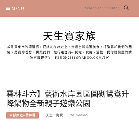
Skip
MENU
to
content
天生寶家族
戒除買東西的壞習慣，把錢花在旅遊上，走遍台灣吃遍美食，打造屬於我們的回
憶，是我的理想，請跟我們一起行走台灣~ 試吃、試用、活動、民宿體驗邀約請
留言或寄信至：
FBUON2881@YAHOO.COM.TW
雲林斗六】藝術水岸園區圓砌鴛鴦升
降鍋物全新親子遊樂公園
中部旅遊--雲林縣
天生一對寶
2019-08-05