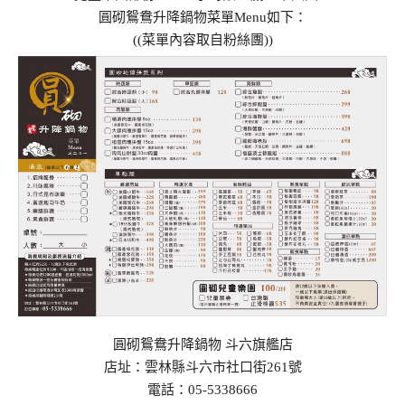
圓砌鴛鴦升降鍋物菜單Menu如下：
((菜單內容取自粉絲團))
圓砌鴛鴦升降鍋物 斗六旗艦店
店址：雲林縣斗六市社口街261號
電話：05-5338666