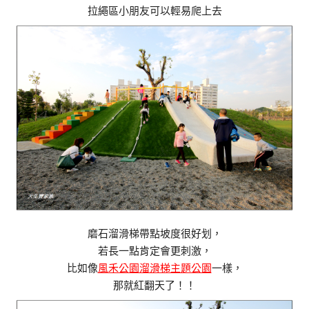
拉繩區小朋友可以輕易爬上去
磨石溜滑梯帶點坡度很好划，
若長一點肯定會更刺激，
比如像
風禾公園溜滑梯主題公園
一樣，
那就紅翻天了！！