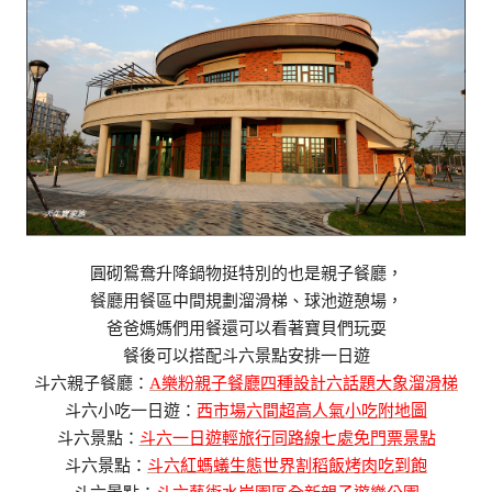
圓砌鴛鴦升降鍋物挺特別的也是親子餐廳，
餐廳用餐區中間規劃溜滑梯、球池遊憩場，
爸爸媽媽們用餐還可以看著寶貝們玩耍
餐後可以搭配斗六景點安排一日遊
斗六親子餐廳：
A樂粉親子餐廳四種設計六話題大象溜滑梯
斗六小吃一日遊：
西市場六間超高人氣小吃附地圖
斗六景點：
斗六一日遊輕旅行同路線七處免門票景點
斗六景點：
斗六紅螞蟻生態世界割稻飯烤肉吃到飽