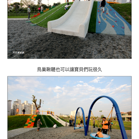
鳥巢鞦韆也可以讓寶貝們玩很久