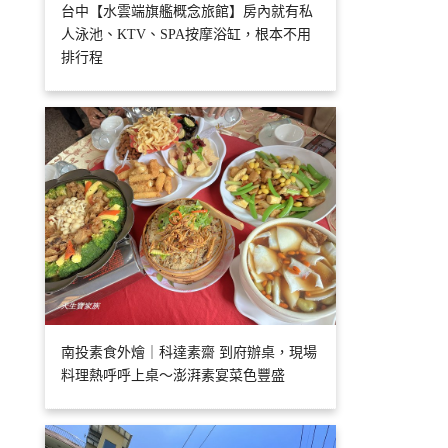
台中【水雲端旗艦概念旅館】房內就有私
人泳池、KTV、SPA按摩浴缸，根本不用
排行程
南投素食外燴｜科達素齋 到府辦桌，現場
料理熱呼呼上桌～澎湃素宴菜色豐盛