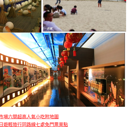
市場六間超高人氣小吃附地圖
日遊輕旅行同路線七處免門票景點