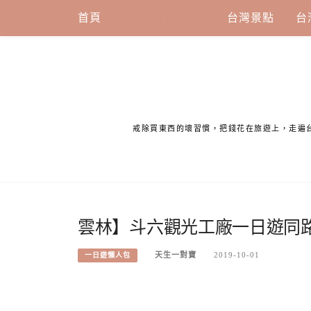
Skip
首頁
一日遊行程攻略
台灣景點
台
to
content
戒除買東西的壞習慣，把錢花在旅遊上，走遍
雲林】斗六觀光工廠一日遊同
天生一對寶
2019-10-01
一日遊懶人包