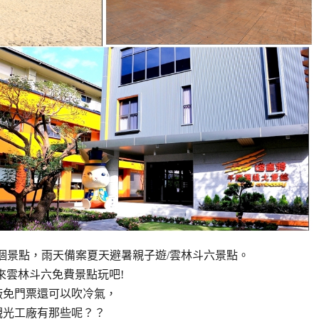
個景點，雨天備案夏天避暑親子遊/雲林斗六景點。
來雲林斗六免費景點玩吧!
廠免門票還可以吹冷氣，
觀光工廠有那些呢？？