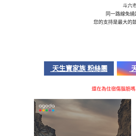
斗六
同一路線免繞
您的支持是最大的
天生寶家族 粉絲團
天
還在為住宿傷腦筋嗎