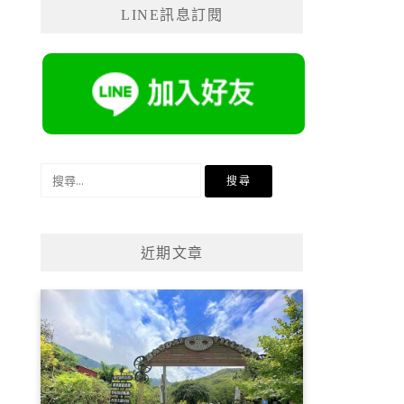
LINE訊息訂閱
搜
尋
關
鍵
近期文章
字: