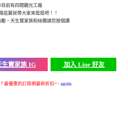
市目前有四間觀光工廠
路這篇就帶大家來逛逛吧！！
鼓勵，天生寶家族粉絲團請您按個讚
生寶家族 IG
加入 Line 好友
？最優惠的訂房網最新折扣=>
agoda