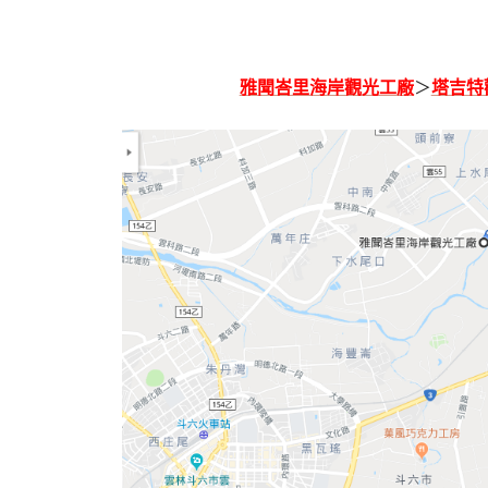
雅聞峇里海岸觀光工廠
＞
塔吉特