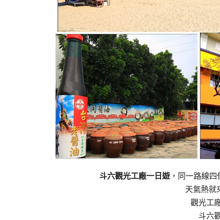
斗六觀光工廠一日遊
，同一路線四
天氣熱就
觀光工
斗六