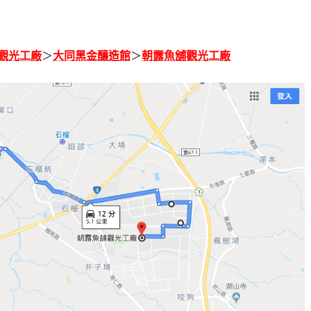
觀光工廠
＞
大同黑金釀造館
＞
朝露魚舖觀光工廠