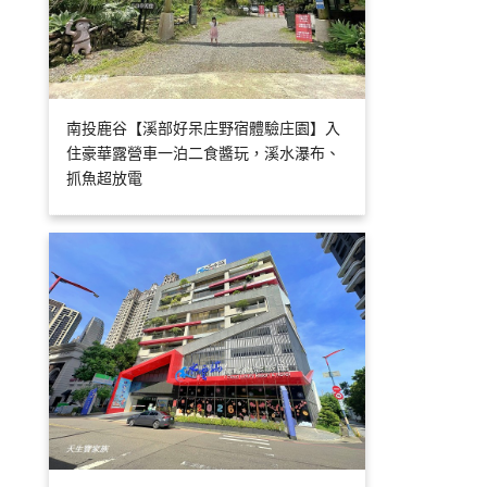
南投鹿谷【溪部好呆庄野宿體驗庄園】入
住豪華露營車一泊二食醬玩，溪水瀑布、
抓魚超放電