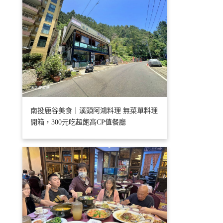
南投鹿谷美食｜溪頭阿鴻料理 無菜單料理
開箱，300元吃超飽高CP值餐廳