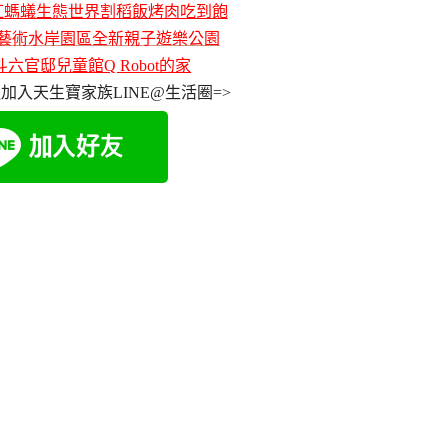
紅螞蟻生態世界割稻飯烤肉吃到飽
藝術水岸園區全新親子遊樂公園
斗六官邸兒童館Q Robot的家
加入天生寶家族LINE@生活圈=>