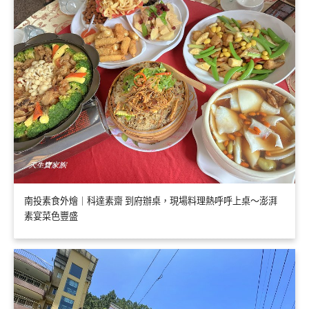
南投素食外燴｜科達素齋 到府辦桌，現場料理熱呼呼上桌～澎湃
素宴菜色豐盛