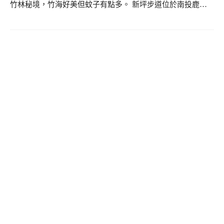
竹林秘境，竹海好美但蚊子有點多。 新坪步道位於南投鹿…