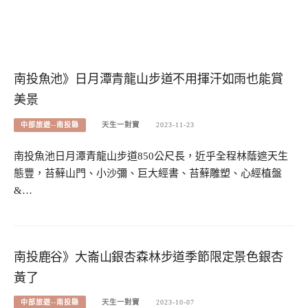
南投魚池》日月潭青龍山步道不用揮汗如雨也能賞
美景
中部旅遊--南投縣
天生一對寶
2023-11-23
南投魚池日月潭青龍山步道850公尺長，近乎全程林蔭遮天生
態豐，苔蘚山門、小沙彌、巨大經書、苔蘚雕塑、心經植盤
&…
南投鹿谷》大崙山銀杏森林步道季節限定景色銀杏
黃了
中部旅遊--南投縣
天生一對寶
2023-10-07