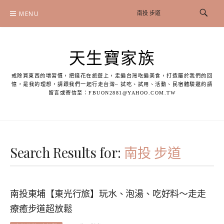
Skip
MENU
to
content
天生寶家族
戒除買東西的壞習慣，把錢花在旅遊上，走遍台灣吃遍美食，打造屬於我們的回
憶，是我的理想，請跟我們一起行走台灣~ 試吃、試用、活動、民宿體驗邀約請
留言或寄信至：
FBUON2881@YAHOO.COM.TW
Search Results for:
南投 步道
南投東埔【東光行旅】玩水、泡湯、吃好料～走走
療癒步道超放鬆