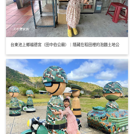
台東池上鄉福德宮（田中伯公廟）｜隱藏在稻田裡的泡麵土地公