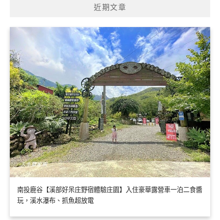
近期文章
字:
南投鹿谷【溪部好呆庄野宿體驗庄園】入住豪華露營車一泊二食醬
玩，溪水瀑布、抓魚超放電