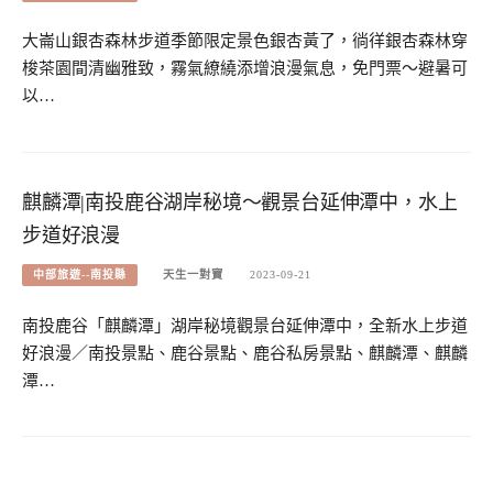
大崙山銀杏森林步道季節限定景色銀杏黃了，徜徉銀杏森林穿
梭茶園間清幽雅致，霧氣繚繞添增浪漫氣息，免門票～避暑可
以…
麒麟潭|南投鹿谷湖岸秘境～觀景台延伸潭中，水上
步道好浪漫
中部旅遊--南投縣
天生一對寶
2023-09-21
南投鹿谷「麒麟潭」湖岸秘境觀景台延伸潭中，全新水上步道
好浪漫／南投景點、鹿谷景點、鹿谷私房景點、麒麟潭、麒麟
潭…