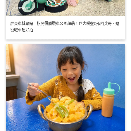
屏東車城景點｜棋開得勝戰車公園超萌！巨大棋盤Q版阿兵哥、退
役戰車超好拍