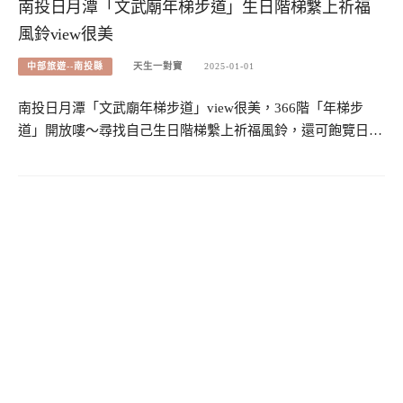
南投日月潭「文武廟年梯步道」生日階梯繫上祈福
風鈴view很美
中部旅遊--南投縣
天生一對寶
2025-01-01
南投日月潭「文武廟年梯步道」view很美，366階「年梯步
道」開放嘍～尋找自己生日階梯繫上祈福風鈴，還可飽覽日…