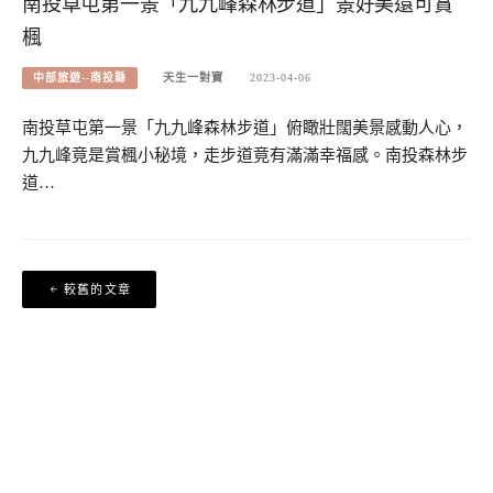
南投草屯第一景「九九峰森林步道」景好美還可賞
楓
中部旅遊--南投縣
天生一對寶
2023-04-06
南投草屯第一景「九九峰森林步道」俯瞰壯闊美景感動人心，
九九峰竟是賞楓小秘境，走步道竟有滿滿幸福感。南投森林步
道…
文
較舊的文章
章
導
覽