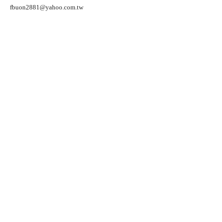
fbuon2881@yahoo.com.tw