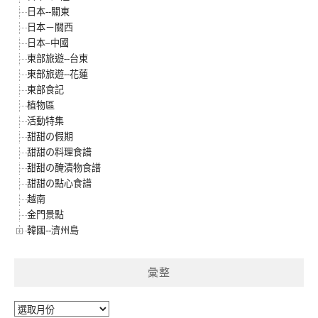
日本--關東
日本－關西
日本–中國
東部旅遊--台東
東部旅遊--花蓮
東部食記
植物區
活動特集
甜甜の假期
甜甜の料理食譜
甜甜の醃漬物食譜
甜甜の點心食譜
越南
金門景點
韓國--濟州島
彙整
彙