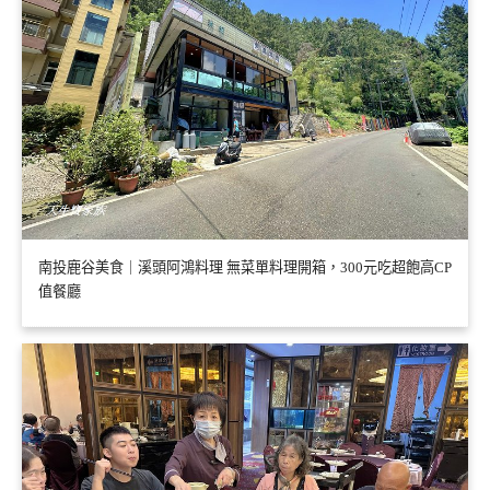
南投鹿谷美食｜溪頭阿鴻料理 無菜單料理開箱，300元吃超飽高CP
值餐廳