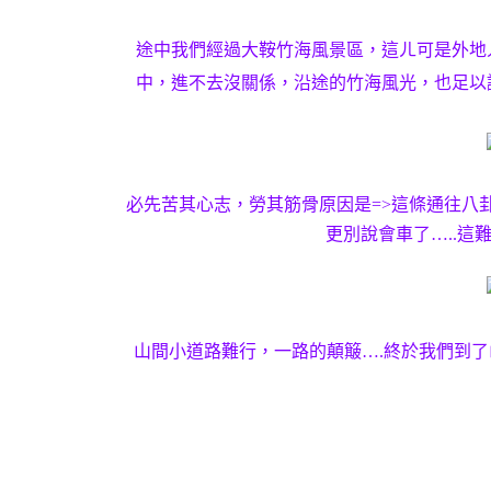
途中我們經過大鞍竹海風景區，這ㄦ可是外地
中，進不去沒關係，沿途的竹海風光，也足以
必先苦其心志，勞其筋骨原因是=>這條通往八
更別說會車了…..這
山間小道路難行，一路的顛簸….終於我們到