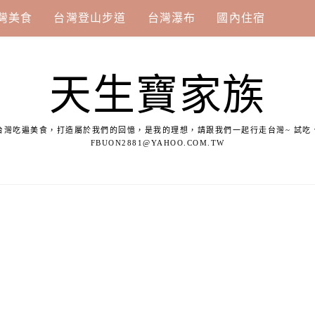
灣美食
台灣登山步道
台灣瀑布
國內住宿
天生寶家族
台灣吃遍美食，打造屬於我們的回憶，是我的理想，請跟我們一起行走台灣~ 試吃
FBUON2881@YAHOO.COM.TW