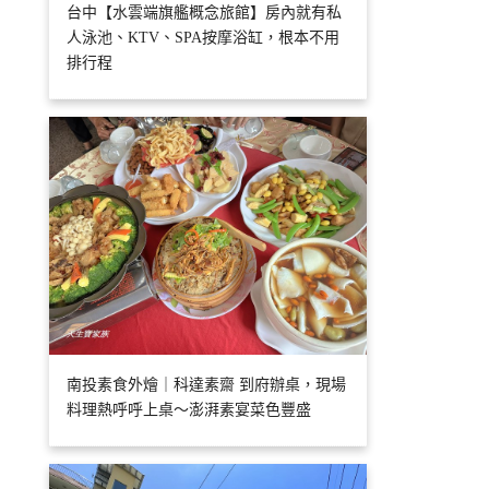
台中【水雲端旗艦概念旅館】房內就有私
人泳池、KTV、SPA按摩浴缸，根本不用
排行程
南投素食外燴｜科達素齋 到府辦桌，現場
料理熱呼呼上桌～澎湃素宴菜色豐盛