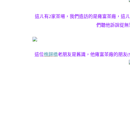
這ㄦ有2家茶場，我們造訪的是雍富茶廠，這
們聽他訴說從無
這位
樵歸橋
老朋友是舊識，他雍富茶廠的朋友(