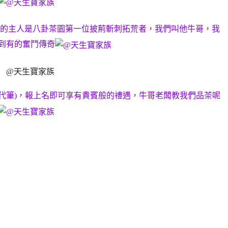
ㄦ的主人是八卦茶園第一位披荊斬刺拓荒者，我們叫他牛哥，我
到有的奮鬥傳奇
代筆)，報上名即可享有貴賓般的禮遇，牛哥老闆教我們品茶呢