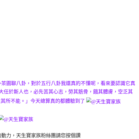
卦茶園聊八卦，對於五行八卦我還真的不懂呢，看來要認識它真
大任於斯人也，必先苦其心志，勞其筋骨，餓其體膚，空乏其
益其所不能。」今天總算真的都體驗到了
的動力，天生寶家族粉絲團請您按個讚