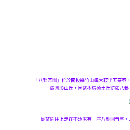
「八卦茶園」位於南投縣竹山鎮大鞍里五寮巷，海
一處圓形山丘，因茶樹環繞土丘彷如八卦
從茶園往上走在不遠處有一座八卦回音亭，