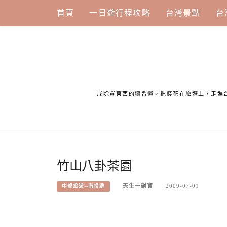
Skip
首頁
一日遊行程攻略
台灣景點
台
to
content
戒除買東西的壞習慣，把錢花在旅遊上，走遍
竹山八卦茶園
天生一對寶
2009-07-01
中部旅遊--南投縣