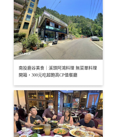
南投鹿谷美食｜溪頭阿鴻料理 無菜單料理
開箱，300元吃超飽高CP值餐廳