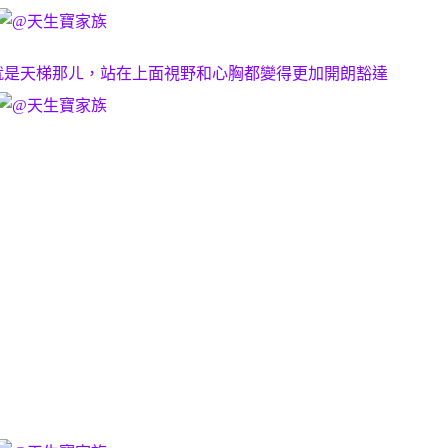
就是天梯那ㄦ，站在上面視野和心胸都變得更加開朗豁達