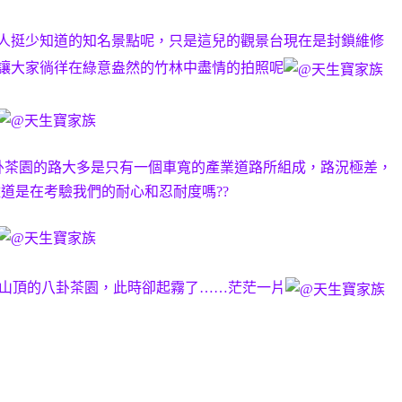
人挺少知道的知名景點呢，只是這兒的觀景台現在是封鎖維修
讓大家徜徉在綠意盎然的竹林中盡情的拍照呢
卦茶園的路大多是只有一個車寬的產業道路所組成，路況極差，
難道是在考驗我們的耐心和忍耐度嗎??
了山頂的八卦茶園，此時卻起霧了……茫茫一片