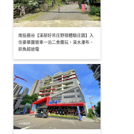
南投鹿谷【溪部好呆庄野宿體驗庄園】入
住豪華露營車一泊二食醬玩，溪水瀑布、
抓魚超放電