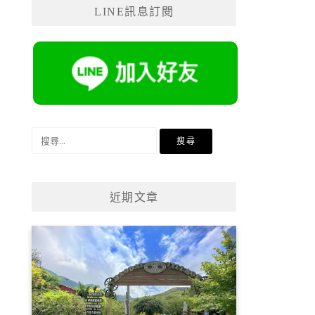
LINE訊息訂閱
搜
尋
關
鍵
近期文章
字: