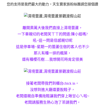
您的支持是我們最大的動力，天生寶家族粉絲團請您按個讚
離開奧萬大後我們直接上清境蕓蘆，
一下車親切的老闆笑ㄒㄒ的問道:陳小姐嗎?
吼~這一問是倍感親切呢
這是停車場~星期一的蕓蘆住宿的客人也不少
那ㄦ有種一排的楓葉，
還有種櫻花樹….我想開花時肯定很美
接著老闆帶我們到櫃台chick in，
沒想到進大廳還要脫鞋子，
老闆還親自準備拖鞋讓我們穿上啾甘心ㄟ啦~
老闆請服務生熱心泡了茶請我們，