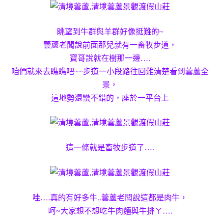
眺望到牛群與羊群好像挺難的~
蕓蘆老闆說前面那兒就有一畜牧步道，
寶哥說就在樹那一邊….
咱們就來去瞧瞧吧~~
步道一小段路往回難清楚看到蕓蘆全
景，
這地勢還蠻不錯的，座於一平台上
這一條就是畜牧步道了….
哇….真的有好多牛..
蕓蘆老闆說這都是肉牛，
呵~大家想不想吃牛肉麵與牛排ㄚ….