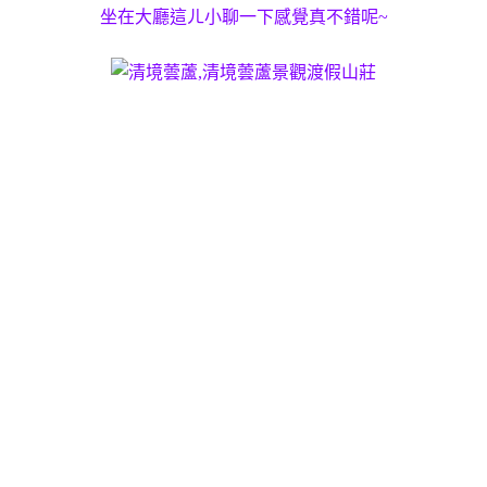
坐在大廳這ㄦ小聊一下感覺真不錯呢~