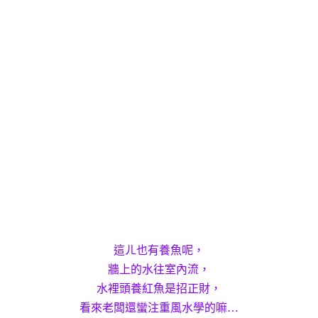
這ㄦ也有養魚呢，
牆上的水往室內流，
水裡頭養紅魚是招正財，
看來老闆還蠻注重風水學的嘛…