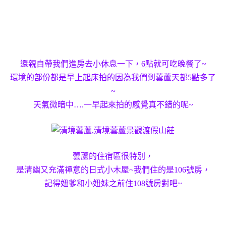
還親自帶我們進房去小休息一下，6點就可吃晚餐了~
環境的部份都是早上起床拍的因為我們到蕓蘆天都5點多了
~
天氣微暗中….一早起來拍的感覺真不錯的呢~
蕓蘆的住宿區很特別，
是清幽又充滿禪意的日式小木屋~我們住的是106號房，
記得妞爹和小妞妹之前住108號房對吧~