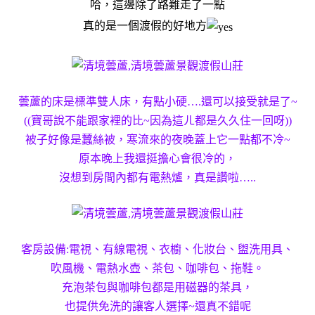
哈，這邊除了路難走了一點
真的是一個渡假的好地方
蕓蘆的床是標準雙人床，有點小硬….還可以接受就是了~
((寶哥說不能跟家裡的比~因為這ㄦ都是久久住一回呀))
被子好像是蠺絲被，寒流來的夜晚蓋上它一點都不冷~
原本晚上我還挺擔心會很冷的，
沒想到房間內都有電熱爐，真是讚啦…..
客房設備:電視、有線電視、衣櫥、化妝台、盥洗用具、
吹風機、電熱水壺、茶包、咖啡包、拖鞋。
充泡茶包與咖啡包都是用磁器的茶具，
也提供免洗的讓客人選擇~還真不錯呢