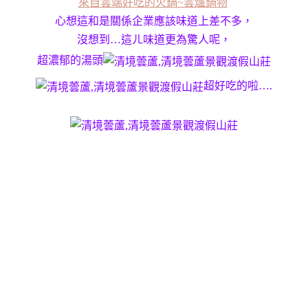
來自雲端好吃的火鍋~雲爐鍋物
心想這和是關係企業應該味道上差不多，
沒想到…這ㄦ味道更為驚人呢，
超濃郁的湯頭
超好吃的啦….