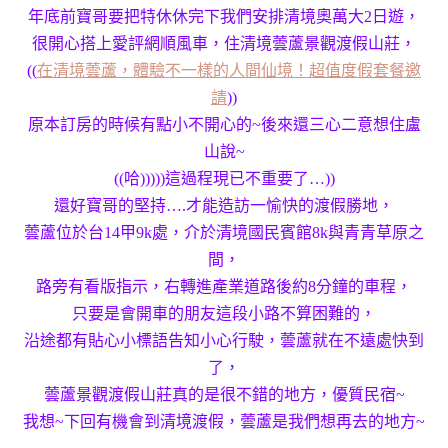
年底前寶哥要把特休休完下我們安排清境奧萬大2日遊，
很開心搭上愛評網順風車，住清境蕓蘆景觀渡假山莊，
((
在清境蕓蘆，體驗不一樣的人間仙境！超值度假套餐邀
請
))
原本訂房的時候有點小不開心的~後來還三心二意想住盧
山說~
((哈)))))這過程現已不重要了…))
還好寶哥的堅持….才能造訪一愉快的渡假勝地，
蕓蘆位於台14甲9k處，介於清境國民賓館8k與青青草原之
間，
路旁有看版指示，右轉進產業道路後約8分鐘的車程，
只要是會開車的朋友這段小路不算困難的，
沿途都有貼心小標語告知小心行駛，蕓蘆就在不遠處快到
了，
蕓蘆景觀渡假山莊真的是很不錯的地方，優質民宿~
我想~下回有機會到清境渡假，蕓蘆是我們想再去的地方~