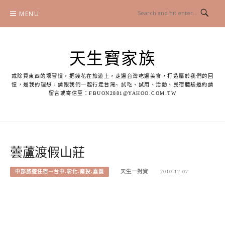
Skip
MENU
to
content
天生寶家族
戒除買東西的壞習慣，把錢花在旅遊上，走遍台灣吃遍美食，打造屬於我們的回
憶，是我的理想，請跟我們一起行走台灣~ 試吃、試用、活動、民宿體驗邀約請
留言或寄信至：
FBUON2881@YAHOO.COM.TW
蕓蘆渡假山莊
中部旅遊住宿－台中.彰化.南投.嘉義
天生一對寶
2010-12-07