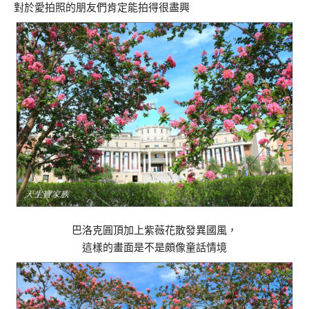
對於愛拍照的朋友們肯定能拍得很盡興
巴洛克圓頂加上紫薇花散發異國風，
這樣的畫面是不是頗像童話情境