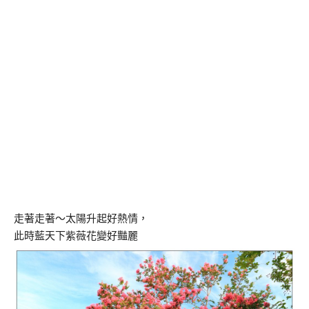
走著走著～太陽升起好熱情，
此時藍天下紫薇花變好豔麗