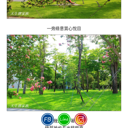
一旁綠意賞心悅目
這幾天雨下著，
綠草地也長出菇菇來