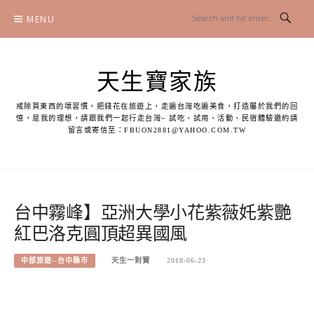
Skip
MENU
to
content
天生寶家族
戒除買東西的壞習慣，把錢花在旅遊上，走遍台灣吃遍美食，打造屬於我們的回
憶，是我的理想，請跟我們一起行走台灣~ 試吃、試用、活動、民宿體驗邀約請
留言或寄信至：
FBUON2881@YAHOO.COM.TW
台中霧峰】亞洲大學小花紫薇奼紫艷
紅巴洛克圓頂超異國風
中部旅遊--台中縣市
天生一對寶
2018-06-23