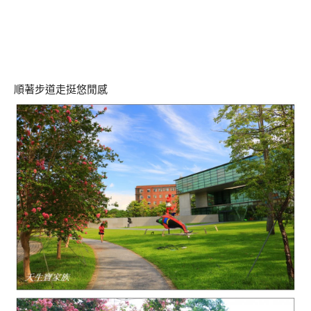
順著步道走挺悠閒感