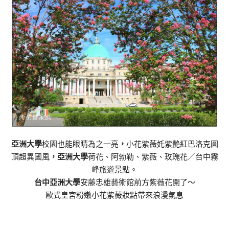
亞洲大學
校園也能眼睛為之一亮
，
小花紫薇奼紫艷紅巴洛克圓
頂超異國風
，亞洲大學
荷花、阿勃勒、紫薇、玫瑰花／台中霧
峰旅遊景點。
台中亞洲大學
安藤忠雄藝術館前方紫薇花開了～
歐式皇宮粉嫩小花紫薇妝點帶來浪漫氣息