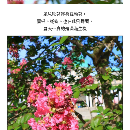
風兒吹著輕柔舞動著，
蜜蜂。蝴蝶。也在此飛舞著，
夏天～真的是滿滿生機