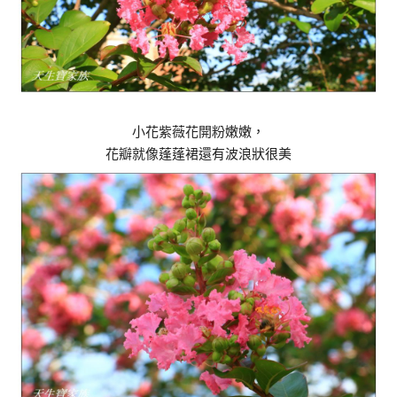
小花紫薇花開粉嫩嫩，
花瓣就像蓬蓬裙還有波浪狀很美