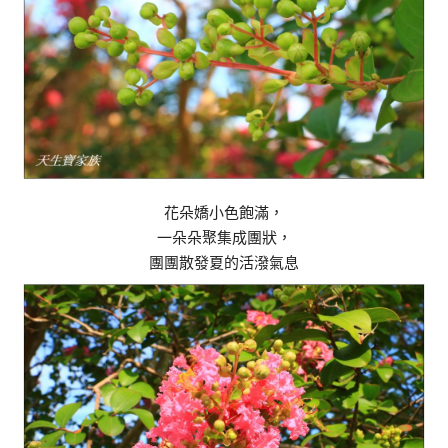
花朵嬌小色飽滿，
一朵朵聚集成團狀，
團團散發夏的活潑氣息