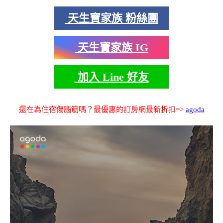
天生寶家族 粉絲團
天生寶家族 IG
加入 Line 好友
還在為住宿傷腦筋嗎？最優惠的訂房網最新折扣=>
agoda