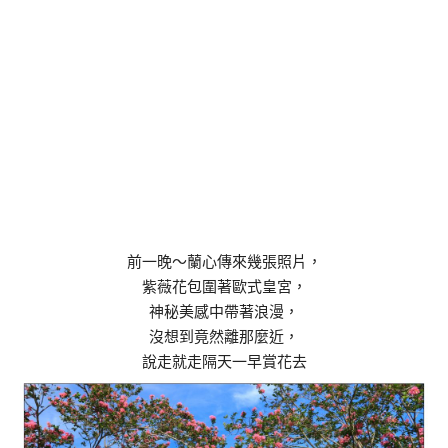
前一晚～蘭心傳來幾張照片，
紫薇花包圍著歐式皇宮，
神秘美感中帶著浪漫，
沒想到竟然離那麼近，
說走就走隔天一早賞花去