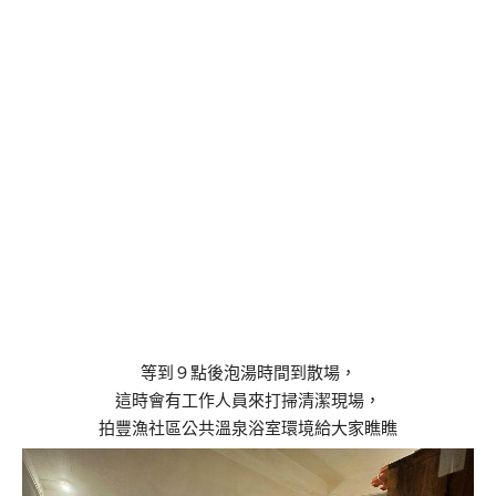
等到９點後泡湯時間到散場，
這時會有工作人員來打掃清潔現場，
拍豐漁社區公共溫泉浴室環境給大家瞧瞧