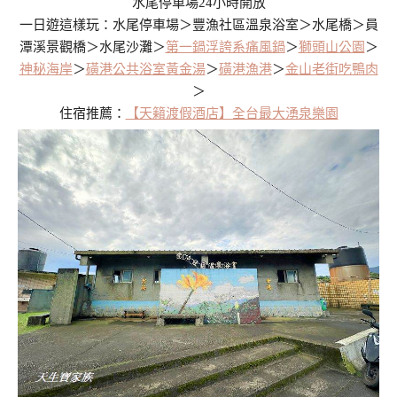
水尾停車場24小時開放
一日遊這樣玩：水尾停車場＞豐漁社區溫泉浴室＞水尾橋＞員
潭溪景觀橋＞水尾沙灘＞
第一鍋浮誇系痛風鍋
＞
獅頭山公園
＞
神秘海岸
＞
磺港公共浴室黃金湯
＞
磺港漁港
＞
金山老街吃鴨肉
＞
住宿推薦：
【天籟渡假酒店】全台最大湧泉樂園