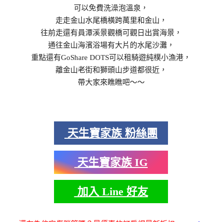
可以免費洗澡泡溫泉，
走走金山水尾橋橫跨萬里和金山，
往前走還有員潭溪景觀橋可觀日出賞海景，
通往金山海濱浴場有大片的水尾沙灘，
重點還有GoShare DOTS可以租騎遊純樸小漁港，
離金山老街和獅頭山步道都很近，
帶大家來瞧瞧吧～～
天生寶家族 粉絲團
天生寶家族 IG
加入 Line 好友