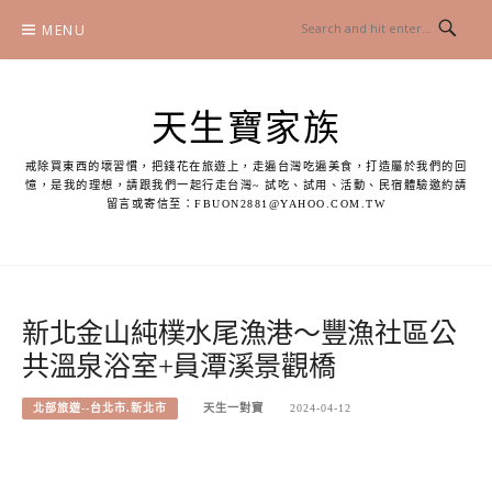
Skip
MENU
to
content
天生寶家族
戒除買東西的壞習慣，把錢花在旅遊上，走遍台灣吃遍美食，打造屬於我們的回
憶，是我的理想，請跟我們一起行走台灣~ 試吃、試用、活動、民宿體驗邀約請
留言或寄信至：
FBUON2881@YAHOO.COM.TW
新北金山純樸水尾漁港～豐漁社區公
共溫泉浴室+員潭溪景觀橋
北部旅遊--台北市.新北市
天生一對寶
2024-04-12