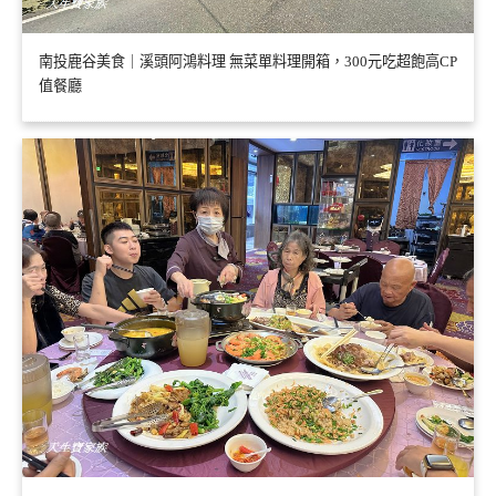
南投鹿谷美食｜溪頭阿鴻料理 無菜單料理開箱，300元吃超飽高CP
值餐廳