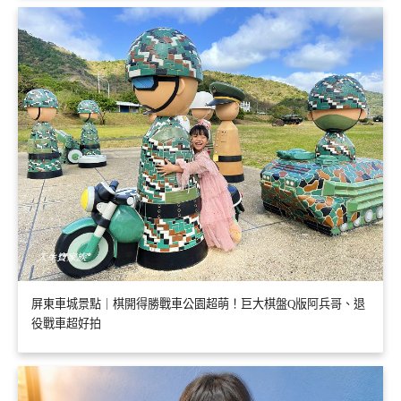
屏東車城景點｜棋開得勝戰車公園超萌！巨大棋盤Q版阿兵哥、退
役戰車超好拍