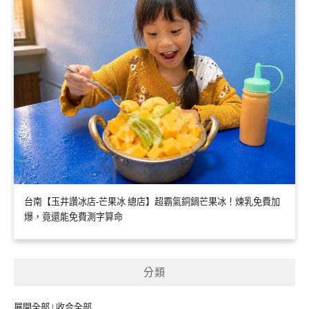
台南【玉井讚冰店-芒果冰 總店】超霸氣銅鍋芒果冰！煉乳免費加
爆，竟還能免費測字算命
分類
展開全部
|
收合全部