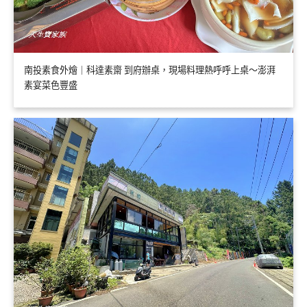
南投素食外燴｜科達素齋 到府辦桌，現場料理熱呼呼上桌～澎湃
素宴菜色豐盛