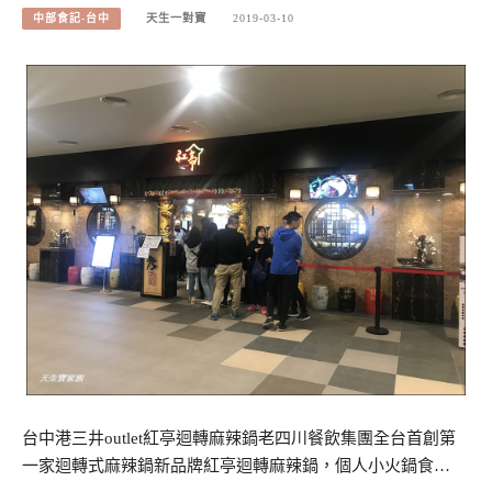
中部食記-台中
天生一對寶
2019-03-10
台中港三井outlet紅亭迴轉麻辣鍋老四川餐飲集團全台首創第
一家迴轉式麻辣鍋新品牌紅亭迴轉麻辣鍋，個人小火鍋食…