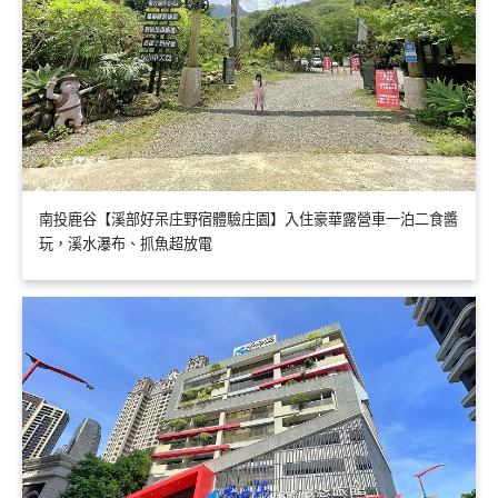
南投鹿谷【溪部好呆庄野宿體驗庄園】入住豪華露營車一泊二食醬
玩，溪水瀑布、抓魚超放電