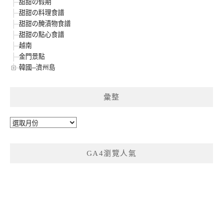
甜甜の假期
甜甜の料理食譜
甜甜の醃漬物食譜
甜甜の點心食譜
越南
金門景點
韓國--濟州島
彙整
彙
整
GA4瀏覽人氣