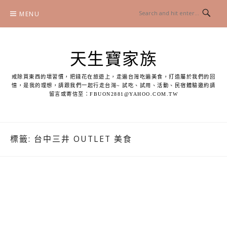
Skip
MENU
to
content
天生寶家族
戒除買東西的壞習慣，把錢花在旅遊上，走遍台灣吃遍美食，打造屬於我們的回
憶，是我的理想，請跟我們一起行走台灣~ 試吃、試用、活動、民宿體驗邀約請
留言或寄信至：
FBUON2881@YAHOO.COM.TW
標籤:
台中三井 OUTLET 美食