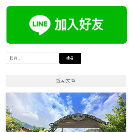
搜
尋
關
鍵
近期文章
字: