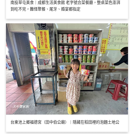
南投草屯美食｜成都生活美食館 老字號合菜餐廳，整桌菜色澎湃
到吃不完，難怪聚餐、尾牙、婚宴都指定
台東池上鄉福德宮（田中伯公廟）｜隱藏在稻田裡的泡麵土地公