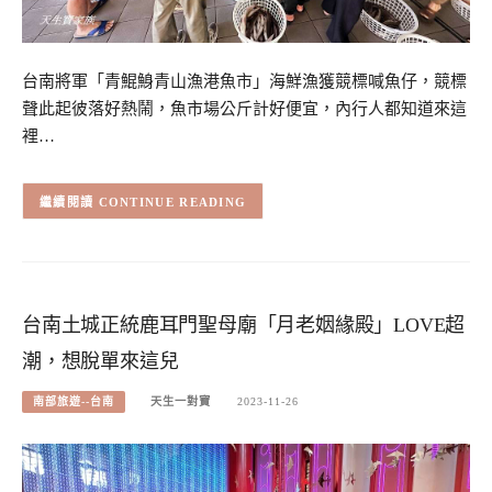
台南將軍「青鯤鯓青山漁港魚市」海鮮漁獲競標喊魚仔，競標
聲此起彼落好熱鬧，魚市場公斤計好便宜，內行人都知道來這
裡…
CONTINUE READING
台南土城正統鹿耳門聖母廟「月老姻緣殿」LOVE超
潮，想脫單來這兒
南部旅遊--台南
天生一對寶
2023-11-26