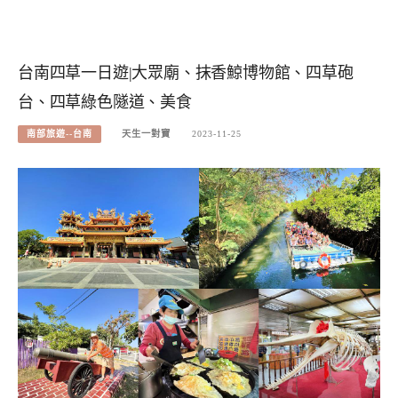
台南四草一日遊|大眾廟、抹香鯨博物館、四草砲
台、四草綠色隧道、美食
南部旅遊--台南
天生一對寶
2023-11-25