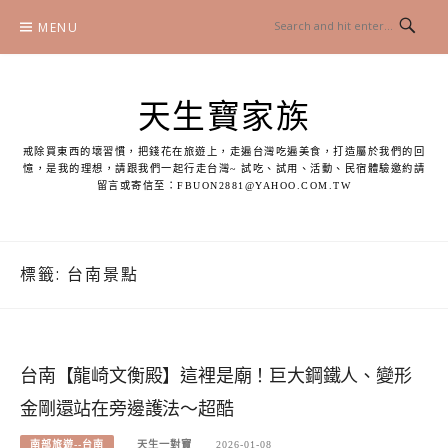
Skip
MENU
to
content
天生寶家族
戒除買東西的壞習慣，把錢花在旅遊上，走遍台灣吃遍美食，打造屬於我們的回
憶，是我的理想，請跟我們一起行走台灣~ 試吃、試用、活動、民宿體驗邀約請
留言或寄信至：
FBUON2881@YAHOO.COM.TW
標籤:
台南景點
台南【龍崎文衡殿】這裡是廟！巨大鋼鐵人、變形
金剛還站在旁邊護法～超酷
南部旅遊--台南
天生一對寶
2026-01-08