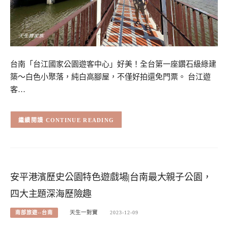
台南「台江國家公園遊客中心」好美！全台第一座鑽石級綠建
築～白色小聚落，純白高腳屋，不僅好拍還免門票。 台江遊
客…
CONTINUE READING
安平港濱歷史公園特色遊戲場|台南最大親子公園，
四大主題深海歷險趣
南部旅遊--台南
天生一對寶
2023-12-09