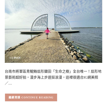
台南市將軍區青鯤鯓扇形鹽田「生命之樹」全台唯一！扇形地
景藝術超好拍，漫步海上步道挺浪漫，這裡很適合IG網美照
／…
CONTINUE READING