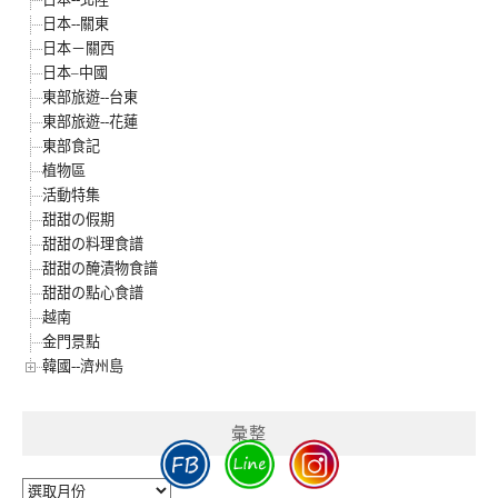
日本--關東
日本－關西
日本–中國
東部旅遊--台東
東部旅遊--花蓮
東部食記
植物區
活動特集
甜甜の假期
甜甜の料理食譜
甜甜の醃漬物食譜
甜甜の點心食譜
越南
金門景點
韓國--濟州島
彙整
彙