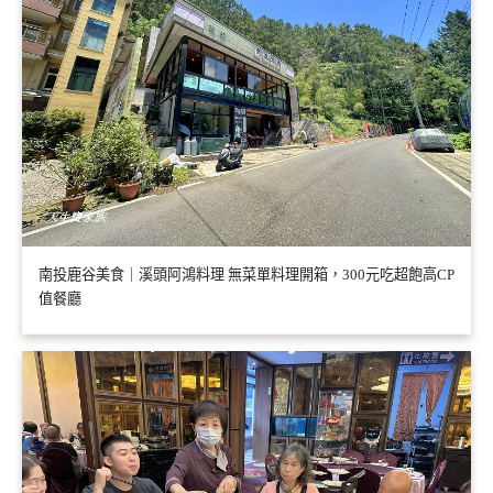
南投鹿谷美食｜溪頭阿鴻料理 無菜單料理開箱，300元吃超飽高CP
值餐廳