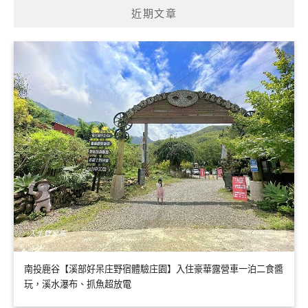
近期文章
字:
南投鹿谷【溪部好呆庄野宿體驗庄園】入住豪華露營車一泊二食醬
玩，溪水瀑布、抓魚超放電