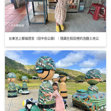
台東池上鄉福德宮（田中伯公廟）｜隱藏在稻田裡的泡麵土地公