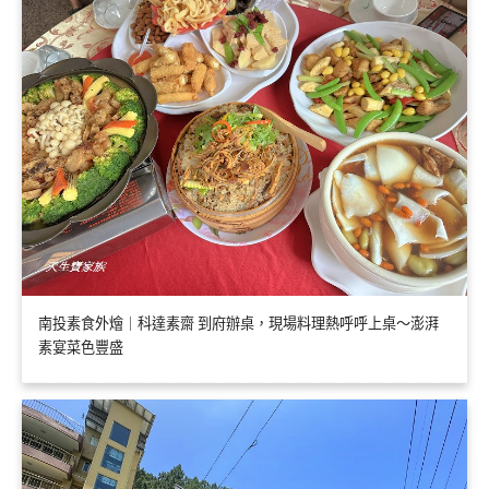
南投素食外燴｜科達素齋 到府辦桌，現場料理熱呼呼上桌～澎湃
素宴菜色豐盛