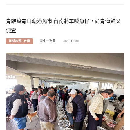
青鯤鯓青山漁港魚市|台南將軍喊魚仔，尚青海鮮又
便宜
南部旅遊--台南
天生一對寶
2023-11-30