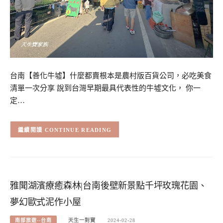
台南【善化牛墟】什麼都賣根本是農村版百貨公司，必吃美食
清單一次分享 說到台灣早期最具代表性的牛墟文化， 你一
定…
CONTINUE READING
雅聞湖濱療癒森林|台南後壁新景點千坪玫瑰花園、
夢幻歐式泥作小屋
南部旅遊--台南
天生一對寶
2024-02-28