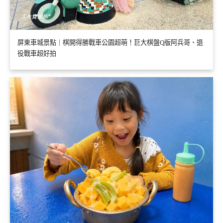
屏東車城景點｜棋開得勝戰車公園超萌！巨大棋盤Q版阿兵哥、退
役戰車超好拍