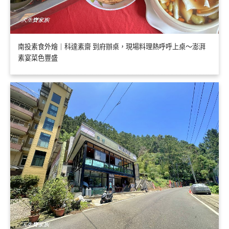
南投素食外燴｜科達素齋 到府辦桌，現場料理熱呼呼上桌～澎湃
素宴菜色豐盛