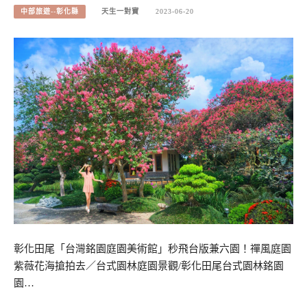
中部旅遊--彰化縣
天生一對寶
2023-06-20
彰化田尾「台灣銘園庭園美術館」秒飛台版兼六園！禪風庭園
紫薇花海搶拍去／台式園林庭園景觀/彰化田尾台式園林銘園
園…