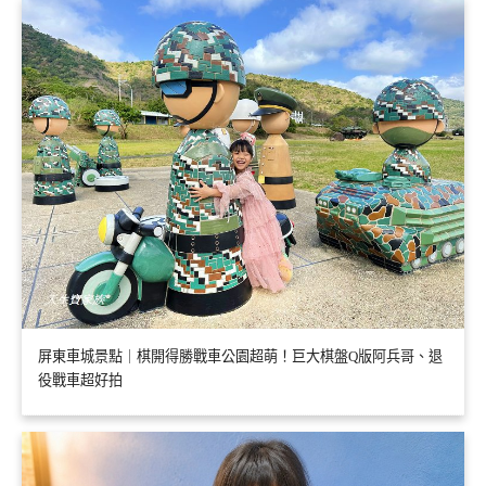
屏東車城景點｜棋開得勝戰車公園超萌！巨大棋盤Q版阿兵哥、退
役戰車超好拍