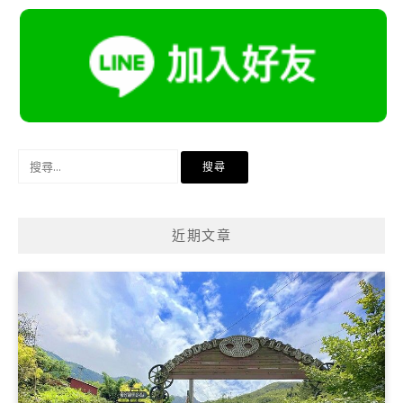
搜
尋
關
鍵
近期文章
字: