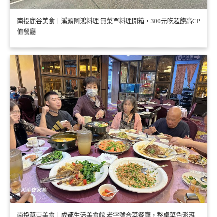
南投鹿谷美食｜溪頭阿鴻料理 無菜單料理開箱，300元吃超飽高CP
值餐廳
南投草屯美食｜成都生活美食館 老字號合菜餐廳，整桌菜色澎湃