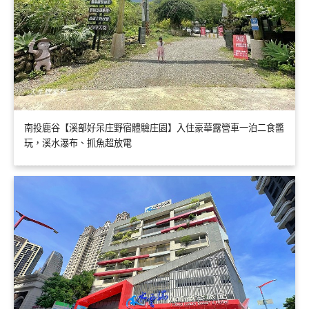
南投鹿谷【溪部好呆庄野宿體驗庄園】入住豪華露營車一泊二食醬
玩，溪水瀑布、抓魚超放電