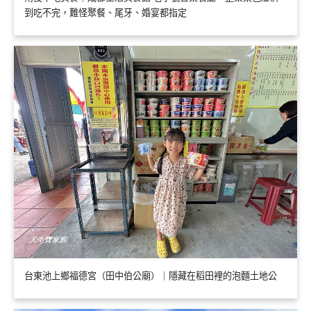
到吃不完，難怪聚餐、尾牙、婚宴都指定
台東池上鄉福德宮（田中伯公廟）｜隱藏在稻田裡的泡麵土地公