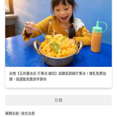
台南【玉井讚冰店-芒果冰 總店】超霸氣銅鍋芒果冰！煉乳免費加
爆，竟還能免費測字算命
分類
展開全部
|
收合全部