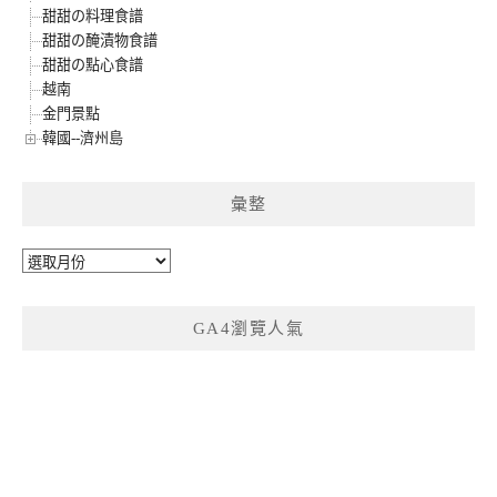
甜甜の料理食譜
甜甜の醃漬物食譜
甜甜の點心食譜
越南
金門景點
韓國--濟州島
彙整
彙
整
GA4瀏覽人氣