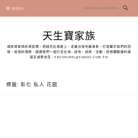
Skip
MENU
to
content
天生寶家族
戒除買東西的壞習慣，把錢花在旅遊上，走遍台灣吃遍美食，打造屬於我們的回
憶，是我的理想，請跟我們一起行走台灣~ 試吃、試用、活動、民宿體驗邀約請
留言或寄信至：
FBUON2881@YAHOO.COM.TW
標籤:
彰化 私人 花園