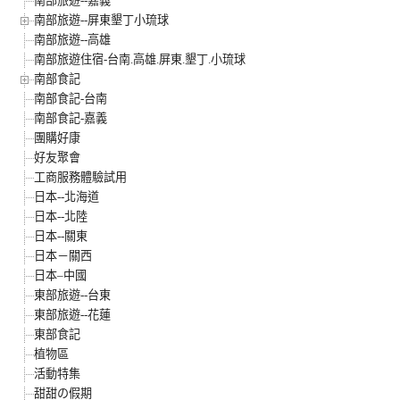
南部旅遊--嘉義
南部旅遊--屏東墾丁小琉球
南部旅遊--高雄
南部旅遊住宿-台南.高雄.屏東.墾丁.小琉球
南部食記
南部食記-台南
南部食記-嘉義
團購好康
好友聚會
工商服務體驗試用
日本--北海道
日本--北陸
日本--關東
日本－關西
日本–中國
東部旅遊--台東
東部旅遊--花蓮
東部食記
植物區
活動特集
甜甜の假期