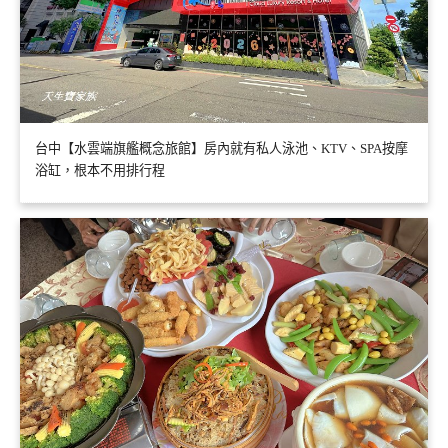
台中【水雲端旗艦概念旅館】房內就有私人泳池、KTV、SPA按摩
浴缸，根本不用排行程