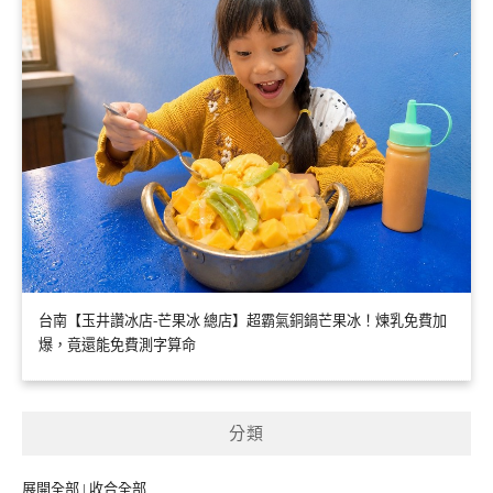
台南【玉井讚冰店-芒果冰 總店】超霸氣銅鍋芒果冰！煉乳免費加
爆，竟還能免費測字算命
分類
展開全部
|
收合全部