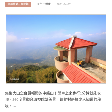
中部旅遊--南投縣
天生一對寶
2021-04-07
集集大山全台最輕鬆的中級山！開車上來步行1分鐘就能攻
頂，360度景觀台環視眺望美景，這絕對是鮮少人知道的秘
境，…