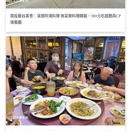
南投鹿谷美食｜溪頭阿鴻料理 無菜單料理開箱，300元吃超飽高CP
值餐廳