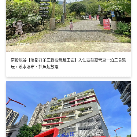
南投鹿谷【溪部好呆庄野宿體驗庄園】入住豪華露營車一泊二食醬
玩，溪水瀑布、抓魚超放電