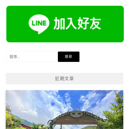
搜
尋
關
鍵
近期文章
字: