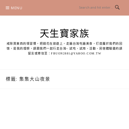
Skip
MENU
to
content
天生寶家族
戒除買東西的壞習慣，把錢花在旅遊上，走遍台灣吃遍美食，打造屬於我們的回
憶，是我的理想，請跟我們一起行走台灣~ 試吃、試用、活動、民宿體驗邀約請
留言或寄信至：
FBUON2881@YAHOO.COM.TW
標籤:
集集大山夜景