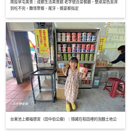
南投草屯美食｜成都生活美食館 老字號合菜餐廳，整桌菜色澎湃
到吃不完，難怪聚餐、尾牙、婚宴都指定
台東池上鄉福德宮（田中伯公廟）｜隱藏在稻田裡的泡麵土地公