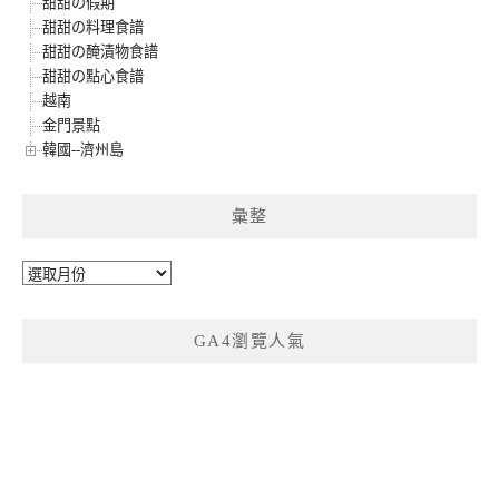
甜甜の假期
甜甜の料理食譜
甜甜の醃漬物食譜
甜甜の點心食譜
越南
金門景點
韓國--濟州島
彙整
彙
整
GA4瀏覽人氣