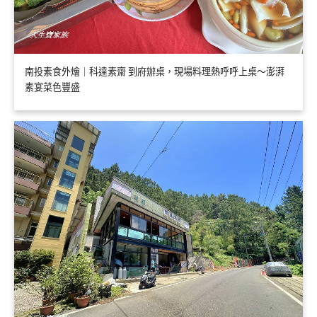
南投素食外燴｜科達素齋 到府辦桌，現場料理熱呼呼上桌～澎湃
素宴菜色豐盛