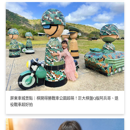
屏東車城景點｜棋開得勝戰車公園超萌！巨大棋盤Q版阿兵哥、退
役戰車超好拍