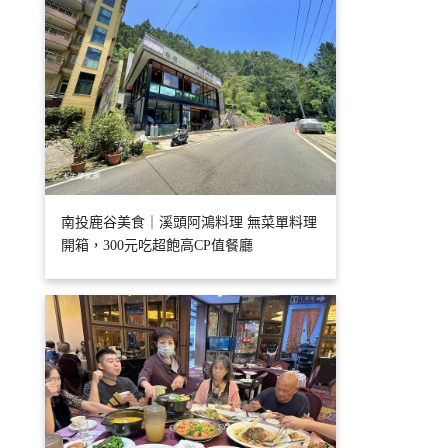
南投鹿谷美食｜溪頭阿鴻料理 無菜單料理
開箱，300元吃超飽高CP值餐廳