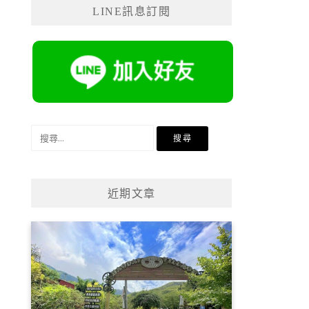
LINE訊息訂閱
搜
尋
關
鍵
近期文章
字: