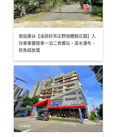
南投鹿谷【溪部好呆庄野宿體驗庄園】入
住豪華露營車一泊二食醬玩，溪水瀑布、
抓魚超放電