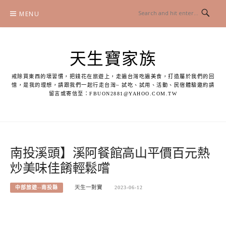
Skip
MENU
to
content
天生寶家族
戒除買東西的壞習慣，把錢花在旅遊上，走遍台灣吃遍美食，打造屬於我們的回
憶，是我的理想，請跟我們一起行走台灣~ 試吃、試用、活動、民宿體驗邀約請
留言或寄信至：
FBUON2881@YAHOO.COM.TW
南投溪頭】溪阿餐館高山平價百元熱
炒美味佳餚輕鬆嚐
中部旅遊--南投縣
天生一對寶
2023-06-12