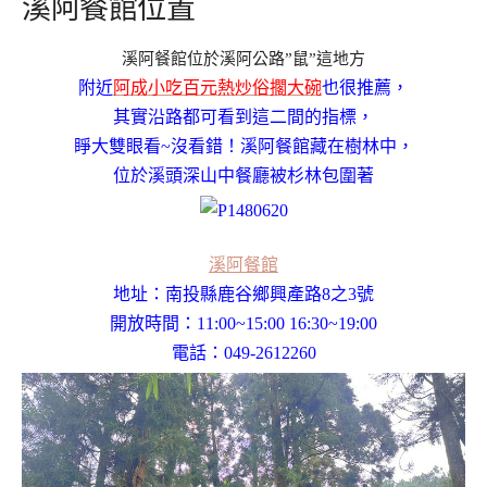
溪阿餐館位置
溪阿餐館位於溪阿公路”鼠”這地方
附近
阿成小吃百元熱炒俗擱大碗
也很推薦，
其實沿路都可看到這二間的指標，
睜大雙眼看~沒看錯！溪阿餐館藏在樹林中，
位於溪頭深山中餐廳被杉林包圍著
溪阿餐館
地址：南投縣鹿谷鄉興產路8之3號
開放時間：11:00~15:00 16:30~19:00
電話：049-2612260