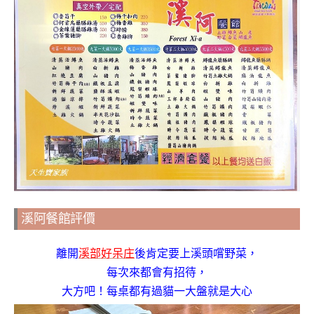
溪阿餐館評價
離開
溪部好呆庄
後肯定要上溪頭嚐野菜，
每次來都會有招待，
大方吧！每桌都有過貓一大盤就是大心