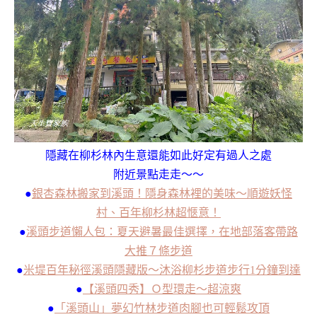
隱藏在柳杉林內生意還能如此好定有過人之處
附近景點走走～～
●
銀杏森林搬家到溪頭！隱身森林裡的美味～順遊妖怪
村、百年柳杉林超愜意！
●
溪頭步道懶人包：夏天避暑最佳選擇，在地部落客帶路
大推７條步道
●
米堤百年秘徑溪頭隱藏版～沐浴柳杉步道步行1分鐘到達
●
【溪頭四秀】Ｏ型環走～超涼爽
●
「溪頭山」夢幻竹林步道肉腳也可輕鬆攻頂