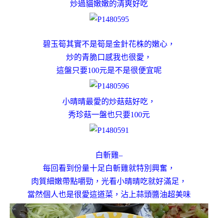
炒過貓嫩嫩的清爽好吃
碧玉筍其實不是筍是金針花株的嫩心，
炒的青脆口感我也很愛，
這盤只要100元是不是很便宜呢
小晴晴最愛的炒菇菇好吃，
秀珍菇一盤也只要100元
白斬雞–
每回看到份量十足白斬雞就特別興奮，
肉質細嫩帶點嚼勁，光看小晴晴吃就好滿足，
當然個人也是很愛這道菜，沾上蒜頭醬油超美味