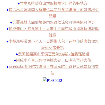
●
竹亭咖啡隱身山林間接觸大自然的好地方
●
快活林步道避開人群盡情享受芬多精洗禮，避暑勝地免
門票
●
忘憂森林人間仙境免門票氣候涼爽可避暑還可健身
●
樟空崙山、貓冬望山、大崙山三座中級山消暑玩法經典
路線
●
南投鹿谷溪頭小半天一日遊懶人包，在地部落客教你怎
麼玩私房景點
●
溪阿餐館高山平價百元熱炒美味佳餚輕鬆嚐
●
阿成小吃百元熱炒俗擱大碗，山產青菜超大盤
●
亘石庭庭園小吃超隱密，來溪頭吃土雞野菜就是特別美
味