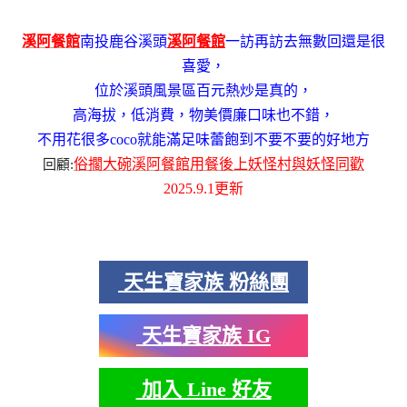
溪阿餐館
南投鹿谷溪頭
溪阿餐館
一訪再訪去無數回還是很
喜愛，
位於溪頭風景區百元熱炒是真的，
高海拔
，
低消費
，
物美價廉口味也不錯，
不用花很多coco就能滿足味蕾飽到不要不要的好地方
俗擱大碗溪阿餐館用餐後上妖怪村與妖怪同歡
回顧:
2025.9.1更新
天生寶家族 粉絲團
天生寶家族 IG
加入 Line 好友