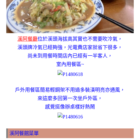
溪阿餐廳
位於溪頭海拔高其實也不需要吹冷氣，
溪頭牌冷氣已經夠強，光電費店家就省下很多，
尚未到用餐時間店內已經有一半客人，
室內用餐區~
戶外用餐區簡易輕鋼架不用過多裝潢
明亮亦通風
，
來這麼多回第一次坐戶外區，
感覺挺像辦桌樣好熱鬧
溪阿餐館菜單