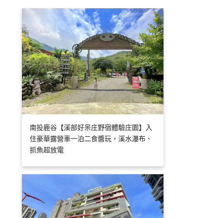
南投鹿谷【溪部好呆庄野宿體驗庄園】入
住豪華露營車一泊二食醬玩，溪水瀑布、
抓魚超放電