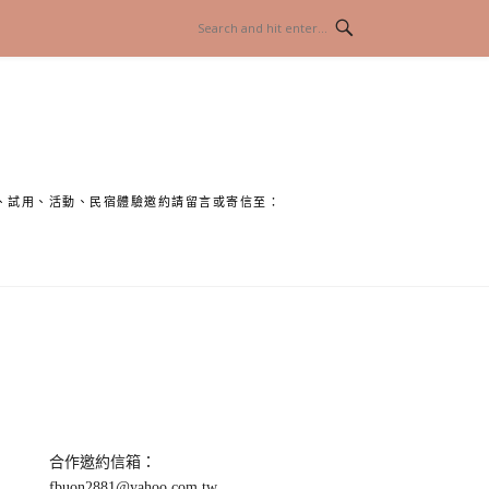
、試用、活動、民宿體驗邀約請留言或寄信至：
合作邀約信箱：
fbuon2881@yahoo.com.tw