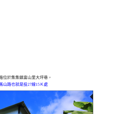
廠位於集集鎮富山里大坪巷，
舊山路也就是投27線15Ｋ處