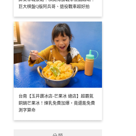
巨大棋盤Q版阿兵哥、退役戰車超好拍
台南【玉井讚冰店-芒果冰 總店】超霸氣
銅鍋芒果冰！煉乳免費加爆，竟還能免費
測字算命
分類