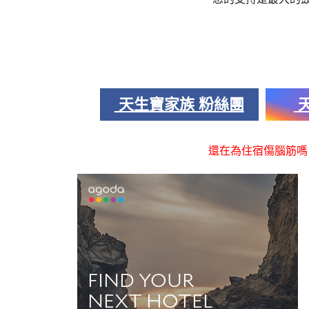
天生寶家族 粉絲團
天
還在為住宿傷腦筋嗎