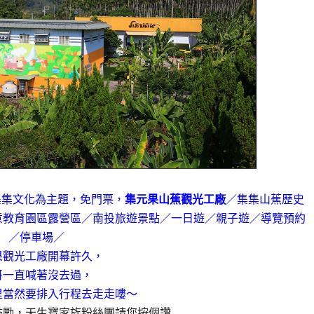
山蕉與集集文化為主題，免門票，
集元果山蕉觀光工廠
／
集集山蕉歷史
意教育園區露營區
／
南投旅遊景點／一日遊／親子遊／導覽預約
／
停車場
／
果觀光工廠開幕許久，
哥一直喊著沒去過，
里當然要排入行程去走走嘍
～
鼓勵，天生寶家族粉絲團請您按個讚