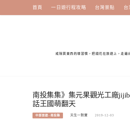
Skip
首頁
一日遊行程攻略
台灣景點
台
to
content
戒除買東西的壞習慣，把錢花在旅遊上，走遍
南投集集》集元果觀光工廠jiji
話王國萌翻天
天生一對寶
2019-12-03
中部旅遊--南投縣