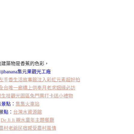
的建築物是香蕉的色彩，
ijibanana集元果觀光工廠
左手香生活故事館注入彩虹元素超好拍
全台唯一廊橋上供奉月老求姻緣必訪
然生技觀光園區免門票打卡送小禮物
集景點：
集集火車站
景點：
台灣水資源館
：
De Ji Ji 親水童年主題餐廳
農村老爺民宿感受農村風情