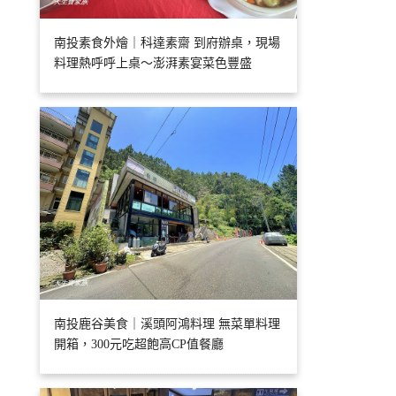
南投素食外燴｜科達素齋 到府辦桌，現場
料理熱呼呼上桌～澎湃素宴菜色豐盛
南投鹿谷美食｜溪頭阿鴻料理 無菜單料理
開箱，300元吃超飽高CP值餐廳