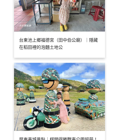
台東池上鄉福德宮（田中伯公廟）｜隱藏
在稻田裡的泡麵土地公
屏東車城景點｜棋開得勝戰車公園超萌！