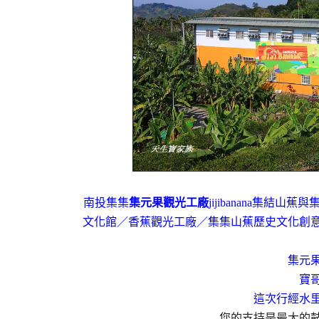
南投集集
集元果觀光工廠
jijibanana集結
文化館
／香蕉觀光工廠
／集集山蕉歷史文化創
集元
寶
這次行經水
您的支持是最大的