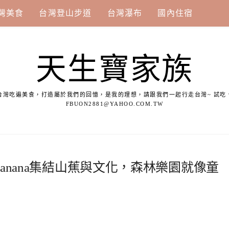
灣美食
台灣登山步道
台灣瀑布
國內住宿
天生寶家族
台灣吃遍美食，打造屬於我們的回憶，是我的理想，請跟我們一起行走台灣~ 試吃
FBUON2881@YAHOO.COM.TW
banana集結山蕉與文化，森林樂園就像童