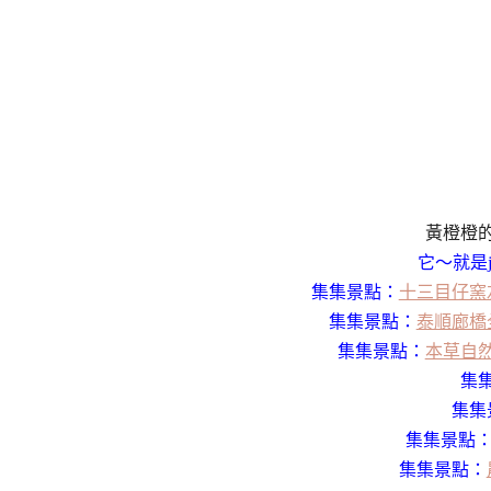
黃橙橙
它～就是j
集集景點：
十三目仔窯
集集景點：
泰順廊橋
集集景點：
本草自
集
集集
集集景點
集集景點：