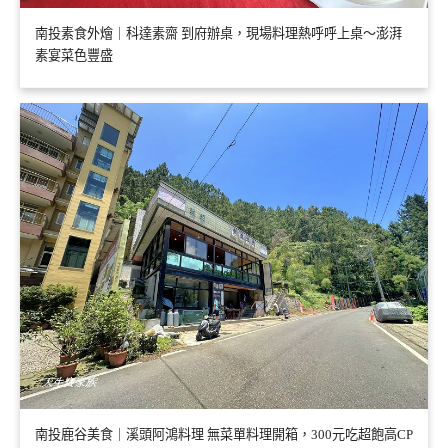
南投素食外燴｜科達素齋 到府辦桌，現場料理熱呼呼上桌～澎湃
素宴菜色豐盛
南投鹿谷美食｜溪頭阿鴻料理 無菜單料理開箱，300元吃超飽高CP