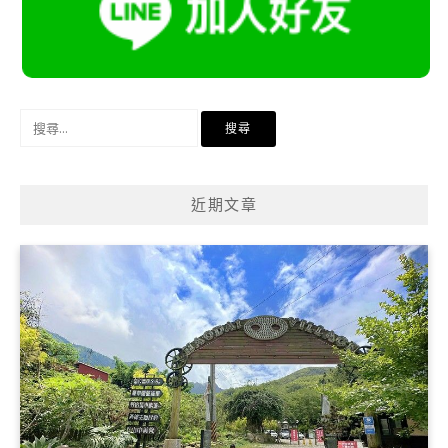
搜
尋
關
鍵
近期文章
字: