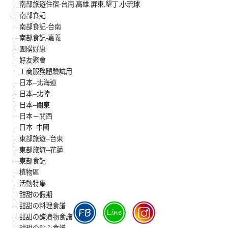
南部旅遊住宿-台南.高雄.屏東.墾丁.小琉球
南部食記
南部食記-台南
南部食記-嘉義
團購好康
好友聚會
工商服務體驗試用
日本--北海道
日本--北陸
日本--關東
日本－關西
日本–中國
東部旅遊--台東
東部旅遊--花蓮
東部食記
植物區
活動特集
甜甜の假期
甜甜の料理食譜
甜甜の醃漬物食譜