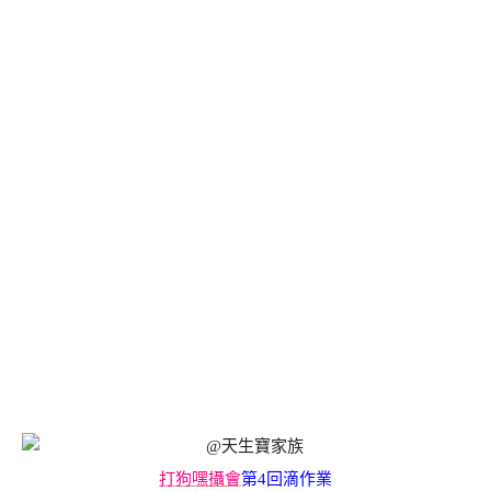
打狗嘿攝會
第4回滴作業