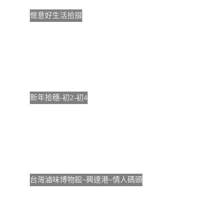
愜意好生活拾掇
新年拾穗-初2-初4
台灣滷味博物館~興達港~情人碼頭