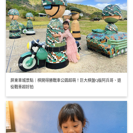
屏東車城景點｜棋開得勝戰車公園超萌！巨大棋盤Q版阿兵哥、退
役戰車超好拍