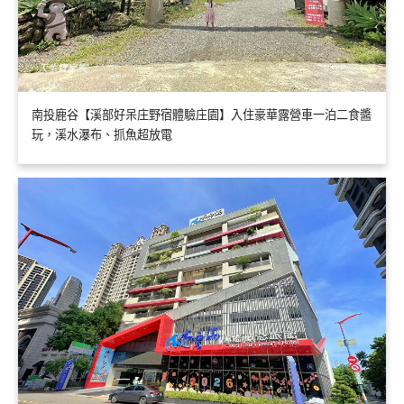
南投鹿谷【溪部好呆庄野宿體驗庄園】入住豪華露營車一泊二食醬
玩，溪水瀑布、抓魚超放電