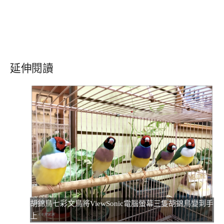
延伸閱讀
胡錦鳥七彩文鳥將ViewSonic電腦螢幕三隻胡錦鳥變到手
上