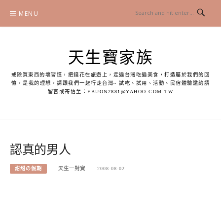
Skip
MENU
to
content
天生寶家族
戒除買東西的壞習慣，把錢花在旅遊上，走遍台灣吃遍美食，打造屬於我們的回
憶，是我的理想，請跟我們一起行走台灣~ 試吃、試用、活動、民宿體驗邀約請
留言或寄信至：
FBUON2881@YAHOO.COM.TW
認真的男人
甜甜の假期
天生一對寶
2008-08-02