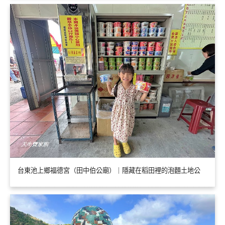
台東池上鄉福德宮（田中伯公廟）｜隱藏在稻田裡的泡麵土地公