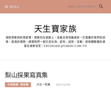
Skip
MENU
to
content
天生寶家族
戒除買東西的壞習慣，把錢花在旅遊上，走遍台灣吃遍美食，打造屬於我們的回
憶，是我的理想，請跟我們一起行走台灣~ 試吃、試用、活動、民宿體驗邀約請
留言或寄信至：
FBUON2881@YAHOO.COM.TW
梨山採果寫真集
中部旅遊--南投縣
天生一對寶
2011-12-06