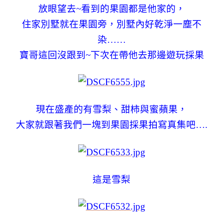
放眼望去~看到的果園都是他家的，
住家別墅就在果園旁，別墅內好乾淨一塵不
染……
寶哥這回沒跟到~下次在帶他去那邊遊玩採果
現在盛產的有雪梨、甜柿與蜜蘋果，
大家就跟著我們一塊到果園採果拍寫真集吧….
這是雪梨