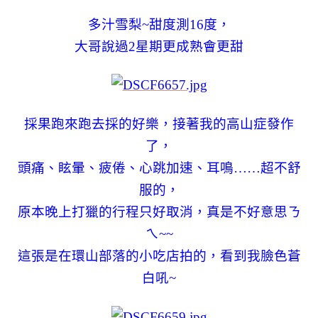
多汁雪梨~甜度測16度，
大哥說過2星期更成熟會更甜
採果跑來跑去採的好樂，接著我的高山症發作
了，
頭痛、眩暈、疲倦、心跳加速、耳鳴……超不舒
服的，
原本晚上打獵的行程只好取消，真是不好意思ㄋ
ㄟ~~
這張是在環山部落的小吃店拍的，看到我臉色蒼
白吼~