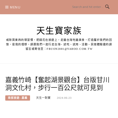
Skip
MENU
to
content
天生寶家族
戒除買東西的壞習慣，把錢花在旅遊上，走遍台灣吃遍美食，打造屬於我們的回
憶，是我的理想，請跟我們一起行走台灣~ 試吃、試用、活動、民宿體驗邀約請
留言或寄信至：
FBUON2881@YAHOO.COM.TW
嘉義竹崎【奮起湖景觀台】台版甘川
洞文化村，步行一百公尺就可見到
南部旅遊--嘉義
天生一對寶
2024-06-23