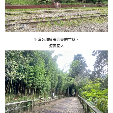
步道旁種植著高聳的竹林，
涼爽宜人