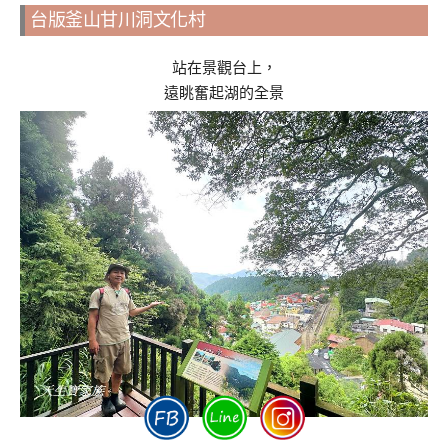
台版釜山甘川洞文化村
站在景觀台上，
遠眺奮起湖的全景