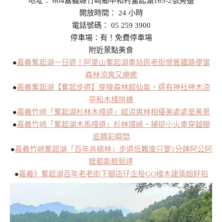
地址： 604嘉義縣竹崎鄉中和村奮起湖165-2號旁邊
開放時間： 24 小時
電話號碼： 05 259 3900
停車場：有！免費停車場
附近景點美食
●
嘉義奮起湖一日遊！阿里山奮起湖車站逛老街懷舊鐵路便當
森林涼爽又療癒
●
嘉義奮起湖【奮起步道】穿梭森林超仙氣，還有神社神木涼
亭和木棧拱橋
●
嘉義竹崎「奮起湖杉林木棧道」超涼爽林相優美處處是美景
●
嘉義竹崎「奮起湖木馬棧道」杉林環繞，捕捉小火車穿越腳
底精彩瞬間
●
嘉義竹崎奮起湖「百年肖楠林」步道低難度只要5分鐘阿公阿
嬤都能輕鬆達
●
嘉義》奮起湖百年老老街下腳店仔企投GO檜木建築超好拍