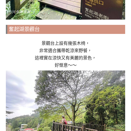
奮起湖景觀台
景觀台上設有幾張木椅，
非常適合攜帶乾涼來野餐，
這裡實在涼快又有美麗的景色，
好愜意～～