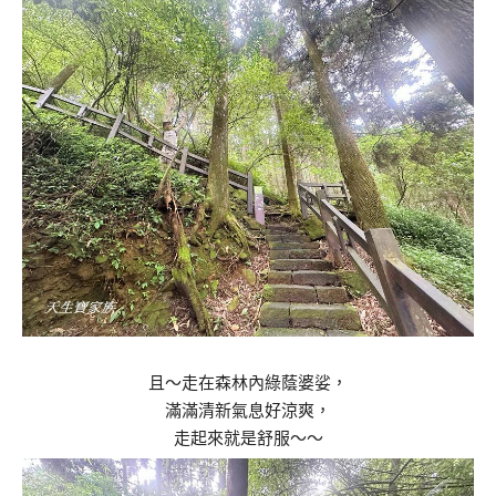
且～走在森林內綠蔭婆娑，
滿滿清新氣息好涼爽，
走起來就是舒服～～