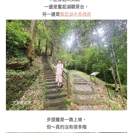
一邊是奮起湖觀景台，
另一邊是
奮起湖木馬棧道
步道雖是一路上坡，
但～真的沒有很多階