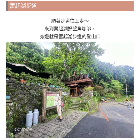
奮起湖步道
順著步道往上走～
來到奮起湖好望角咖啡，
旁邊就是奮起湖步道的登山口