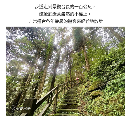
步道走到景觀台長約一百公尺，
蜿蜒於綠意盎然的小徑上，
非常適合各年齡層的遊客來輕鬆地散步