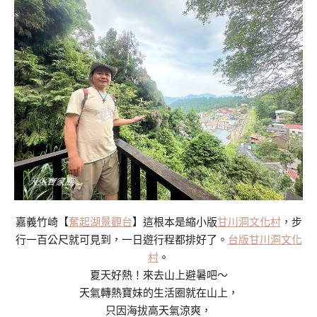
嘉義竹崎【
奮起湖景觀台
】這根本是縮小版
甘川洞文化村
，步
行一百公尺就可見到，一日遊行程都排好了。
台版甘川洞文化
村
。
夏天好熱！來去山上避暑吧～
天氣轉熱寶妹的生活圈就在山上，
只因海拔高天氣涼爽，