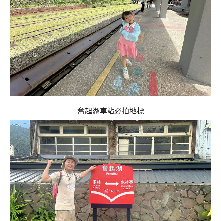
奮起湖車站必拍地標