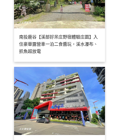
南投鹿谷【溪部好呆庄野宿體驗庄園】入
住豪華露營車一泊二食醬玩，溪水瀑布、
抓魚超放電