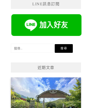
LINE訊息訂閱
搜
尋
關
鍵
近期文章
字: