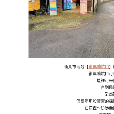
新北市瑞芳【
復興礦坑口
】
復興礦坑口可
這裡可是
直到民
雖然
但當年那股濃濃的採
在這裡～彷彿能