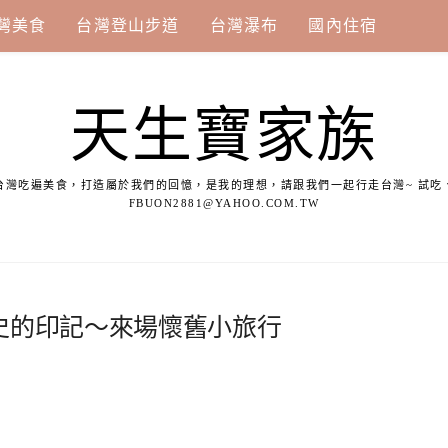
灣美食
台灣登山步道
台灣瀑布
國內住宿
天生寶家族
台灣吃遍美食，打造屬於我們的回憶，是我的理想，請跟我們一起行走台灣~ 試吃
FBUON2881@YAHOO.COM.TW
史的印記～來場懷舊小旅行