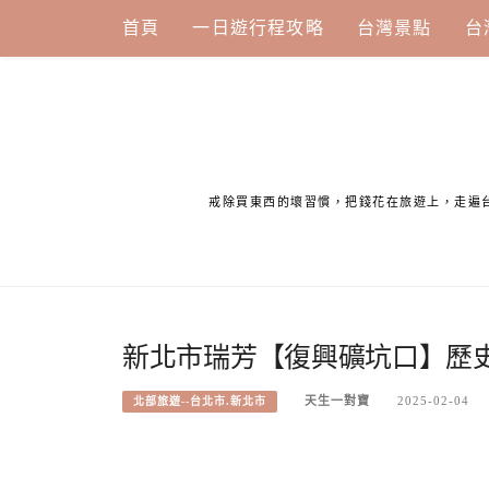
Skip
首頁
一日遊行程攻略
台灣景點
台
to
content
戒除買東西的壞習慣，把錢花在旅遊上，走遍
新北市瑞芳【復興礦坑口】歷
天生一對寶
2025-02-04
北部旅遊--台北市.新北市