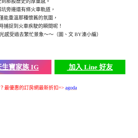
受到那股歷史的厚重感。
礦坑旁邊還有條火車軌道，
僅能重溫那種懷舊的氛圍，
時捕捉到火車疾駛的瞬間呢！
光感受過去繁忙景象～～（圖、文 BY溱小編）
生寶家族 IG
加入 Line 好友
？最優惠的訂房網最新折扣=>
agoda