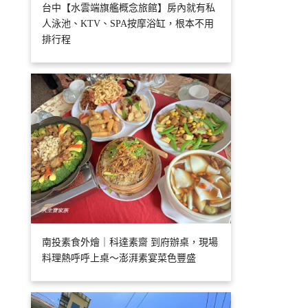
台中【水雲端旗艦概念旅館】房內就有私
人泳池、KTV、SPA按摩浴缸，根本不用
排行程
南投素食外燴｜科達素齋 到府辦桌，現場
料理熱呼呼上桌～澎湃素宴菜色豐盛