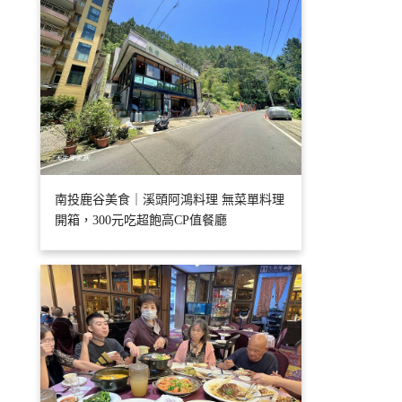
南投鹿谷美食｜溪頭阿鴻料理 無菜單料理
開箱，300元吃超飽高CP值餐廳