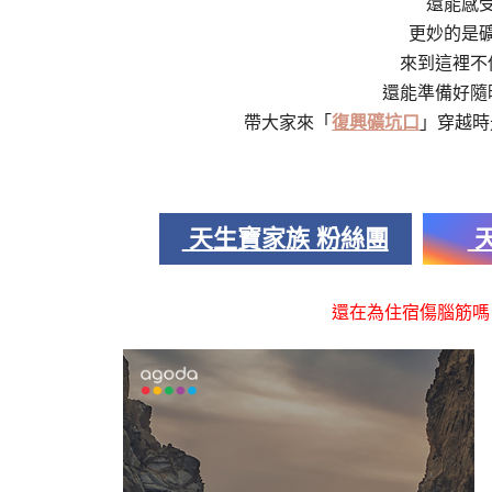
還能感
更妙的是
來到這裡不
還能準備好隨
帶大家來「
復興礦坑口
」穿越時
天生寶家族 粉絲團
天
還在為住宿傷腦筋嗎