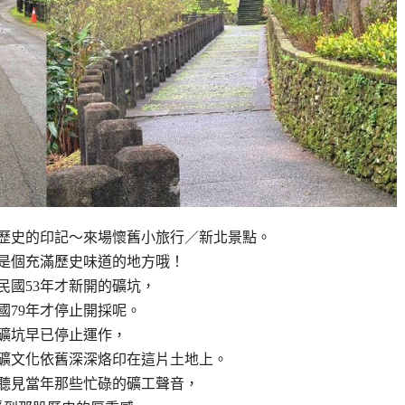
歷史的印記～來場懷舊小旅行／新北景點。
是個充滿歷史味道的地方哦！
民國53年才新開的礦坑，
國79年才停止開採呢。
礦坑早已停止運作，
礦文化依舊深深烙印在這片土地上。
聽見當年那些忙碌的礦工聲音，