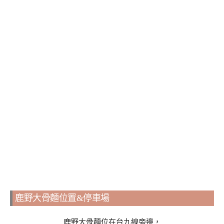
鹿野大骨麵位置&停車場
鹿野大骨麵位在台九線旁邊，