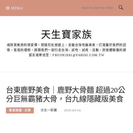
Skip
MENU
to
content
天生寶家族
戒除買東西的壞習慣，把錢花在旅遊上，走遍台灣吃遍美食，打造屬於我們的回
憶，是我的理想，請跟我們一起行走台灣~ 試吃、試用、活動、民宿體驗邀約請
留言或寄信至：
FBUON2881@YAHOO.COM.TW
台東鹿野美食｜鹿野大骨麵 超過20公
分巨無霸豬大骨，台九線隱藏版美食
東部旅遊--台東
天生一對寶
2026-03-14