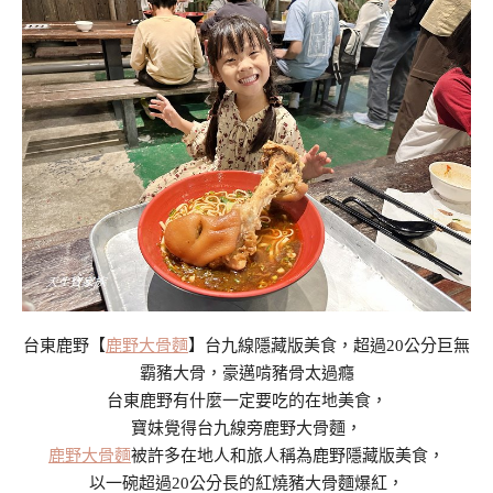
台東鹿野【
鹿野大骨麵
】台九線隱藏版美食，超過20公分巨無
霸豬大骨，豪邁啃豬骨太過癮
台東鹿野有什麼一定要吃的在地美食，
寶妹覺得台九線旁鹿野大骨麵，
鹿野大骨麵
被許多在地人和旅人稱為鹿野隱藏版美食，
以一碗超過20公分長的紅燒豬大骨麵爆紅，