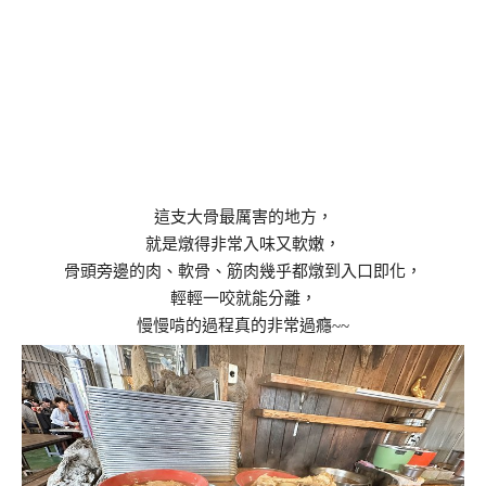
這支大骨最厲害的地方，
就是燉得非常入味又軟嫩，
骨頭旁邊的肉、軟骨、筋肉幾乎都燉到入口即化，
輕輕一咬就能分離，
慢慢啃的過程真的非常過癮~~