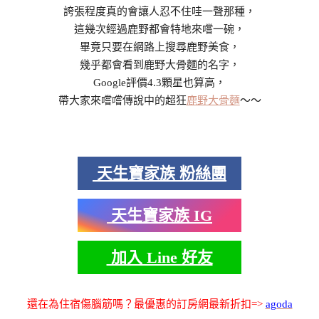
誇張程度真的會讓人忍不住哇一聲那種，
這幾次經過鹿野都會特地來嚐一碗，
畢竟只要在網路上搜尋鹿野美食，
幾乎都會看到鹿野大骨麵的名字，
Google評價4.3顆星也算高，
帶大家來嚐嚐傳說中的超狂
鹿野大骨麵
～～
天生寶家族 粉絲團
天生寶家族 IG
加入 Line 好友
還在為住宿傷腦筋嗎？最優惠的訂房網最新折扣=>
agoda