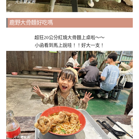
鹿野大骨麵好吃嗎
超狂20公分紅燒大骨麵上桌啦～～
小函看到馬上說哇！！好大一支！