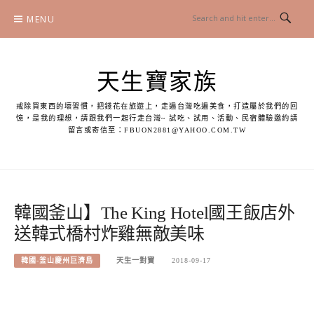
Skip
MENU
to
content
天生寶家族
戒除買東西的壞習慣，把錢花在旅遊上，走遍台灣吃遍美食，打造屬於我們的回
憶，是我的理想，請跟我們一起行走台灣~ 試吃、試用、活動、民宿體驗邀約請
留言或寄信至：
FBUON2881@YAHOO.COM.TW
韓國釜山】The King Hotel國王飯店外
送韓式橋村炸雞無敵美味
韓國-釜山慶州巨濟島
天生一對寶
2018-09-17