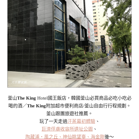
釜山
The King
Hotel國王飯店，韓國釜山必買商品必吃小吃必
喝的酒／
The King
附加超市便利商店/釜山自由行行程規劃。
釜山跟團旅遊社推薦。
玩了一天走過
汗蒸幕初體驗
、
巨濟俘虜收容所遺址公園
、
陶藏浦‧風之丘、神仙眺望臺、海金剛
後～