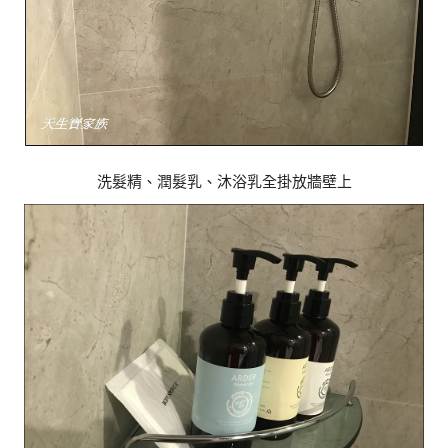
洗髮精、潤髮乳、沐浴乳全掛放牆壁上