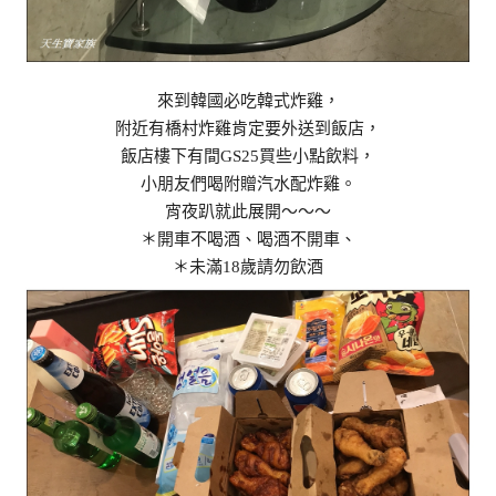
來到韓國必吃韓式炸雞，
附近有橋村炸雞肯定要外送到飯店，
飯店樓下有間GS25買些小點飲料，
小朋友們喝附贈汽水配炸雞。
宵夜趴就此展開～～～
＊開車不喝酒、喝酒不開車、
＊未滿18歲請勿飲酒