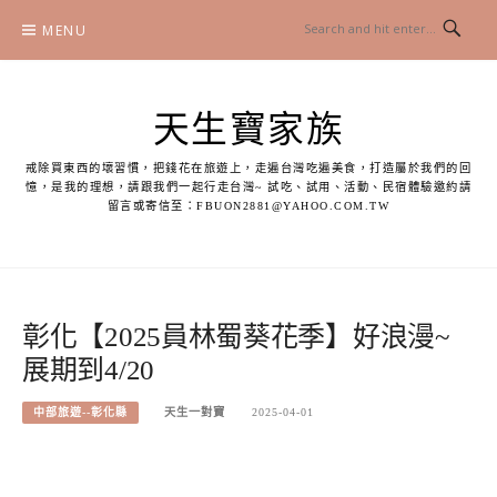
Skip
MENU
to
content
天生寶家族
戒除買東西的壞習慣，把錢花在旅遊上，走遍台灣吃遍美食，打造屬於我們的回
憶，是我的理想，請跟我們一起行走台灣~ 試吃、試用、活動、民宿體驗邀約請
留言或寄信至：
FBUON2881@YAHOO.COM.TW
彰化【2025員林蜀葵花季】好浪漫~
展期到4/20
中部旅遊--彰化縣
天生一對寶
2025-04-01