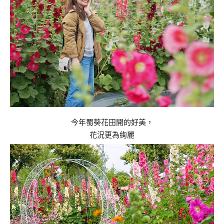
今年蜀葵花田開的好美，
花況更為絢麗