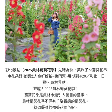
彰化景點【
2025員林蜀葵花季
】先睹為快，美炸了～蜀葵花串
串花朵好浪漫比人高好好拍~免門票~展期到4/20／彰化一日
遊、員林景點。
來喔！2025員林蜀葵花季！
蜀葵花季是員林市最引人矚目的盛事，
員林蜀葵花季不僅有千姿百態的蜀葵花，
就似優雅的蜀葵花調色盤，