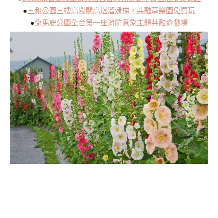
●
三和公園三樓高闖關高塔溜滑梯，共融童樂園免費玩
●
兔馬鹿公園全台第一座消防意象主題共融遊戲場