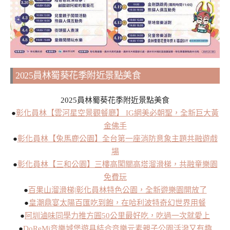
2025員林蜀葵花季附近景點美食
2025員林蜀葵花季附近景點美食
●
彰化員林【雲河星空景觀餐廳】 IG網美必朝聖，全新巨大黃
金佛手
●
彰化員林【兔馬鹿公園】全台第一座消防意象主題共融遊戲
場
●
彰化員林【三和公園】三樓高闖關高塔溜滑梯，共融童樂園
免費玩
●
百果山溜滑梯|彰化員林特色公園，全新遊樂園開放了
●
皇潮鼎宴太陽百匯吃到飽，在哈利波特奇幻世界用餐
●
阿圳滷味同學力推方圓50公里最好吃，吃過一次就愛上
●
DoReMi音樂城堡遊具結合音樂元素親子公園活潑又有趣