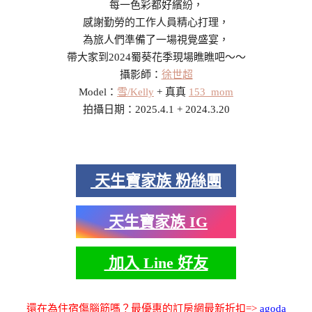
每一色彩都好繽紛，
感謝勤勞的工作人員精心打理，
為旅人們準備了一場視覺盛宴，
帶大家到2024蜀葵花季現場瞧瞧吧～～
攝影師：
徐世超
Model：
雪/Kelly
+ 真真
153_mom
拍攝日期：2025.4.1 + 2024.3.20
天生寶家族 粉絲團
天生寶家族 IG
加入 Line 好友
還在為住宿傷腦筋嗎？最優惠的訂房網最新折扣=>
agoda