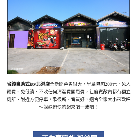
省錢自助式ktv北港店
全新開幕省很大，早鳥包廂200元，免人
頭費、免低消、不收任何清潔費開瓶費，包廂寬敞內都有獨立
廁所、附近方便停車，歌很新、音質好，適合全家大小來歡唱
～姐妹們快約起來唱一波吧！