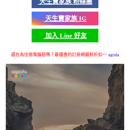
天生寶家族 粉絲團
天生寶家族 IG
加入 Line 好友
還在為住宿傷腦筋嗎？最優惠的訂房網最新折扣=>
agoda