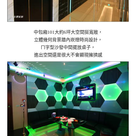
中包廂101大約6坪大空間挺寬敞，
立體幾何背景牆內崁燈時尚設計，
ㄇ字型沙發中間擺放桌子，
進出空間還是很大不會顯現擁擠感