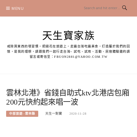
Skip
MENU
to
content
天生寶家族
戒除買東西的壞習慣，把錢花在旅遊上，走遍台灣吃遍美食，打造屬於我們的回
憶，是我的理想，請跟我們一起行走台灣~ 試吃、試用、活動、民宿體驗邀約請
留言或寄信至：
FBUON2881@YAHOO.COM.TW
雲林北港》省錢自助式ktv北港店包廂
200元快約起來唱一波
中部旅遊--雲林縣
天生一對寶
2020-11-28