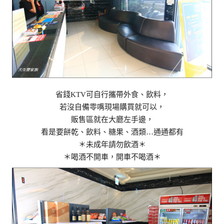
省錢KTV可自行攜帶外食、飲料，
若沒自備零嘴現場購買就可以，
販售區就在大廳左手邊，
看是要餅乾、飲料、糖果、酒類…通通都有
＊未成年請勿飲酒＊
＊喝酒不開車，開車不喝酒＊