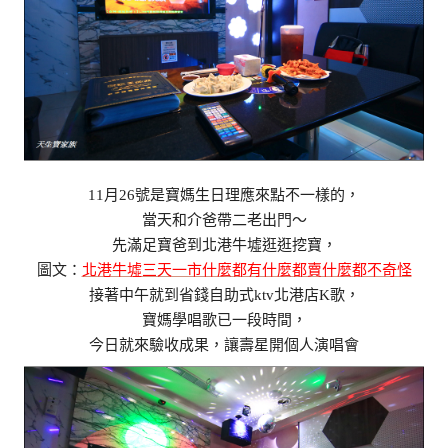
11月26號是寶媽生日理應來點不一樣的，
當天和介爸帶二老出門～
先滿足寶爸到北港牛墟逛逛挖寶，
圖文：
北港牛墟三天一市什麼都有什麼都賣什麼都不奇怪
接著中午就到省錢自助式ktv北港店K歌，
寶媽學唱歌已一段時間，
今日就來驗收成果，讓壽星開個人演唱會