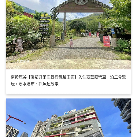
南投鹿谷【溪部好呆庄野宿體驗庄園】入住豪華露營車一泊二食醬
玩，溪水瀑布、抓魚超放電