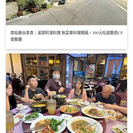
南投鹿谷美食｜溪頭阿鴻料理 無菜單料理開箱，300元吃超飽高CP
值餐廳