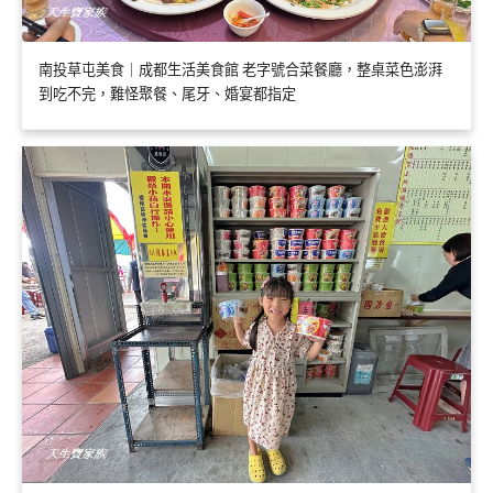
南投草屯美食｜成都生活美食館 老字號合菜餐廳，整桌菜色澎湃
到吃不完，難怪聚餐、尾牙、婚宴都指定