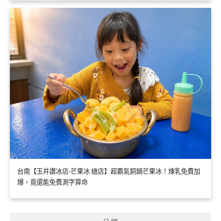
台南【玉井讚冰店-芒果冰 總店】超霸氣銅鍋芒果冰！煉乳免費加
爆，竟還能免費測字算命