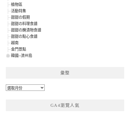
植物區
活動特集
甜甜の假期
甜甜の料理食譜
甜甜の醃漬物食譜
甜甜の點心食譜
越南
金門景點
韓國--濟州島
彙整
彙
整
GA4瀏覽人氣