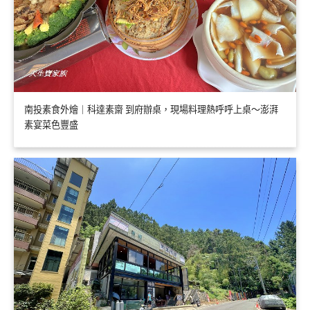
南投素食外燴｜科達素齋 到府辦桌，現場料理熱呼呼上桌～澎湃
素宴菜色豐盛