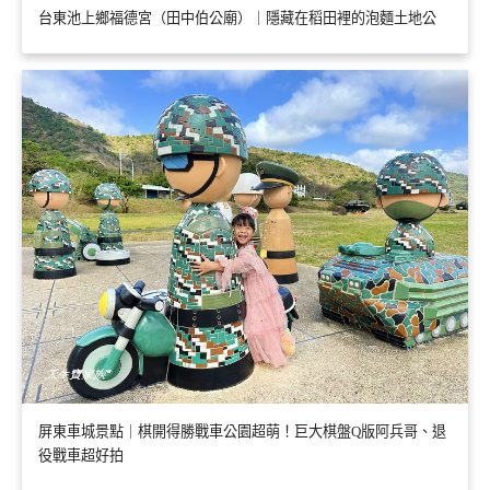
台東池上鄉福德宮（田中伯公廟）｜隱藏在稻田裡的泡麵土地公
屏東車城景點｜棋開得勝戰車公園超萌！巨大棋盤Q版阿兵哥、退
役戰車超好拍