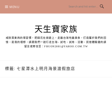
Skip
MENU
to
content
天生寶家族
戒除買東西的壞習慣，把錢花在旅遊上，走遍台灣吃遍美食，打造屬於我們的回
憶，是我的理想，請跟我們一起行走台灣~ 試吃、試用、活動、民宿體驗邀約請
留言或寄信至：
FBUON2881@YAHOO.COM.TW
標籤:
七星潭水上明月海景渡假旅店