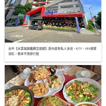
台中【水雲端旗艦概念旅館】房內就有私人泳池、KTV、SPA按摩
浴缸，根本不用排行程