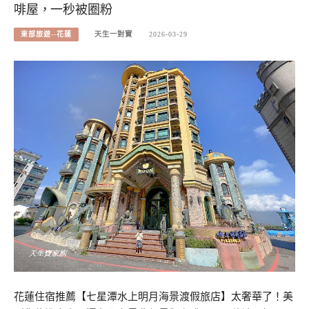
啡屋，一秒被圈粉
東部旅遊--花蓮
天生一對寶
2026-03-29
花蓮住宿推薦【七星潭水上明月海景渡假旅店】太奢華了！美