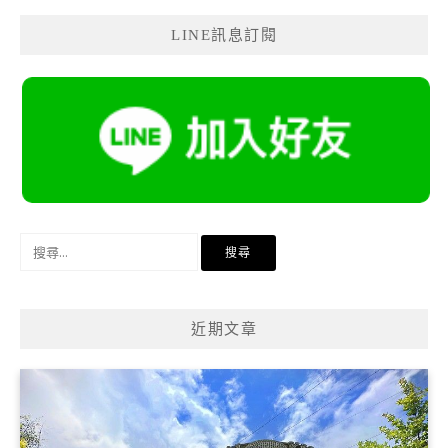
LINE訊息訂閱
搜
尋
關
鍵
近期文章
字: