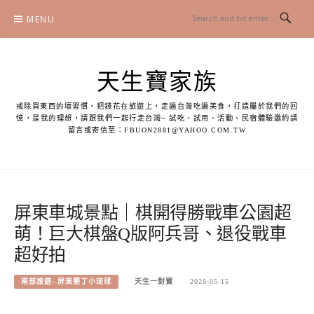
Skip
MENU
to
content
天生寶家族
戒除買東西的壞習慣，把錢花在旅遊上，走遍台灣吃遍美食，打造屬於我們的回
憶，是我的理想，請跟我們一起行走台灣~ 試吃、試用、活動、民宿體驗邀約請
留言或寄信至：
FBUON2881@YAHOO.COM.TW
屏東車城景點｜棋開得勝戰車公園超
萌！巨大棋盤Q版阿兵哥、退役戰車
超好拍
南部旅遊--屏東墾丁小琉球
天生一對寶
2026-05-15