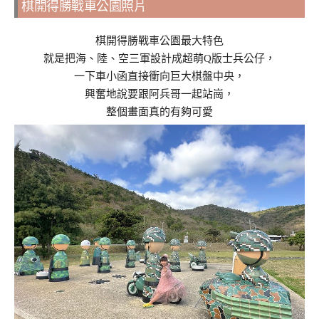
棋開得勝戰車公園照片
棋開得勝戰車公園最大特色
就是把海、陸、空三軍設計成超萌Q版士兵公仔，
一下車小函直接衝向巨大棋盤中央，
興奮地說要跟阿兵哥一起站崗，
整個畫面真的有夠可愛