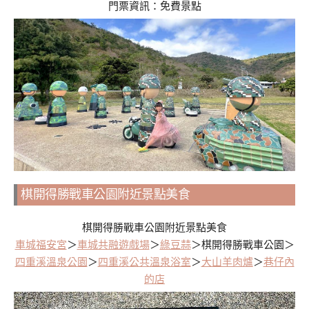
門票資訊：免費景點
棋開得勝戰車公園附近景點美食
棋開得勝戰車公園附近景點美食
車城福安宮
＞
車城共融遊戲場
＞
綠豆蒜
＞棋開得勝戰車公園＞
四重溪溫泉公園
＞
四重溪公共溫泉浴室
＞
大山羊肉爐
＞
巷仔內
的店