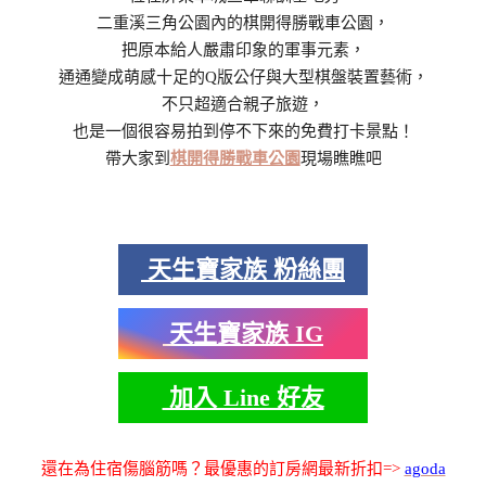
二重溪三角公園內的棋開得勝戰車公園，
把原本給人嚴肅印象的軍事元素，
通通變成萌感十足的Q版公仔與大型棋盤裝置藝術，
不只超適合親子旅遊，
也是一個很容易拍到停不下來的免費打卡景點！
帶大家到
棋開得勝戰車公園
現場瞧瞧吧
天生寶家族 粉絲團
天生寶家族 IG
加入 Line 好友
還在為住宿傷腦筋嗎？最優惠的訂房網最新折扣=>
agoda