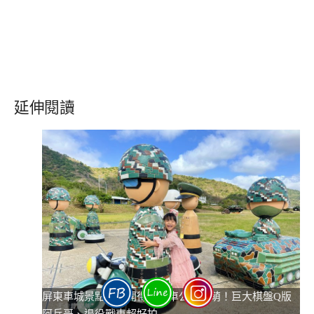
延伸閱讀
屏東車城景點｜棋開得勝戰車公園超萌！巨大棋盤Q版
阿兵哥、退役戰車超好拍