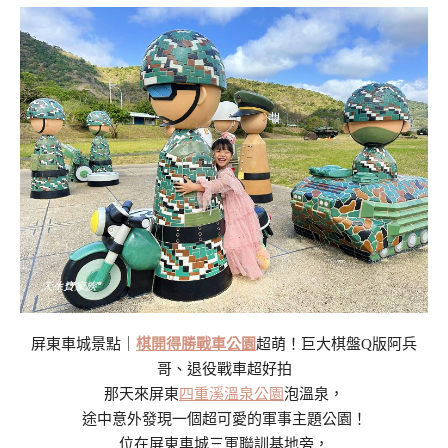
屏東車城景點｜
棋開得勝戰車公園
超萌！巨大棋盤Q版阿兵
哥、退役戰車超好拍
那天來屏東
四重溪溫泉公園
泡溫泉，
途中意外發現一個超可愛的軍事主題公園！
位在屏東車城三軍聯訓基地旁，