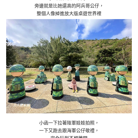
旁邊就是比她還高的阿兵哥公仔，
整個人像掉進放大版桌遊世界裡
小函一下拉著陸軍娃娃拍照，
一下又跑去跟海軍公仔敬禮，