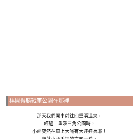
棋開得勝戰車公園在那裡
那天我們開車前往四重溪溫泉，
經過二重溪三角公園時，
小函突然在車上大喊有大娃娃兵耶！
順著小函手指的方向一看，