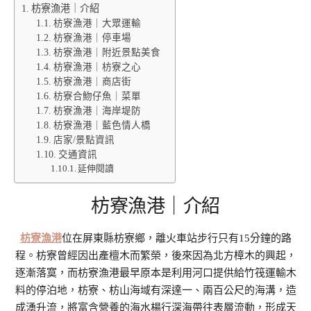
枋寮漁港｜介紹
枋寮漁港｜大眾運輸
枋寮漁港｜停車場
枋寮漁港｜附近景點美食
枋寮漁港｜枋寮之心
枋寮漁港｜商店街
枋寮合魩仔魚｜菜單
枋寮漁港｜海岸堤防
枋寮漁港｜藍色情人橋
店家/景點資訊
交通資訊
延伸閱讀
枋寮漁港｜介紹
枋寮漁港
位在屏東縣枋寮鄉，離火車站步行只有15分鐘的路
程。枋寮曾經因出產檀木而繁榮，後來因為北方樟木的興起，
逐漸落寞，而枋寮漁港最早原本是利用河口提供給竹筏運輸木
料的停泊地，枋寮、枋山海域有深達一、兩百公尺的海溝，造
成湧升流，將富含營養的海水楊行深海帶往表層流動，形成天