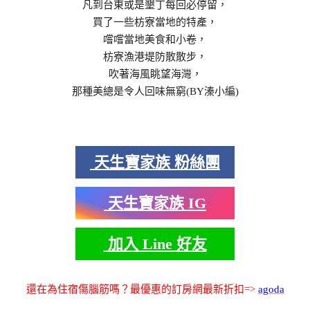
凡到台東或是墾丁每回必停留，
買了一些枋寮當地的特產，
嚐嚐當地美食和小卷，
枋寮漁港堤防散散步，
吹著海風眺望海灣，
那種美總是令人回味無窮(BY溱小編)
天生寶家族 粉絲團
天生寶家族 IG
加入 Line 好友
還在為住宿傷腦筋嗎？最優惠的訂房網最新折扣=>
agoda