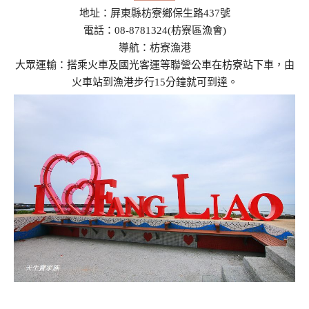
地址：屏東縣枋寮鄉保生路437號
電話：08-8781324(枋寮區漁會)
導航：枋寮漁港
大眾運輸：搭乘火車及國光客運等聯營公車在枋寮站下車，由
火車站到漁港步行15分鐘就可到達。