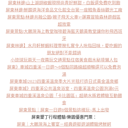
屏東林邊|山上湖胡椒蝦現撈尚青好鮮甜，白飯還免費吃到飽
屏東林邊|鮮饌道海洋食品文化館全台第一座鱈魚香絲觀光工廠
屏東景點|林邊共融公園(親子飛天火車)+蓮霧冒險森林遊戲區
超放電
屏東景點|大鵬灣海上教堂咖啡碧海藍天鵝黃教堂讓你秒飛西班
牙
屏東林邊】水月軒鮮蝦料理豐腴扎實令人吮指回味，愛吃蝦的
朋友絕對不能錯過
小琉球玩兩天一夜醬玩交通景點住宿美食戲水秘境懶人包
屏東》車城四重溪一日遊～8個點同路線超順暢還可以免費泡
湯
屏東車城|2023四重溪溫泉季大片光毯打造日式黃金溫泉鄉
屏東車城》四重溪公共溫泉浴室、四重溪溫泉公園泡湯0元
屏東車城四重溪溫泉公園「卡比園區」超萌水豚君體驗互動餵
食
屏東景點｜屏東一日遊8個景點這樣玩~馬上出發
屏東墾丁行程體驗/樂園優惠門票：
屏東｜大鵬灣海上饗宴－經典遊艇遊湖體驗烤鮮蚵