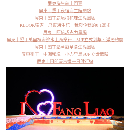
屏東海生館｜門票
屏東｜墾丁夜宿海生館體驗
屏東｜墾丁鹿境梅花鹿生態園區
KLOOK獨家｜屏東海生館｜我與企鵝的0.1毫米
屏東｜阿信巧克力農場
屏東｜墾丁萬里桐海邊水上育樂行｜SUP立式划槳．浮潛體驗
屏東｜墾丁墾草趣草食生態園區
屏東墾丁｜中洲秘境．小峇里島SUP 立槳體驗
屏東｜阿朗壹古道一日健行遊