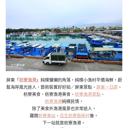
屏東「
枋寮漁港
」純樸慵懶的角落，純樸小漁村平價海鮮，蔚
藍海岸風光迷人，藝術裝置好好拍／屏東景點、
屏東一日遊
、
枋寮美食、枋寮漁港美食、
枋寮漁港景點
、
枋寮漁港
純樸民情，
除了美食外漁港風景也非常迷人，
離開
枋寮車站
、
百生枋寮藝術村
後，
下一站就是枋寮漁港，