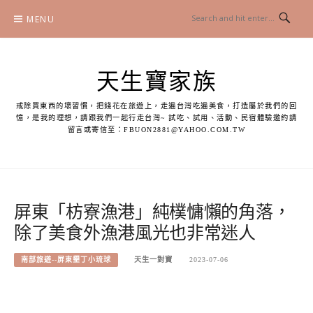
Skip
MENU
to
content
天生寶家族
戒除買東西的壞習慣，把錢花在旅遊上，走遍台灣吃遍美食，打造屬於我們的回
憶，是我的理想，請跟我們一起行走台灣~ 試吃、試用、活動、民宿體驗邀約請
留言或寄信至：
FBUON2881@YAHOO.COM.TW
屏東「枋寮漁港」純樸慵懶的角落，
除了美食外漁港風光也非常迷人
南部旅遊--屏東墾丁小琉球
天生一對寶
2023-07-06