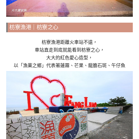
枋寮漁港｜枋寮之心
枋寮漁港距離火車站不遠，
車站直走到底就能看到枋寮之心，
大大的紅色愛心造型，
以「漁菓之鄉」代表著蓮霧、芒果、龍膽石斑、午仔魚