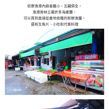
枋寮漁港內麻雀雖小，五臟俱全，
漁港旁林立著許多海產攤，
可以買到直接從產地收穫的新鮮漁獲，
還有生魚片、小吃和代客料理