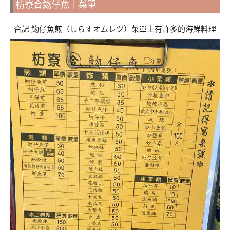
枋寮合魩仔魚｜菜單
合記 魩仔魚煎（しらすオムレツ）菜單上有許多的海鮮料理