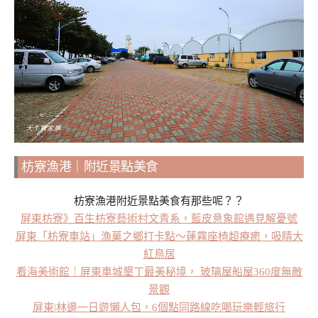
枋寮漁港｜附近景點美食
枋寮漁港附近景點美食有那些呢？？
屏東枋寮》百生枋寮藝術村文青系，藍皮意象館遇見解憂號
屏東「枋寮車站」漁菓之鄉打卡點～蓮霧座椅超療癒，吸睛大
紅鳥居
看海美術館｜屏東車城墾丁最美秘境， 玻璃屋船屋360度無敵
景觀
屏東|林邊一日遊懶人包，6個點同路線吃喝玩樂輕旅行