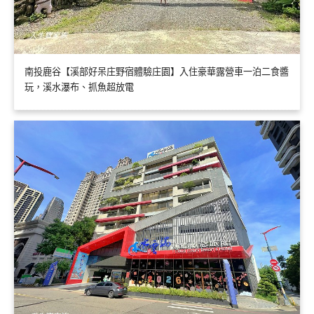
南投鹿谷【溪部好呆庄野宿體驗庄園】入住豪華露營車一泊二食醬
玩，溪水瀑布、抓魚超放電