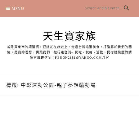
Skip
MENU
to
content
天生寶家族
戒除買東西的壞習慣，把錢花在旅遊上，走遍台灣吃遍美食，打造屬於我們的回
憶，是我的理想，請跟我們一起行走台灣~ 試吃、試用、活動、民宿體驗邀約請
留言或寄信至：
FBUON2881@YAHOO.COM.TW
標籤:
中彰運動公園-親子夢想輪動場