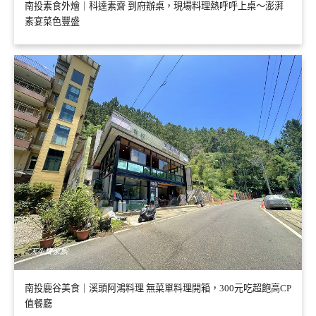
南投素食外燴｜科達素齋 到府辦桌，現場料理熱呼呼上桌～澎湃
素宴菜色豐盛
南投鹿谷美食｜溪頭阿鴻料理 無菜單料理開箱，300元吃超飽高CP
值餐廳