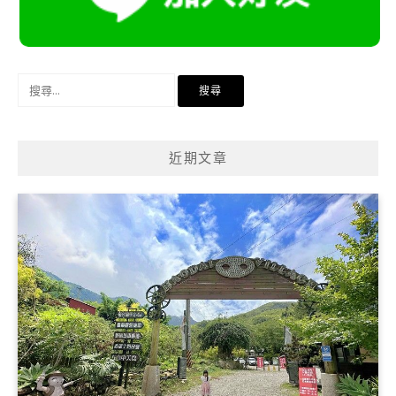
搜
尋
關
鍵
近期文章
字: