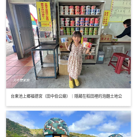
台東池上鄉福德宮（田中伯公廟）｜隱藏在稻田裡的泡麵土地公