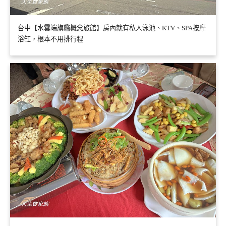
台中【水雲端旗艦概念旅館】房內就有私人泳池、KTV、SPA按摩
浴缸，根本不用排行程