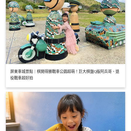
屏東車城景點｜棋開得勝戰車公園超萌！巨大棋盤Q版阿兵哥、退
役戰車超好拍