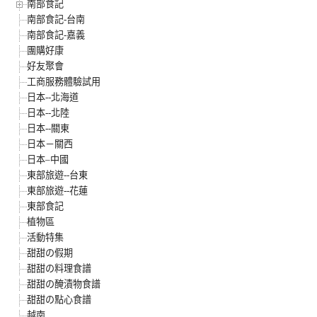
南部食記
南部食記-台南
南部食記-嘉義
團購好康
好友聚會
工商服務體驗試用
日本--北海道
日本--北陸
日本--關東
日本－關西
日本–中國
東部旅遊--台東
東部旅遊--花蓮
東部食記
植物區
活動特集
甜甜の假期
甜甜の料理食譜
甜甜の醃漬物食譜
甜甜の點心食譜
越南