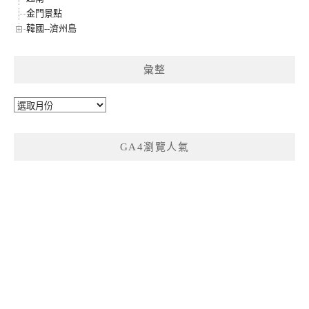
金門景點
韓國--濟州島
彙整
彙
整
GA4瀏覽人氣