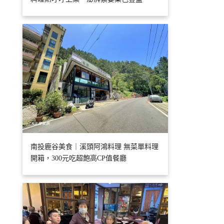
南投鹿谷美食｜溪頭阿鴻料理 無菜單料理
開箱，300元吃超飽高CP值餐廳