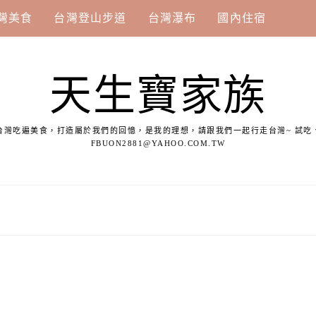
灣美食
台灣登山步道
台灣瀑布
國內住宿
天生寶家族
台灣吃遍美食，打造屬於我們的回憶，是我的理想，請跟我們一起行走台灣~ 試吃
FBUON2881@YAHOO.COM.TW