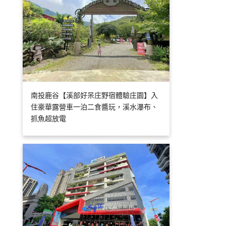
南投鹿谷【溪部好呆庄野宿體驗庄園】入
住豪華露營車一泊二食醬玩，溪水瀑布、
抓魚超放電