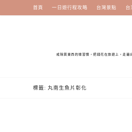
Skip
首頁
一日遊行程攻略
台灣景點
台
to
content
戒除買東西的壞習慣，把錢花在旅遊上，走遍
標籤:
丸南生魚片彰化