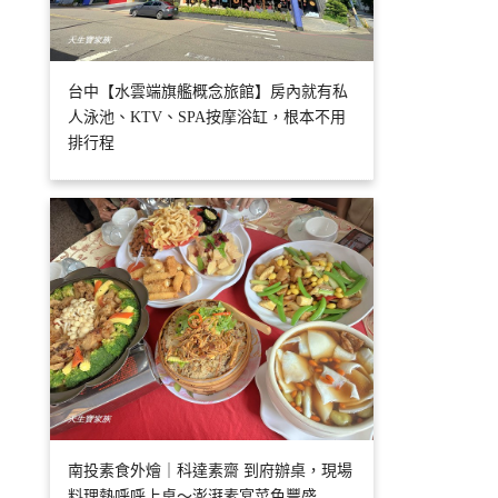
台中【水雲端旗艦概念旅館】房內就有私
人泳池、KTV、SPA按摩浴缸，根本不用
排行程
南投素食外燴｜科達素齋 到府辦桌，現場
料理熱呼呼上桌～澎湃素宴菜色豐盛