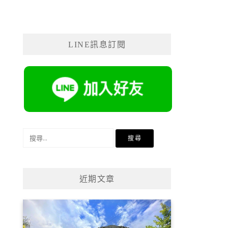
LINE訊息訂閱
搜
尋
關
鍵
近期文章
字: