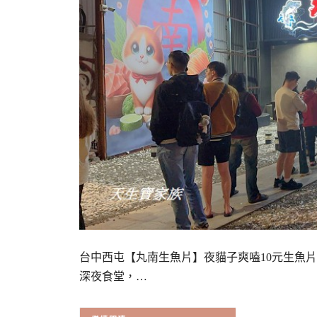
台中西屯【丸南生魚片】夜貓子爽嗑10元生魚
深夜食堂，…