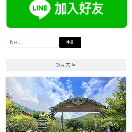
搜
尋
關
鍵
近期文章
字: