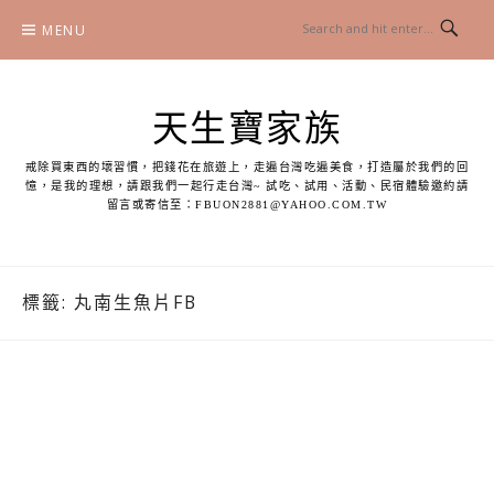
Skip
MENU
to
content
天生寶家族
戒除買東西的壞習慣，把錢花在旅遊上，走遍台灣吃遍美食，打造屬於我們的回
憶，是我的理想，請跟我們一起行走台灣~ 試吃、試用、活動、民宿體驗邀約請
留言或寄信至：
FBUON2881@YAHOO.COM.TW
標籤:
丸南生魚片FB