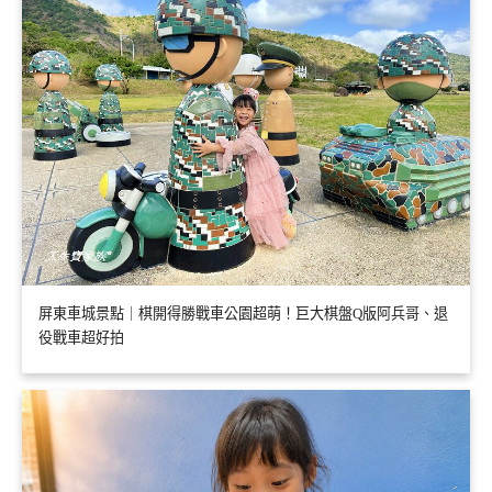
屏東車城景點｜棋開得勝戰車公園超萌！巨大棋盤Q版阿兵哥、退
役戰車超好拍