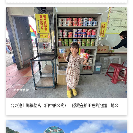
台東池上鄉福德宮（田中伯公廟）｜隱藏在稻田裡的泡麵土地公