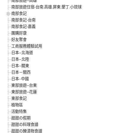
南部旅遊--高雄
南部旅遊住宿-台南.高雄.屏東.墾丁.小琉球
南部食記
南部食記-台南
南部食記-嘉義
團購好康
好友聚會
工商服務體驗試用
日本--北海道
日本--北陸
日本--關東
日本－關西
日本–中國
東部旅遊--台東
東部旅遊--花蓮
東部食記
植物區
活動特集
甜甜の假期
甜甜の料理食譜
甜甜の醃漬物食譜