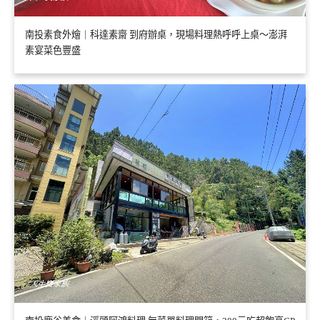
南投素食外燴｜科達素齋 到府辦桌，現場料理熱呼呼上桌～澎湃
素宴菜色豐盛