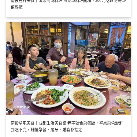
南投鹿谷美食｜溪頭阿鴻料理 無菜單料理開箱，300元吃超飽高CP
值餐廳
南投草屯美食｜成都生活美食館 老字號合菜餐廳，整桌菜色澎湃
到吃不完，難怪聚餐、尾牙、婚宴都指定