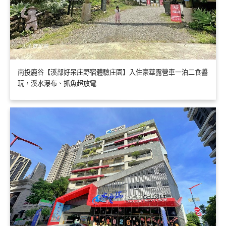
南投鹿谷【溪部好呆庄野宿體驗庄園】入住豪華露營車一泊二食醬
玩，溪水瀑布、抓魚超放電