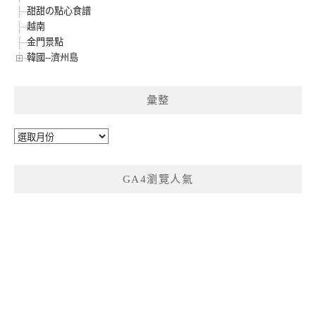
甜甜の點心食譜
越南
金門景點
韓國--濟州島
彙整
彙
整
GA4瀏覽人氣