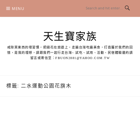
Skip
MENU
to
content
天生寶家族
戒除買東西的壞習慣，把錢花在旅遊上，走遍台灣吃遍美食，打造屬於我們的回
憶，是我的理想，請跟我們一起行走台灣~ 試吃、試用、活動、民宿體驗邀約請
留言或寄信至：
FBUON2881@YAHOO.COM.TW
標籤:
二水運動公園花旗木