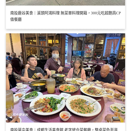
南投鹿谷美食｜溪頭阿鴻料理 無菜單料理開箱，300元吃超飽高CP
值餐廳
南投草屯美食｜成都生活美食館 老字號合菜餐廳，整桌菜色澎湃