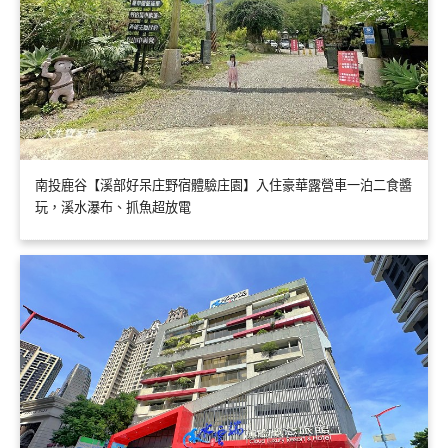
南投鹿谷【溪部好呆庄野宿體驗庄園】入住豪華露營車一泊二食醬
玩，溪水瀑布、抓魚超放電