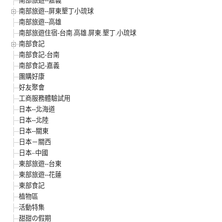
南部旅遊--嘉義
南部旅遊--屏東墾丁小琉球
南部旅遊--高雄
南部旅遊住宿-台南.高雄.屏東.墾丁.小琉球
南部食記
南部食記-台南
南部食記-嘉義
團購好康
好友聚會
工商服務體驗試用
日本--北海道
日本--北陸
日本--關東
日本－關西
日本–中國
東部旅遊--台東
東部旅遊--花蓮
東部食記
植物區
活動特集
甜甜の假期