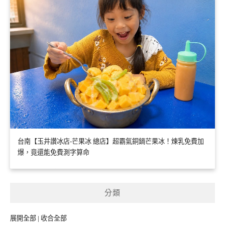
台南【玉井讚冰店-芒果冰 總店】超霸氣銅鍋芒果冰！煉乳免費加
爆，竟還能免費測字算命
分類
展開全部
|
收合全部