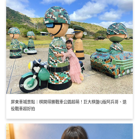
屏東車城景點｜棋開得勝戰車公園超萌！巨大棋盤Q版阿兵哥、退
役戰車超好拍