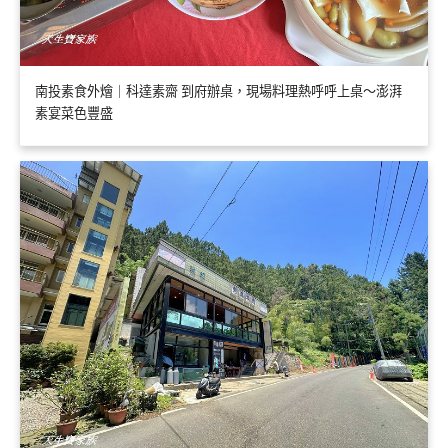
南投素食外燴｜科達素齋 到府辦桌，現場料理熱呼呼上桌～澎湃
素宴菜色豐盛