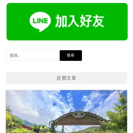
搜
尋
關
鍵
近期文章
字: