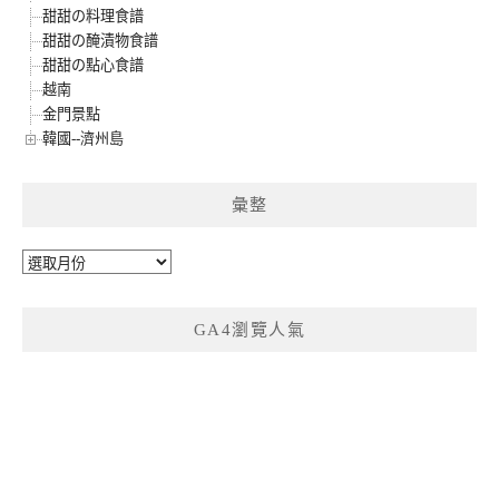
甜甜の料理食譜
甜甜の醃漬物食譜
甜甜の點心食譜
越南
金門景點
韓國--濟州島
彙整
彙
整
GA4瀏覽人氣