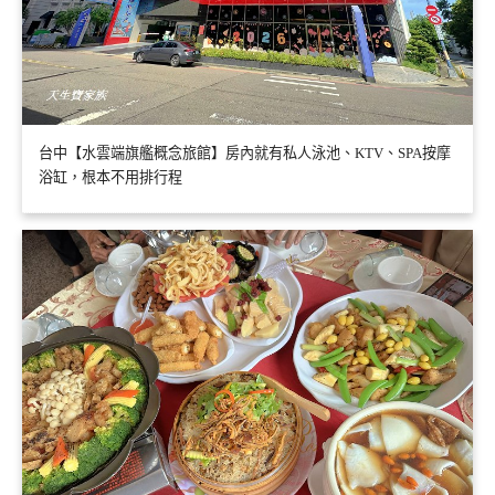
台中【水雲端旗艦概念旅館】房內就有私人泳池、KTV、SPA按摩
浴缸，根本不用排行程