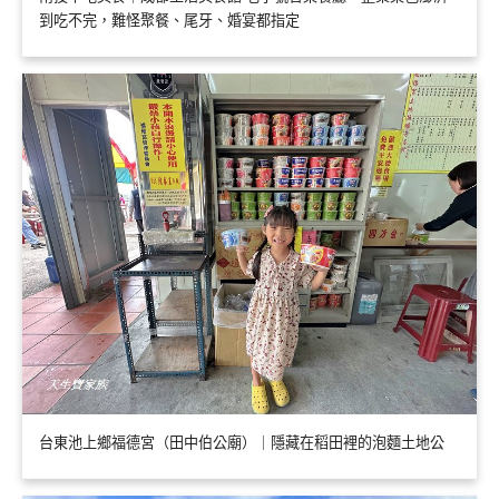
到吃不完，難怪聚餐、尾牙、婚宴都指定
台東池上鄉福德宮（田中伯公廟）｜隱藏在稻田裡的泡麵土地公