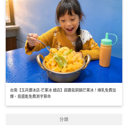
台南【玉井讚冰店-芒果冰 總店】超霸氣銅鍋芒果冰！煉乳免費加
爆，竟還能免費測字算命
分類