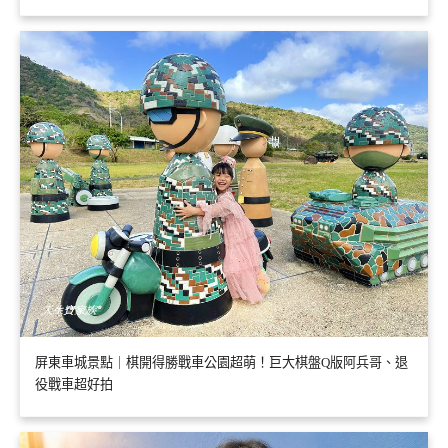
屏東車城景點｜棋開得勝戰車公園超萌！巨大棋盤Q版阿兵哥、退
役戰車超好拍