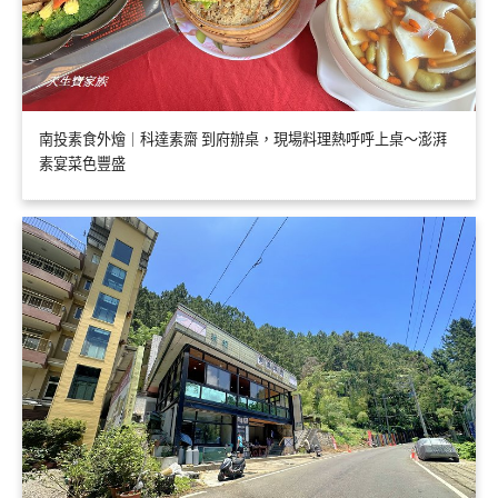
南投素食外燴｜科達素齋 到府辦桌，現場料理熱呼呼上桌～澎湃
素宴菜色豐盛