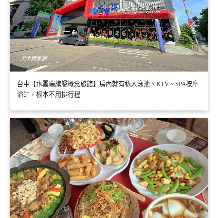
台中【水雲端旗艦概念旅館】房內就有私人泳池、KTV、SPA按摩
浴缸，根本不用排行程