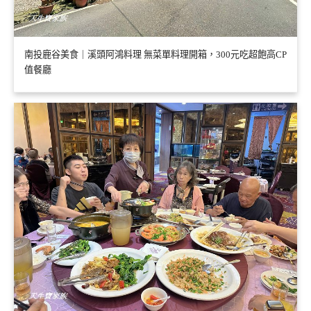
南投鹿谷美食｜溪頭阿鴻料理 無菜單料理開箱，300元吃超飽高CP
值餐廳