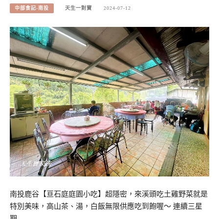
中部食記-南投
天生一對寶
2024-07-12
南投鹿谷【亘石庭庭園小吃】超隱密，來溪頭吃土雞野菜就是
特別美味，高山茶、湯，白飯無限供應吃到飽喔～ 連續三星
期…