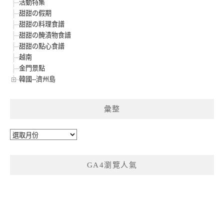
活動特集
甜甜の假期
甜甜の料理食譜
甜甜の醃漬物食譜
甜甜の點心食譜
越南
金門景點
韓國--濟州島
彙整
彙
整
GA4瀏覽人氣