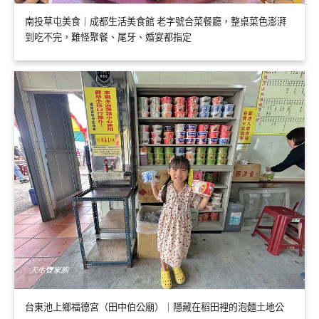
南投草屯美食｜成都生活美食館 老字號合菜餐廳，整桌菜色澎湃
到吃不完，難怪聚餐、尾牙、婚宴都指定
台東池上鄉福德宮（田中伯公廟）｜隱藏在稻田裡的泡麵土地公