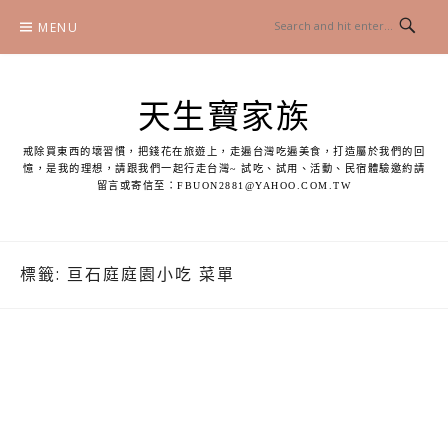
Skip
MENU
to
content
天生寶家族
戒除買東西的壞習慣，把錢花在旅遊上，走遍台灣吃遍美食，打造屬於我們的回
憶，是我的理想，請跟我們一起行走台灣~ 試吃、試用、活動、民宿體驗邀約請
留言或寄信至：
FBUON2881@YAHOO.COM.TW
標籤:
亘石庭庭園小吃 菜單