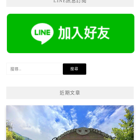
LINE訊息訂閱
搜
尋
關
鍵
近期文章
字: