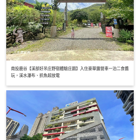
南投鹿谷【溪部好呆庄野宿體驗庄園】入住豪華露營車一泊二食醬
玩，溪水瀑布、抓魚超放電