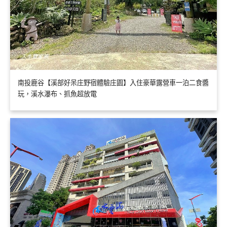
南投鹿谷【溪部好呆庄野宿體驗庄園】入住豪華露營車一泊二食醬
玩，溪水瀑布、抓魚超放電