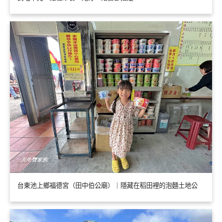
台東池上鄉福德宮（田中伯公廟）｜隱藏在稻田裡的泡麵土地公