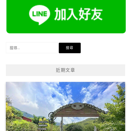
搜
尋
關
鍵
近期文章
字: