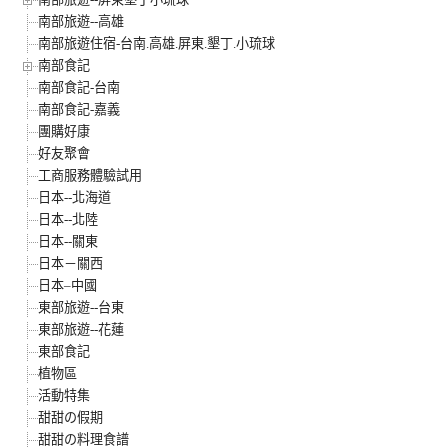
南部旅遊--高雄
南部旅遊住宿-台南.高雄.屏東.墾丁.小琉球
南部食記
南部食記-台南
南部食記-嘉義
團購好康
好友聚會
工商服務體驗試用
日本--北海道
日本--北陸
日本--關東
日本－關西
日本–中國
東部旅遊--台東
東部旅遊--花蓮
東部食記
植物區
活動特集
甜甜の假期
甜甜の料理食譜