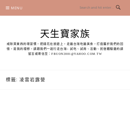
Skip
MENU
to
content
天生寶家族
戒除買東西的壞習慣，把錢花在旅遊上，走遍台灣吃遍美食，打造屬於我們的回
憶，是我的理想，請跟我們一起行走台灣~ 試吃、試用、活動、民宿體驗邀約請
留言或寄信至：
FBUON2881@YAHOO.COM.TW
標籤:
凌雲岩露營