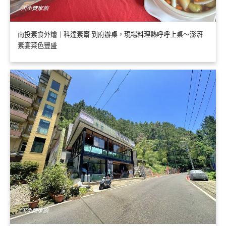
南投素食外燴｜科達素齋 到府辦桌，現場料理熱呼呼上桌～澎湃
素宴菜色豐盛