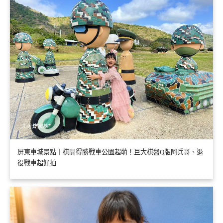
屏東車城景點｜棋開得勝戰車公園超萌！巨大棋盤Q版阿兵哥、退
役戰車超好拍