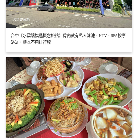
台中【水雲端旗艦概念旅館】房內就有私人泳池、KTV、SPA按摩
浴缸，根本不用排行程