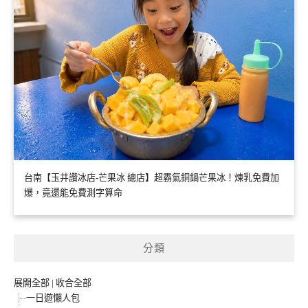
台南【玉井讚冰店-芒果冰 總店】超霸氣銅鍋芒果冰！煉乳免費加
爆，竟還能免費測字算命
分類
展開全部
|
收合全部
一日遊懶人包