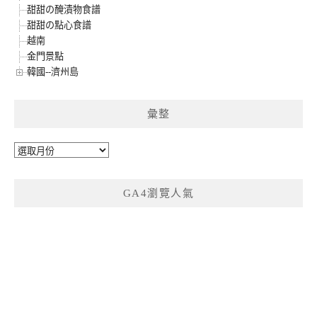
甜甜の醃漬物食譜
甜甜の點心食譜
越南
金門景點
韓國--濟州島
彙整
彙
整
GA4瀏覽人氣