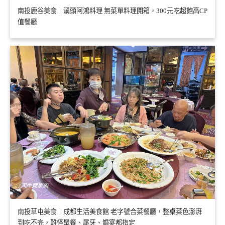
南投鹿谷美食｜溪頭阿鴻料理 無菜單料理開箱，300元吃超飽高CP
值餐廳
南投草屯美食｜成都生活美食館 老字號合菜餐廳，整桌菜色澎湃
到吃不完，難怪聚餐、尾牙、婚宴都指定