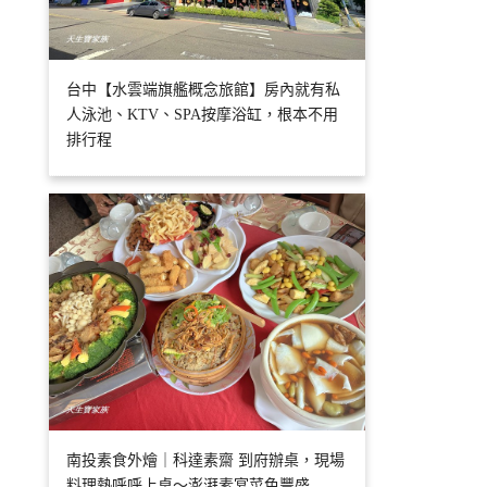
台中【水雲端旗艦概念旅館】房內就有私
人泳池、KTV、SPA按摩浴缸，根本不用
排行程
南投素食外燴｜科達素齋 到府辦桌，現場
料理熱呼呼上桌～澎湃素宴菜色豐盛