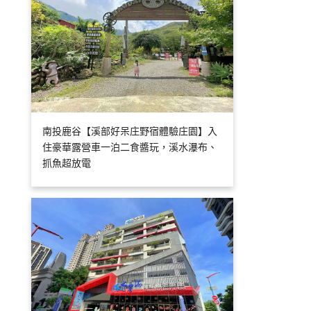
南投鹿谷【溪部好呆庄野宿體驗庄園】入
住豪華露營車一泊二食醬玩，溪水瀑布、
抓魚超放電