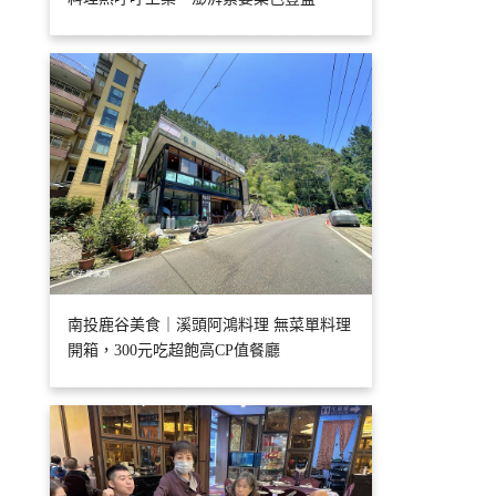
南投鹿谷美食｜溪頭阿鴻料理 無菜單料理
開箱，300元吃超飽高CP值餐廳