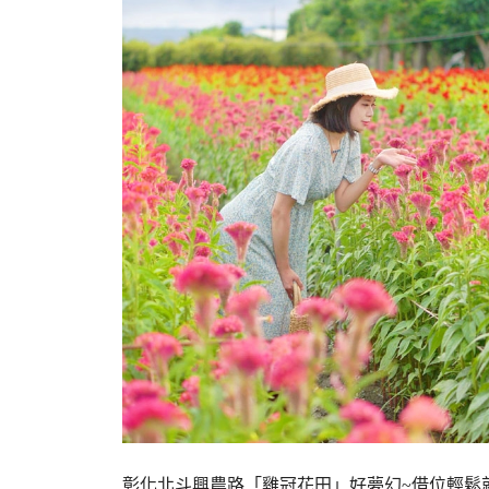
彰化北斗興農路「雞冠花田」好夢幻~借位輕鬆