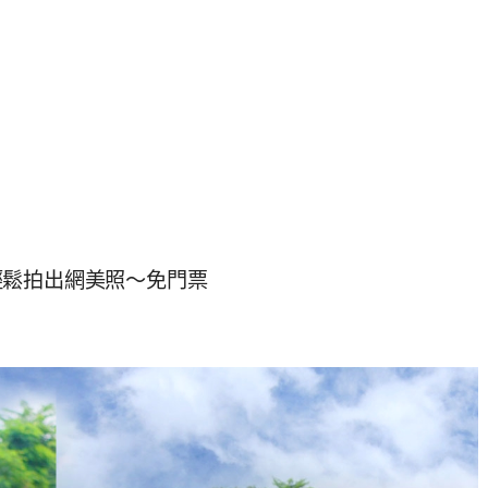
輕鬆拍出網美照～免門票