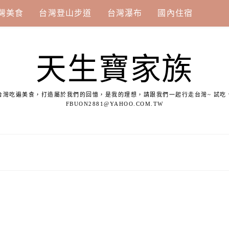
灣美食
台灣登山步道
台灣瀑布
國內住宿
天生寶家族
台灣吃遍美食，打造屬於我們的回憶，是我的理想，請跟我們一起行走台灣~ 試吃
FBUON2881@YAHOO.COM.TW