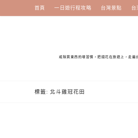
Skip
首頁
一日遊行程攻略
台灣景點
台
to
content
戒除買東西的壞習慣，把錢花在旅遊上，走遍
標籤:
北斗雞冠花田