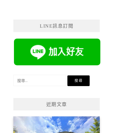
LINE訊息訂閱
搜
尋
關
鍵
近期文章
字: