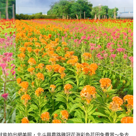
就能拍出網美照，北斗興農路雞冠花海彩色花田免費賞～免去