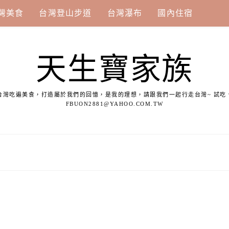
灣美食
台灣登山步道
台灣瀑布
國內住宿
天生寶家族
台灣吃遍美食，打造屬於我們的回憶，是我的理想，請跟我們一起行走台灣~ 試吃
FBUON2881@YAHOO.COM.TW