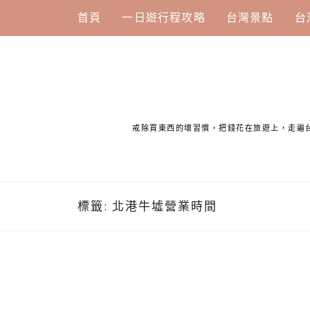
Skip
首頁
一日遊行程攻略
台灣景點
台
to
content
戒除買東西的壞習慣，把錢花在旅遊上，走遍
標籤:
北港牛墟營業時間