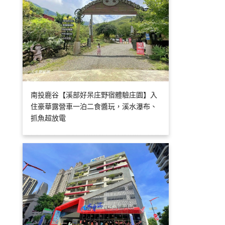
南投鹿谷【溪部好呆庄野宿體驗庄園】入
住豪華露營車一泊二食醬玩，溪水瀑布、
抓魚超放電