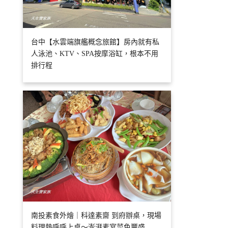
台中【水雲端旗艦概念旅館】房內就有私
人泳池、KTV、SPA按摩浴缸，根本不用
排行程
南投素食外燴｜科達素齋 到府辦桌，現場
料理熱呼呼上桌～澎湃素宴菜色豐盛