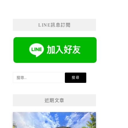
LINE訊息訂閱
搜
尋
關
鍵
近期文章
字: