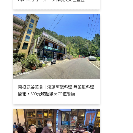
南投鹿谷美食｜溪頭阿鴻料理 無菜單料理
開箱，300元吃超飽高CP值餐廳