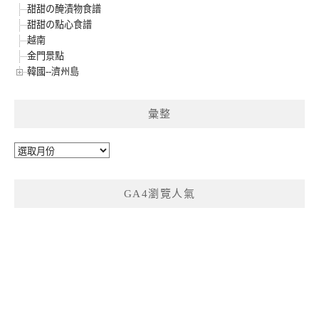
甜甜の醃漬物食譜
甜甜の點心食譜
越南
金門景點
韓國--濟州島
彙整
彙
整
GA4瀏覽人氣