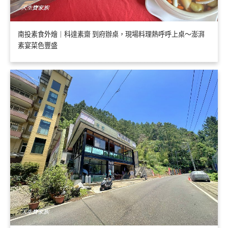
南投素食外燴｜科達素齋 到府辦桌，現場料理熱呼呼上桌～澎湃
素宴菜色豐盛