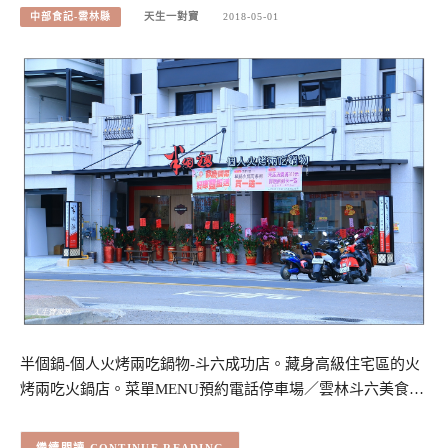
中部食記-雲林縣
天生一對寶
2018-05-01
半個鍋-個人火烤兩吃鍋物-斗六成功店。藏身高級住宅區的火
烤兩吃火鍋店。菜單MENU預約電話停車場／雲林斗六美食…