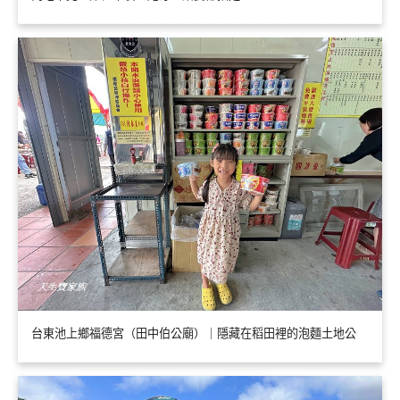
台東池上鄉福德宮（田中伯公廟）｜隱藏在稻田裡的泡麵土地公