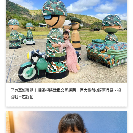
屏東車城景點｜棋開得勝戰車公園超萌！巨大棋盤Q版阿兵哥、退
役戰車超好拍