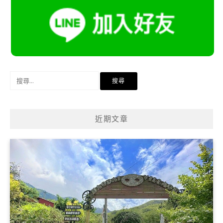
搜
尋
關
鍵
近期文章
字: