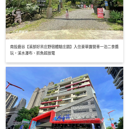
南投鹿谷【溪部好呆庄野宿體驗庄園】入住豪華露營車一泊二食醬
玩，溪水瀑布、抓魚超放電