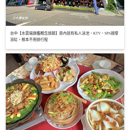
台中【水雲端旗艦概念旅館】房內就有私人泳池、KTV、SPA按摩
浴缸，根本不用排行程