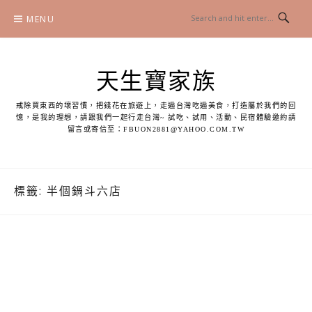
Skip
MENU
to
content
天生寶家族
戒除買東西的壞習慣，把錢花在旅遊上，走遍台灣吃遍美食，打造屬於我們的回
憶，是我的理想，請跟我們一起行走台灣~ 試吃、試用、活動、民宿體驗邀約請
留言或寄信至：
FBUON2881@YAHOO.COM.TW
標籤:
半個鍋斗六店