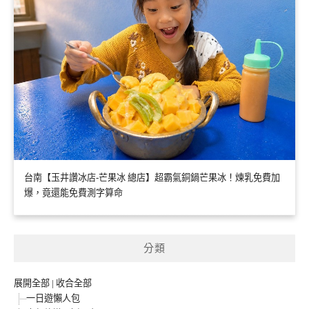
台南【玉井讚冰店-芒果冰 總店】超霸氣銅鍋芒果冰！煉乳免費加
爆，竟還能免費測字算命
分類
展開全部
|
收合全部
一日遊懶人包