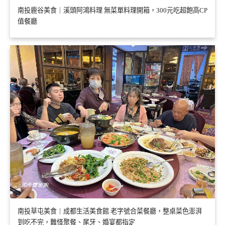
南投鹿谷美食｜溪頭阿鴻料理 無菜單料理開箱，300元吃超飽高CP
值餐廳
南投草屯美食｜成都生活美食館 老字號合菜餐廳，整桌菜色澎湃
到吃不完，難怪聚餐、尾牙、婚宴都指定