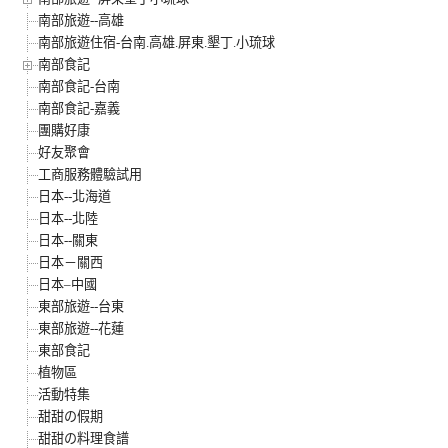
南部旅遊--高雄
南部旅遊住宿-台南.高雄.屏東.墾丁.小琉球
南部食記
南部食記-台南
南部食記-嘉義
團購好康
好友聚會
工商服務體驗試用
日本--北海道
日本--北陸
日本--關東
日本－關西
日本–中國
東部旅遊--台東
東部旅遊--花蓮
東部食記
植物區
活動特集
甜甜の假期
甜甜の料理食譜