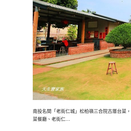
南投名間「老街仁城」松柏嶺三合院古厝台菜，
菜餐廳、老街仁…