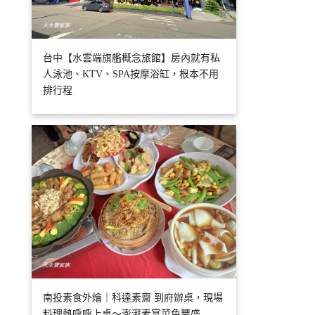
台中【水雲端旗艦概念旅館】房內就有私
人泳池、KTV、SPA按摩浴缸，根本不用
排行程
南投素食外燴｜科達素齋 到府辦桌，現場
料理熱呼呼上桌～澎湃素宴菜色豐盛