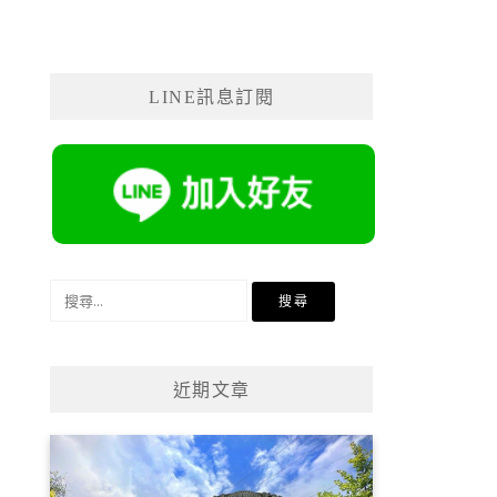
LINE訊息訂閱
搜
尋
關
鍵
近期文章
字: