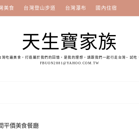
灣美食
台灣登山步道
台灣瀑布
國內住宿
天生寶家族
台灣吃遍美食，打造屬於我們的回憶，是我的理想，請跟我們一起行走台灣~ 試吃
FBUON2881@YAHOO.COM.TW
名間平價美食餐廳