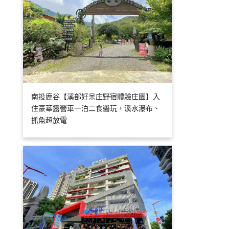
南投鹿谷【溪部好呆庄野宿體驗庄園】入
住豪華露營車一泊二食醬玩，溪水瀑布、
抓魚超放電