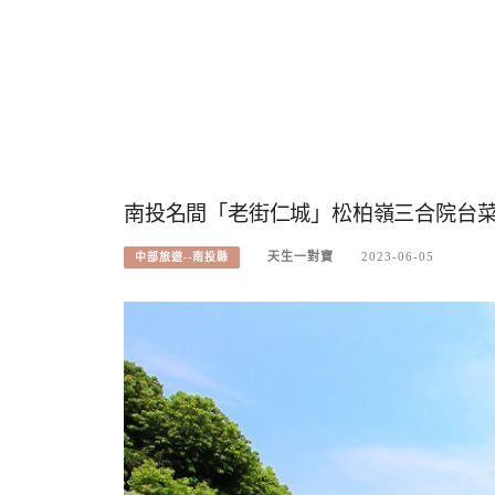
南投名間「老街仁城」松柏嶺三合院台
天生一對寶
2023-06-05
中部旅遊--南投縣