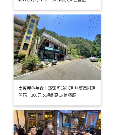
南投鹿谷美食｜溪頭阿鴻料理 無菜單料理
開箱，300元吃超飽高CP值餐廳