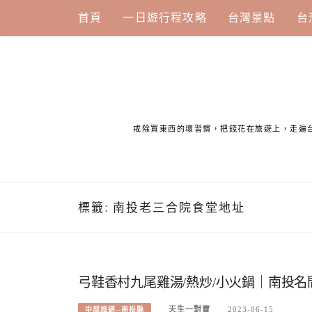
Skip
首頁
一日遊行程攻略
台灣景點
台
to
content
戒除買東西的壞習慣，把錢花在旅遊上，走遍
標籤:
南投老三合院食堂地址
弓鞋香村九尾雞湯/熱炒/小火鍋｜南投
天生一對寶
2023-06-15
中部旅遊--南投縣