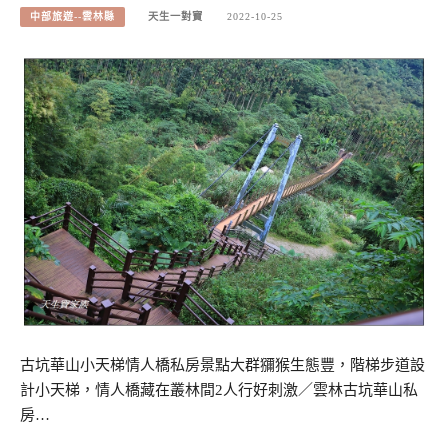
中部旅遊--雲林縣
天生一對寶
2022-10-25
古坑華山小天梯情人橋私房景點大群獼猴生態豐，階梯步道設
計小天梯，情人橋藏在叢林間2人行好刺激／雲林古坑華山私
房…