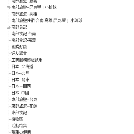
南部旅遊--嘉義
南部旅遊--屏東墾丁小琉球
南部旅遊--高雄
南部旅遊住宿-台南.高雄.屏東.墾丁.小琉球
南部食記
南部食記-台南
南部食記-嘉義
團購好康
好友聚會
工商服務體驗試用
日本--北海道
日本--北陸
日本--關東
日本－關西
日本–中國
東部旅遊--台東
東部旅遊--花蓮
東部食記
植物區
活動特集
甜甜の假期