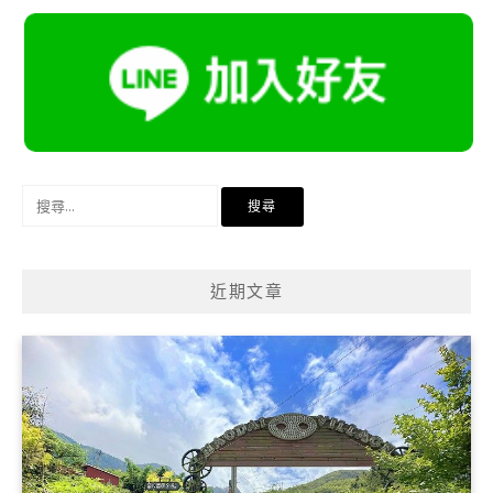
搜
尋
關
鍵
近期文章
字: