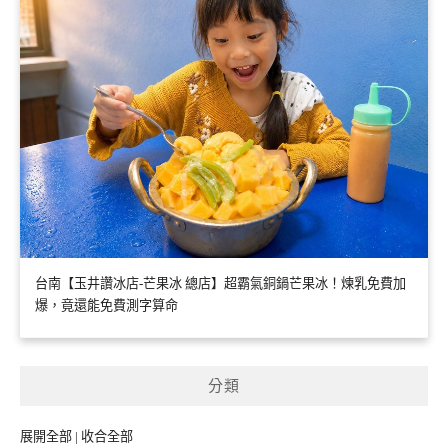
台南【玉井讚冰店-芒果冰 總店】超霸氣銅鍋芒果冰！煉乳免費加
爆，竟還能免費測字算命
分類
展開全部
|
收合全部