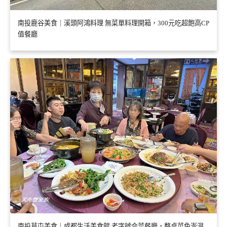
南投鹿谷美食｜溪頭阿鴻料理 無菜單料理開箱，300元吃超飽高CP
值餐廳
南投草屯美食｜成都生活美食館 老字號合菜餐廳，整桌菜色澎湃