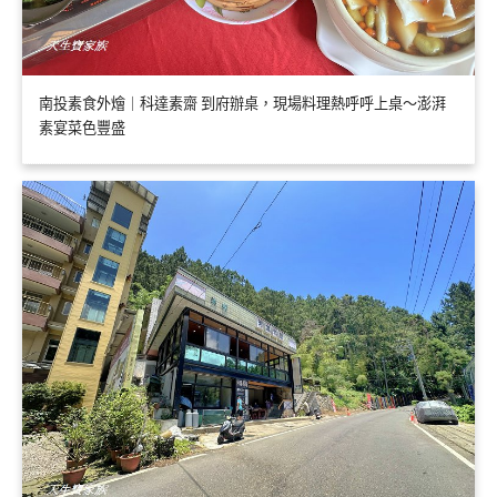
南投素食外燴｜科達素齋 到府辦桌，現場料理熱呼呼上桌～澎湃
素宴菜色豐盛