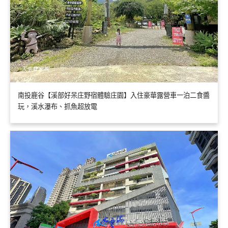
南投鹿谷【溪部好呆庄野宿體驗庄園】入住豪華露營車一泊二食醬
玩，溪水瀑布、抓魚超放電