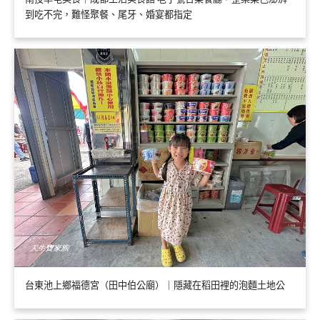
到吃不完，難怪聚餐、尾牙、婚宴都指定
台東池上鄉福德宮（田中伯公廟）｜隱藏在稻田裡的泡麵土地公