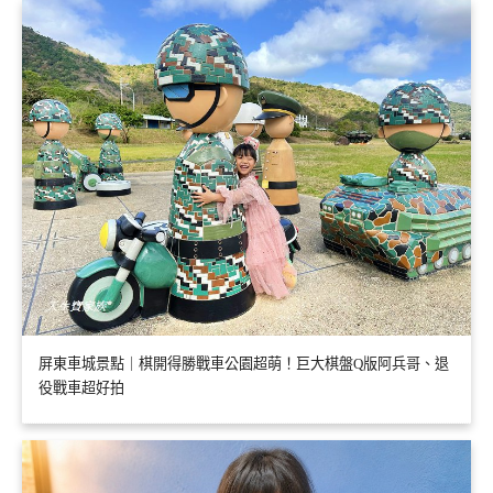
屏東車城景點｜棋開得勝戰車公園超萌！巨大棋盤Q版阿兵哥、退
役戰車超好拍