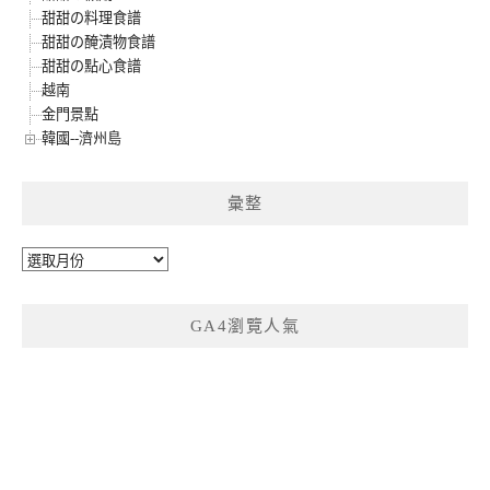
甜甜の料理食譜
甜甜の醃漬物食譜
甜甜の點心食譜
越南
金門景點
韓國--濟州島
彙整
彙
整
GA4瀏覽人氣