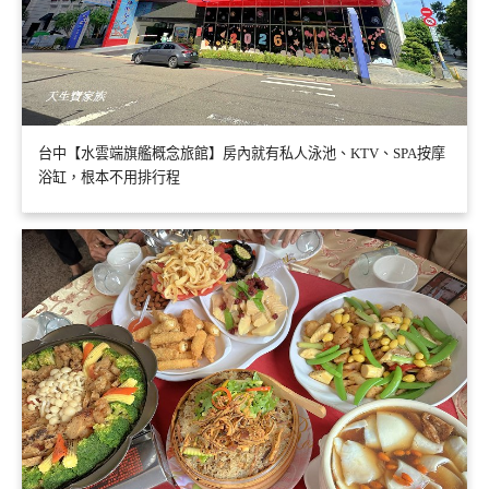
台中【水雲端旗艦概念旅館】房內就有私人泳池、KTV、SPA按摩
浴缸，根本不用排行程