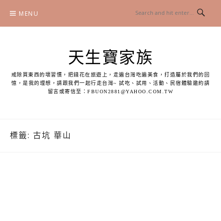
Skip
MENU
to
content
天生寶家族
戒除買東西的壞習慣，把錢花在旅遊上，走遍台灣吃遍美食，打造屬於我們的回
憶，是我的理想，請跟我們一起行走台灣~ 試吃、試用、活動、民宿體驗邀約請
留言或寄信至：
FBUON2881@YAHOO.COM.TW
標籤:
古坑 華山