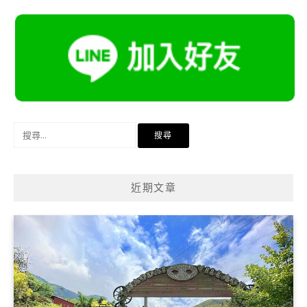
搜
尋
關
鍵
近期文章
字: