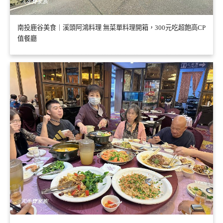
南投鹿谷美食｜溪頭阿鴻料理 無菜單料理開箱，300元吃超飽高CP
值餐廳