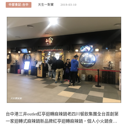
中部食記-台中
天生一對寶
2019-03-10
台中港三井outlet紅亭迴轉麻辣鍋老四川餐飲集團全台首創第
一家迴轉式麻辣鍋新品牌紅亭迴轉麻辣鍋，個人小火鍋食…