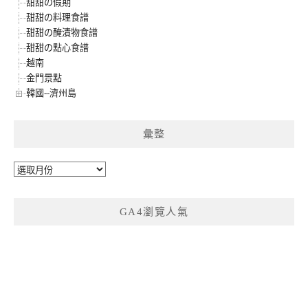
甜甜の假期
甜甜の料理食譜
甜甜の醃漬物食譜
甜甜の點心食譜
越南
金門景點
韓國--濟州島
彙整
彙
整
GA4瀏覽人氣