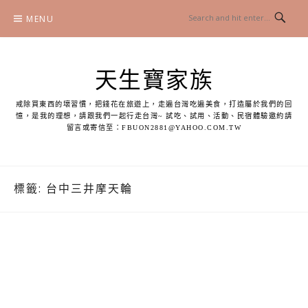
Skip
MENU
to
content
天生寶家族
戒除買東西的壞習慣，把錢花在旅遊上，走遍台灣吃遍美食，打造屬於我們的回
憶，是我的理想，請跟我們一起行走台灣~ 試吃、試用、活動、民宿體驗邀約請
留言或寄信至：
FBUON2881@YAHOO.COM.TW
標籤:
台中三井摩天輪