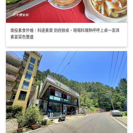
南投素食外燴｜科達素齋 到府辦桌，現場料理熱呼呼上桌～澎湃
素宴菜色豐盛