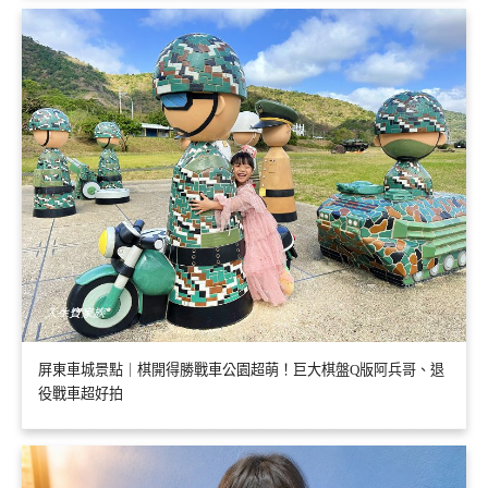
屏東車城景點｜棋開得勝戰車公園超萌！巨大棋盤Q版阿兵哥、退
役戰車超好拍