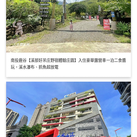
南投鹿谷【溪部好呆庄野宿體驗庄園】入住豪華露營車一泊二食醬
玩，溪水瀑布、抓魚超放電