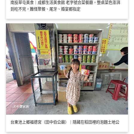
南投草屯美食｜成都生活美食館 老字號合菜餐廳，整桌菜色澎湃
到吃不完，難怪聚餐、尾牙、婚宴都指定
台東池上鄉福德宮（田中伯公廟）｜隱藏在稻田裡的泡麵土地公