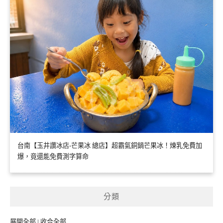
台南【玉井讚冰店-芒果冰 總店】超霸氣銅鍋芒果冰！煉乳免費加
爆，竟還能免費測字算命
分類
展開全部
|
收合全部