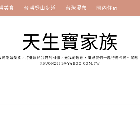
灣美食
台灣登山步道
台灣瀑布
國內住宿
天生寶家族
台灣吃遍美食，打造屬於我們的回憶，是我的理想，請跟我們一起行走台灣~ 試吃
FBUON2881@YAHOO.COM.TW