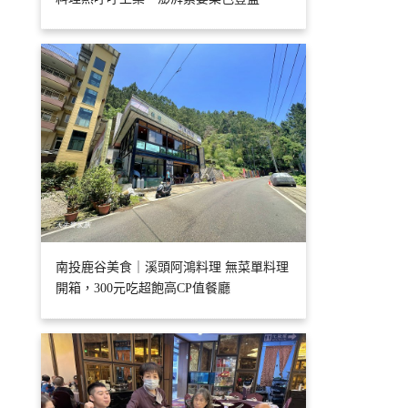
南投鹿谷美食｜溪頭阿鴻料理 無菜單料理
開箱，300元吃超飽高CP值餐廳