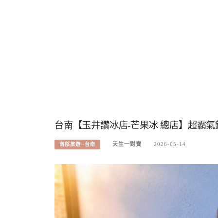
台南【玉井讚冰店-芒果冰 總店】超霸
天生一對寶
2026-05-14
南部旅遊--台南