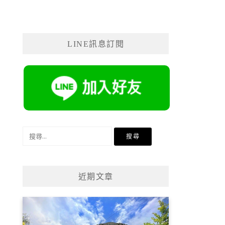
LINE訊息訂閱
搜
尋
關
鍵
近期文章
字: