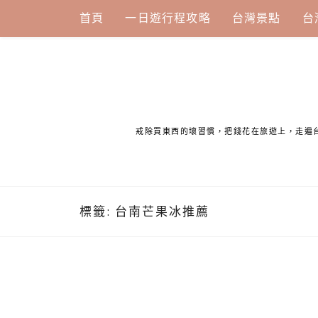
Skip
首頁
一日遊行程攻略
台灣景點
台
to
content
戒除買東西的壞習慣，把錢花在旅遊上，走遍
標籤:
台南芒果冰推薦