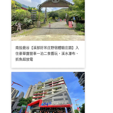
南投鹿谷【溪部好呆庄野宿體驗庄園】入
住豪華露營車一泊二食醬玩，溪水瀑布、
抓魚超放電