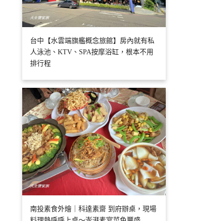
台中【水雲端旗艦概念旅館】房內就有私
人泳池、KTV、SPA按摩浴缸，根本不用
排行程
南投素食外燴｜科達素齋 到府辦桌，現場
料理熱呼呼上桌～澎湃素宴菜色豐盛